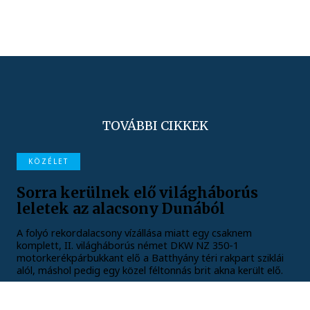
TOVÁBBI CIKKEK
KÖZÉLET
Sorra kerülnek elő világháborús
leletek az alacsony Dunából
A folyó rekordalacsony vízállása miatt egy csaknem
komplett, II. világháborús német DKW NZ 350-1
motorkerékpárbukkant elő a Batthyány téri rakpart sziklái
alól, máshol pedig egy közel féltonnás brit akna került elő.