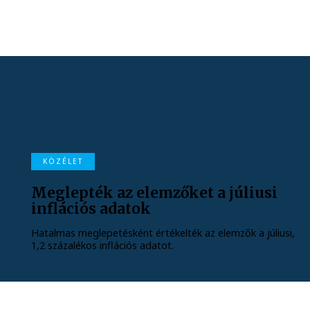
KÖZÉLET
Meglepték az elemzőket a júliusi
inflációs adatok
Hatalmas meglepetésként értékelték az elemzők a júliusi,
1,2 százalékos inflációs adatot.