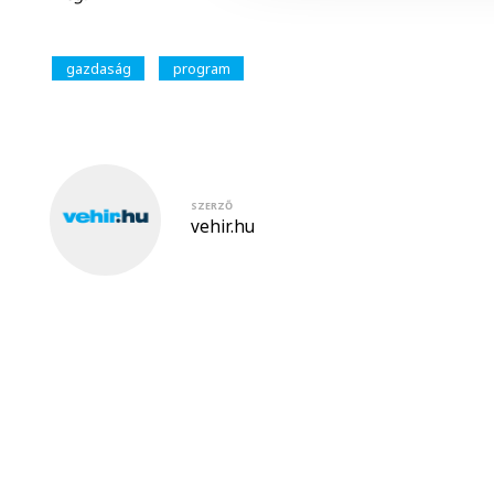
gazdaság
program
SZERZŐ
vehir.hu