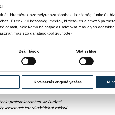
ál
mak és hirdetések személyre szabásához, közösségi funkciók biz
hez. Ezenkívül közösségi média-, hirdető- és elemező partner
zó adatait, akik kombinálhatják az adatokat más olyan adatokka
sznált más szolgáltatásokból gyűjtöttek.
ezéshez kötött. Részvételi szándékát
gy a (88) 814-111-es telefonszámon
Beállítások
Statisztikai
rendben, korlátozott számban tudunk
Kiválasztás engedélyezése
Min
nek” projekt keretében, az Európai
pviseletének koordinációjával valósul