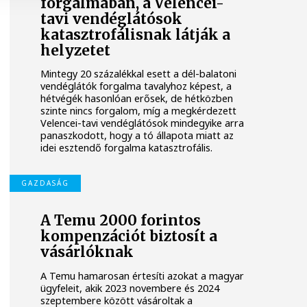
forgalmában, a Velencei-
tavi vendéglátósok
katasztrofálisnak látják a
helyzetet
Mintegy 20 százalékkal esett a dél-balatoni
vendéglátók forgalma tavalyhoz képest, a
hétvégék hasonlóan erősek, de hétközben
szinte nincs forgalom, míg a megkérdezett
Velencei-tavi vendéglátósok mindegyike arra
panaszkodott, hogy a tó állapota miatt az
idei esztendő forgalma katasztrofális.
GAZDASÁG
A Temu 2000 forintos
kompenzációt biztosít a
vásárlóknak
A Temu hamarosan értesíti azokat a magyar
ügyfeleit, akik 2023 novembere és 2024
szeptembere között vásároltak a