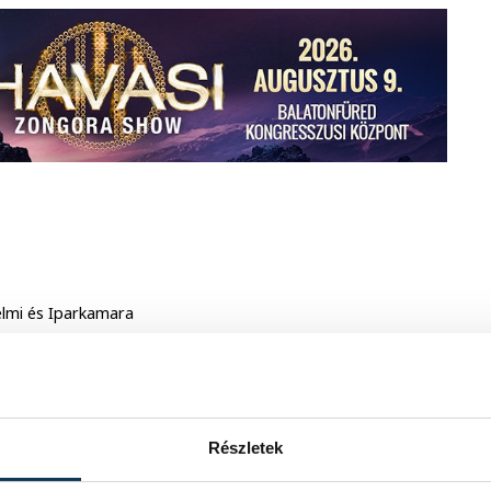
elmi és Iparkamara
lmi és Iparkamara
Akadémia, KRTK, Világgazdasági
Részletek
ópai Beruházási Terv
arországi Képviselete