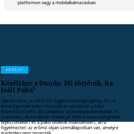
platformon vagy a mobilalkalmazásban.
KÖZÉLET
Késéltánc a Dunán: Mi történik, ha
leáll Paks?
Mártha Imre, az MVM Zrt. egykori vezérigazgatója ATV-n
Rónai Egonnak adott interjújában vázolta fel a Paksi
Atomerőmű előtt álló példátlan technológiai kihívásokat. A
szakember, aki korábban éveken át felelt a hazai energetikai
fejlesztésekért és a paksi blokkok működéséért, arra
figyelmeztet: az erőmű olyan üzemállapotban van, amelyre
eredetileg nem tervezték.