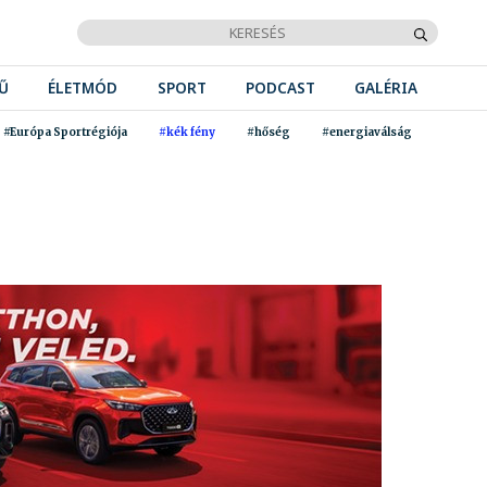
Ű
ÉLETMÓD
SPORT
PODCAST
GALÉRIA
#Európa Sportrégiója
#kék fény
#hőség
#energiaválság