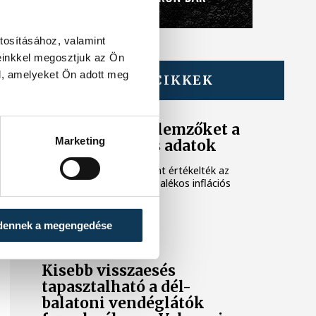
tosításához, valamint
einkkel megosztjuk az Ön
l, amelyeket Ön adott meg
TOVÁBBI CIKKEK
KÖZÉLET
Meglepték az elemzőket a
Marketing
júliusi inflációs adatok
Hatalmas meglepetésként értékelték az
elemzők a júliusi, 1,2 százalékos inflációs
adatot.
dennek a megengedése
KÖZÉLET
Kisebb visszaesés
tapasztalható a dél-
balatoni vendéglátók