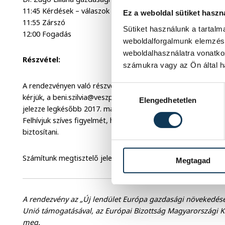
11:45 Kérdések – válaszok
Ez a weboldal sütiket haszn
11:55 Zárszó
Sütiket használunk a tartal
12:00 Fogadás
weboldalforgalmunk elemzésé
weboldalhasználatra vonatko
Részvétel:
számukra vagy az Ön által ha
A rendezvényen való részvétel ingyenes, de előzetes jelentk
Hozzájárulás kiválasztása
kérjük, a beni.szilvia@veszpremikamara.hu e-mail címen, va
Elengedhetetlen
jelezze legkésőbb 2017. március 24-ig.
Felhívjuk szíves figyelmét, hogy parkolóhelyet érkezési sor
biztosítani.
Számítunk megtisztelő jelenlétére!
Megtagad
A rendezvény az „Új lendület Európa gazdasági növekedésé
Unió támogatásával, az Európai Bizottság Magyarországi Ké
meg.