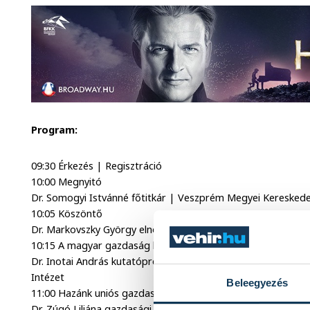
Program:
09:30 Érkezés | Regisztráció
10:00 Megnyitó
Dr. Somogyi Istvánné főtitkár | Veszprém Megyei Keresked
10:05 Köszöntő
Dr. Markovszky György elnök | Veszprém Megyei Kereskede
10:15 A magyar gazdaság helyzete és kitörési lehetőségei
Dr. Inotai András kutatóprofesszor | Magyar Tudományos 
Intézet
Beleegyezés
11:00 Hazánk uniós gazdaságban betöltött szerepe | Az Eur
Dr. Zúgó Liliána gazdasági elemző | Európai Bizottság Magy