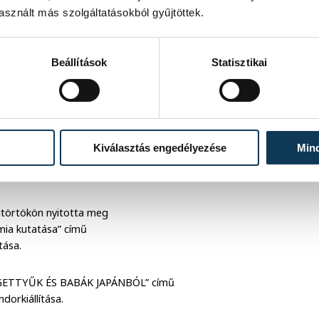
sznált más szolgáltatásokból gyűjtöttek.
ig Családi programot szervez a
lés, kézműves játszóház és a Kabóca
Beállítások
Statisztikai
Kiválasztás engedélyezése
Min
árgyi világából című kamarakiállítás
ütörtökön nyitotta meg
mia kutatása” című
tása.
RGETTYŰK ÉS BABÁK JAPÁNBÓL” című
dorkiállítása.