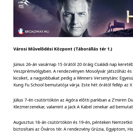
Városi Művelődési Központ (Táborállás tér 1.)
Június 26-án vasárnap 15 órától 20 óráig Családi nap kereté
Veszprémvölgyben. A rendezvényen Mosolyvár Játszóház és 
kicsiket, a nagyobbakat pedig a Winners Versenytánc Egyesü
Kung Fu School bemutatója várja. Este hét órától fellép az 
Július 7-én csütörtökön az Agóra előtti parkban a Z’mirim D
Klezmerzenekar, valamint a Jack A Kabel zenekar ad bemutat
Augusztus 18-án csütörtökön és 19-én, pénteken Nemzetközi
biztosítani az Óváros tér. A rendezvény Grúzia, Egyiptom, H