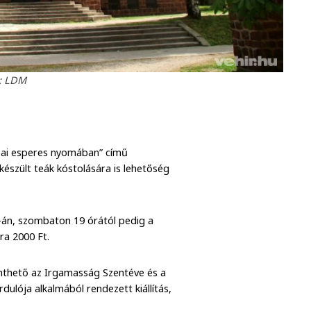
: LDM
mbai esperes nyomában” című
észült teák kóstolására is lehetőség
 2-án, szombaton 19 órától pedig a
ra 2000 Ft.
nthető az Irgamasság Szentéve és a
rdulója alkalmából rendezett kiállítás,