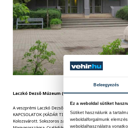
Fotó: Ves
Beleegyezés
Laczkó Dezső Múzeum ( Erzsébet sétány 1.)
Ez a weboldal sütiket haszn
A veszprémi Laczkó Dezső Múzeum 2016. július 1-én, péntek
Sütiket használunk a tartal
KAPCSOLATOK (KÁDÁR TIBOR 70) című új időszaki kiállítását
weboldalforgalmunk elemzésé
Kolozsvárott. Sokszoros zaklatás és politikai nézeteltérés m
weboldalhasználatra vonatko
Magyarországra. Családjával az 1980-as évek végétől Veszp