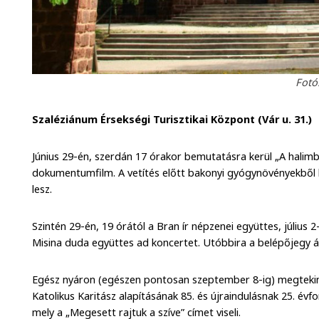
Fotó
Szaléziánum Érsekségi Turisztikai Központ (Vár u. 31.)
Június 29-én, szerdán 17 órakor bemutatásra kerül „A hali
dokumentumfilm. A vetítés előtt bakonyi gyógynövényekből k
lesz.
Szintén 29-én, 19 órától a Bran ír népzenei együttes, július
Misina duda együttes ad koncertet. Utóbbira a belépőjegy á
Egész nyáron (egészen pontosan szeptember 8-ig) megteki
Katolikus Karitász alapításának 85. és újraindulásnak 25. évfo
mely a „Megesett rajtuk a szíve” címet viseli.