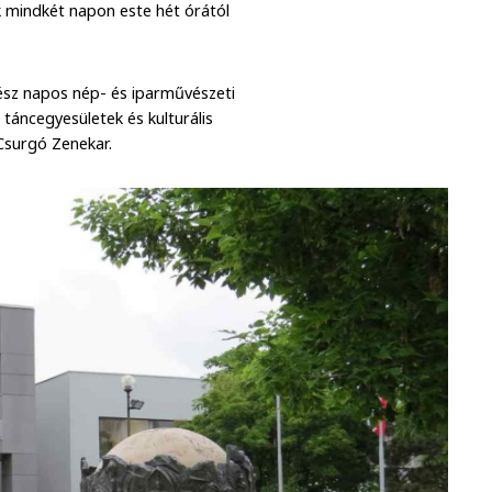
k mindkét napon este hét órától
sz napos nép- és iparművészeti
táncegyesületek és kulturális
 Csurgó Zenekar.