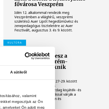
fővárosa Veszprém
Idén 12. alkalommal rendezik meg
Veszprémben a világhírű, veszprémi
születésű Auer Lipót hegedűművész és
zenepedagógus tiszteletére az Auer
Fesztivált, augusztus 3. és 9. között.
KULTÚRA
Osvárt Andrea lesz a
megújult Veszprém-
Balaton Filmpiknik
házigazdája
A sütikről
A Filmpikniken augusztus 27-29. között
csaknem hatvan játék- és
dokumentumfilmmel, gazdag kisjáték- és
animációs filmes válogatással várják a
tosításához, valamint
közönséget Veszprémben és
einkkel megosztjuk az Ön
Balatonfüreden.
l, amelyeket Ön adott meg