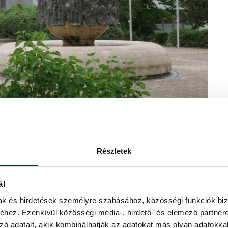
zprém Infó
Részletek
ál
en 18 órakor nyitja meg a
mak és hirdetések személyre szabásához, közösségi funkciók biz
. Kádár Tibor 1946-ban született
hez. Ezenkívül közösségi média-, hirdető- és elemező partner
iatt ekkor kérte végleges kitelepedését
zó adatait, akik kombinálhatják az adatokat más olyan adatokka
rémben él.