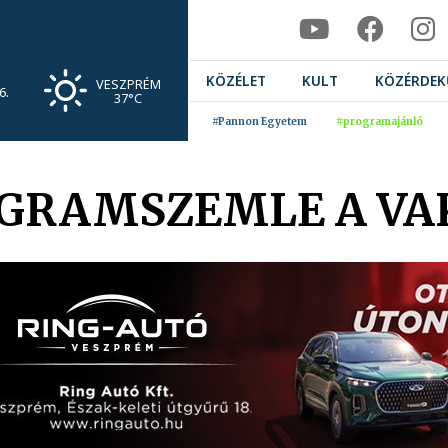
KÖZÉLET
KULT
KÖZÉRDEK
VESZPRÉM
6.
37°C
#Pannon Egyetem
#programajánló
OGRAMSZEMLE A VA