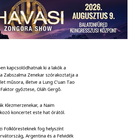
ben kapcsolódhatnak ki a lakók a
a Zabszalma Zenekar szórakoztatja a
let műsora, illetve a Lung C’uan Tao
X Faktor győztese, Oláh Gergő.
iák Klezmerzenekar, a Naim
kozó koncertet este hat órától.
 Folklóresteknek fog helyszínt
orvátország, Argentina és a Felvidék