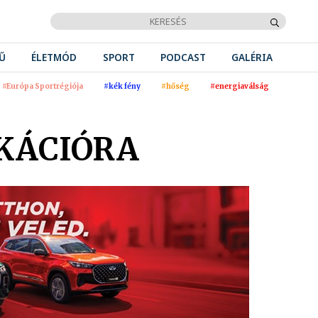
Ű
ÉLETMÓD
SPORT
PODCAST
GALÉRIA
#Európa Sportrégiója
#kék fény
#hőség
#energiaválság
KÁCIÓRA