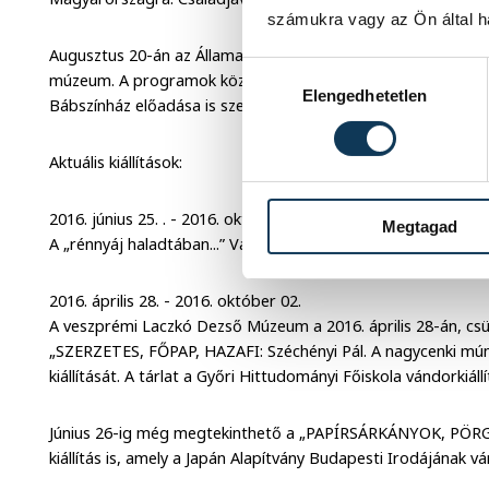
számukra vagy az Ön által ha
Augusztus 20-án az Államalapítás Ünnepén 14 órától 18 órá
Hozzájárulás kiválasztása
múzeum. A programok között tárlatvezetések, kenyérszente
Elengedhetetlen
Bábszínház előadása is szerepel.
Aktuális kiállítások:
2016. június 25. . - 2016. október 15.
Megtagad
A „rénnyáj haladtában...” Válogatás szibériai nyelvrokonaink t
2016. április 28. - 2016. október 02.
A veszprémi Laczkó Dezső Múzeum a 2016. április 28-án, cs
„SZERZETES, FŐPAP, HAZAFI: Széchényi Pál. A nagycenki mú
kiállítását. A tárlat a Győri Hittudományi Főiskola vándorkiállí
Június 26-ig még megtekinthető a „PAPÍRSÁRKÁNYOK, PÖ
kiállítás is, amely a Japán Alapítvány Budapesti Irodájának ván