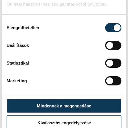
Ön által használt más szolgáltatásokból gyűjtöttek.
sport
Hozzájárulás kiválasztása
Elengedhetetlen
SZERZŐ
Beállítások
Zatkalik
Dávid
Statisztikai
Marketing
Mindennek a megengedése
Kiválasztás engedélyezése