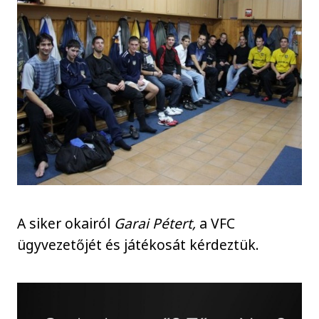
A siker okairól
Garai Pétert,
a VFC
ügyvezetőjét és játékosát kérdeztük.