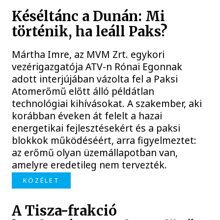
Késéltánc a Dunán: Mi
történik, ha leáll Paks?
Mártha Imre, az MVM Zrt. egykori
vezérigazgatója ATV-n Rónai Egonnak
adott interjújában vázolta fel a Paksi
Atomerőmű előtt álló példátlan
technológiai kihívásokat. A szakember, aki
korábban éveken át felelt a hazai
energetikai fejlesztésekért és a paksi
blokkok működéséért, arra figyelmeztet:
az erőmű olyan üzemállapotban van,
amelyre eredetileg nem tervezték.
KÖZÉLET
A Tisza-frakció