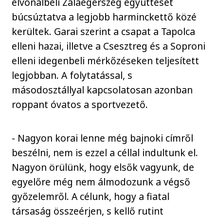
élvonalbeli Zalaegerszeg együttesét
búcsúztatva a legjobb harminckettő közé
kerültek. Garai szerint a csapat a Tapolca
elleni hazai, illetve a Csesztreg és a Soproni
elleni idegenbeli mérkőzéseken teljesített
legjobban. A folytatással, s
másodosztállyal kapcsolatosan azonban
roppant óvatos a sportvezető.
- Nagyon korai lenne még bajnoki címről
beszélni, nem is ezzel a céllal indultunk el.
Nagyon örülünk, hogy elsők vagyunk, de
egyelőre még nem álmodozunk a végső
győzelemről. A célunk, hogy a fiatal
társaság összeérjen, s kellő rutint