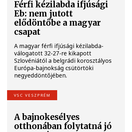
Férfi kézilabda ifjúsági
Eb: nem jutott
elődöntőbe a magyar
csapat
A magyar férfi ifjúsági kézilabda-
válogatott 32-27-re kikapott
Szlovéniától a belgrádi korosztályos
Európa-bajnokság csütörtöki
negyeddöntőjében.
VSC VESZPRÉM
A bajnokesélyes
otthonában folytatná jó