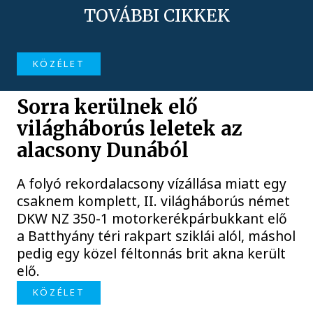
TOVÁBBI CIKKEK
KÖZÉLET
Sorra kerülnek elő
világháborús leletek az
alacsony Dunából
A folyó rekordalacsony vízállása miatt egy
csaknem komplett, II. világháborús német
DKW NZ 350-1 motorkerékpárbukkant elő
a Batthyány téri rakpart sziklái alól, máshol
pedig egy közel féltonnás brit akna került
elő.
KÖZÉLET