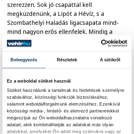
szerezzen. Sok jó csapattal kell
megküzdenünk, a Lipót a Hévíz, s a
Szombathelyi Haladás ligacsapata mind-
mind nagyon erős ellenfelek. Mindig a
következő feladatra koncentrálunk.
Kizárólag az a célunk, hogy a soron
következő ellenfélre a lehető legjobban
Beleegyezés
Részletek
A sütikről
felkészüljünk.
Ez a weboldal sütiket használ
A kérdésre, hogy mit kíván Garai Péter a
Sütiket használunk a tartalmak és hirdetések személyre
2009-es évre, csak annyit felelt, hogy
szabásához, közösségi funkciók biztosításához,
valamint weboldalforgalmunk elemzéséhez. Ezenkívül
szeretné, hogy ha nagyon sokáig együtt
közösségi média-, hirdető- és elemező partnereinkkel
maradna ez a társaság.
megosztjuk az Ön weboldalhasználatra vonatkozó
adatait, akik kombinálhatják az adatokat más olyan
adatokkal, amelyeket Ön adott meg számukra vagy az