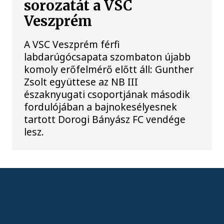
sorozatát a VSC
Veszprém
A VSC Veszprém férfi
labdarúgócsapata szombaton újabb
komoly erőfelmérő előtt áll: Gunther
Zsolt együttese az NB III
északnyugati csoportjának második
fordulójában a bajnokesélyesnek
tartott Dorogi Bányász FC vendége
lesz.