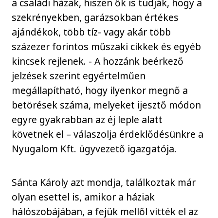
a családi házak, hiszen ők is tudják, hogy a
szekrényekben, garázsokban értékes
ajándékok, több tíz- vagy akár több
százezer forintos műszaki cikkek és egyéb
kincsek rejlenek. - A hozzánk beérkező
jelzések szerint egyértelműen
megállapítható, hogy ilyenkor megnő a
betörések száma, melyeket ijesztő módon
egyre gyakrabban az éj leple alatt
követnek el – válaszolja érdeklődésünkre a
Nyugalom Kft. ügyvezető igazgatója.
Sánta Károly azt mondja, találkoztak már
olyan esettel is, amikor a háziak
hálószobájában, a fejük mellől vitték el az