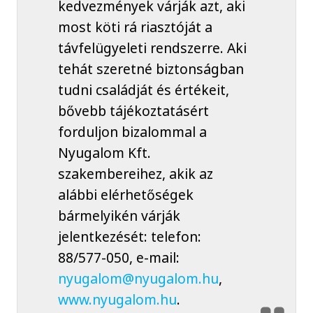
kedvezmények várják azt, aki
most köti rá riasztóját a
távfelügyeleti rendszerre. Aki
tehát szeretné biztonságban
tudni családját és értékeit,
bővebb tájékoztatásért
forduljon bizalommal a
Nyugalom Kft.
szakembereihez, akik az
alábbi elérhetőségek
bármelyikén várják
jelentkezését: telefon:
88/577-050, e-mail:
nyugalom@nyugalom.hu
,
www.nyugalom.hu
.