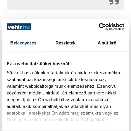
PR cikk
Beleegyezés
Részletek
A sütikről
Ez a weboldal sütiket használ
SZERZŐ
Sütiket használunk a tartalmak és hirdetések személyre
vehir.hu
szabásához, közösségi funkciók biztosításához,
valamint weboldalforgalmunk elemzéséhez. Ezenkívül
közösségi média-, hirdető- és elemező partnereinkkel
megosztjuk az Ön weboldalhasználatra vonatkozó
adatait, akik kombinálhatják az adatokat más olyan
adatokkal, amelyeket Ön adott meg számukra vagy az
Ön által használt más szolgáltatásokból gyűjtöttek.