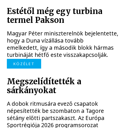
Estétől még egy turbina
termel Pakson
Magyar Péter miniszterelnök bejelentette,
hogy a Duna vízállása tovább
emelkedett, így a második blokk hármas
turbináját hétfő este visszakapcsolják.
KÖZÉLET
Megszelídítették a
sárkányokat
A dobok ritmusára evező csapatok
népesítették be szombaton a Tagore
sétány előtti partszakaszt. Az Európa
Sportrégiója 2026 programsorozat