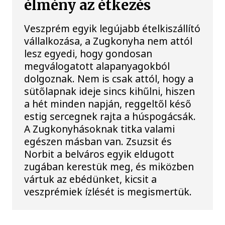
élmény az étkezés
Veszprém egyik legújabb ételkiszállító
vállalkozása, a Zugkonyha nem attól
lesz egyedi, hogy gondosan
megválogatott alapanyagokból
dolgoznak. Nem is csak attól, hogy a
sütőlapnak ideje sincs kihűlni, hiszen
a hét minden napján, reggeltől késő
estig sercegnek rajta a húspogácsák.
A Zugkonyhásoknak titka valami
egészen másban van. Zsuzsit és
Norbit a belváros egyik eldugott
zugában kerestük meg, és miközben
vártuk az ebédünket, kicsit a
veszprémiek ízlését is megismertük.