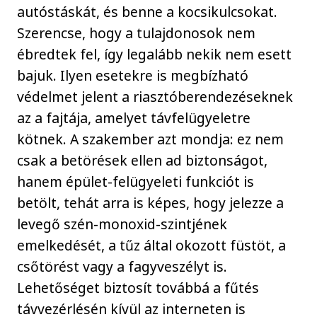
autóstáskát, és benne a kocsikulcsokat.
Szerencse, hogy a tulajdonosok nem
ébredtek fel, így legalább nekik nem esett
bajuk. Ilyen esetekre is megbízható
védelmet jelent a riasztóberendezéseknek
az a fajtája, amelyet távfelügyeletre
kötnek. A szakember azt mondja: ez nem
csak a betörések ellen ad biztonságot,
hanem épület-felügyeleti funkciót is
betölt, tehát arra is képes, hogy jelezze a
levegő szén-monoxid-szintjének
emelkedését, a tűz által okozott füstöt, a
csőtörést vagy a fagyveszélyt is.
Lehetőséget biztosít továbbá a fűtés
távvezérlésén kívül az interneten is