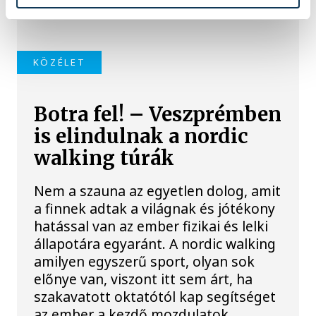
is.
KÖZÉLET
Botra fel! – Veszprémben
is elindulnak a nordic
walking túrák
Nem a szauna az egyetlen dolog, amit
a finnek adtak a világnak és jótékony
hatással van az ember fizikai és lelki
állapotára egyaránt. A nordic walking
amilyen egyszerű sport, olyan sok
előnye van, viszont itt sem árt, ha
szakavatott oktatótól kap segítséget
az ember a kezdő mozdulatok