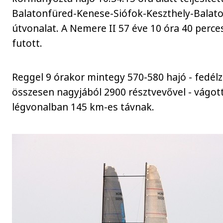
Balatonfüred-Kenese-Siófok-Keszthely-Balat
útvonalat. A Nemere II 57 éve 10 óra 40 perce
futott.
Reggel 9 órakor mintegy 570-580 hajó - fedél
összesen nagyjából 2900 résztvevővel - vágott
légvonalban 145 km-es távnak.