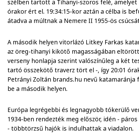
szélben tartott a Tihanyi-szoros felé, amelyet
órakor ért el. 19:34:15-kor aztán a célba is bef
átadva a múltnak a Nemere II 1955-ös csúcsát
A második helyen vitorlázó Litkey Farkas kat
az öreg-tihanyi kikötő magasságában eltörött
verseny honlapja szerint valószínűleg a két te
tartó összekötő traverz tört el -, így 20:01 óra
Petrányi Zoltán brands.hu nevű katamaránja 
be a második helyen.
Európa legrégebbi és legnagyobb tókerülő ve
1934-ben rendezték meg először, idén - páros 
- többtörzsű hajók is indulhattak a viadalon.