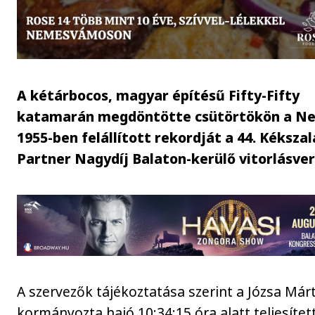
A kétárbocos, magyar építésű Fifty-Fifty
katamarán megdöntötte csütörtökön a Ne
1955-ben felállított rekordját a 44. Kéksz
Partner Nagydíj Balaton-kerülő vitorlásve
A szervezők tájékoztatása szerint a Józsa Már
kormányozta hajó 10:34:15 óra alatt teljesítet