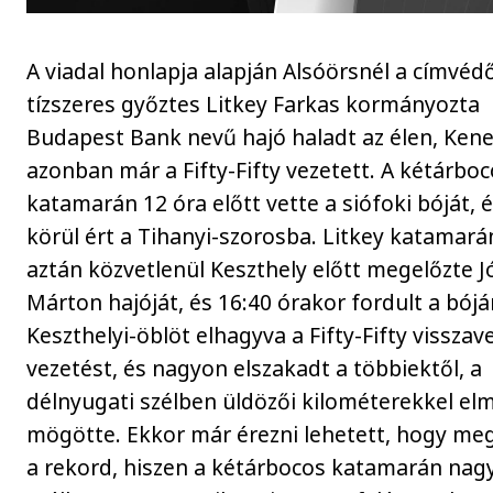
A viadal honlapja alapján Alsóörsnél a címvéd
tízszeres győztes Litkey Farkas kormányozta
Budapest Bank nevű hajó haladt az élen, Ken
azonban már a Fifty-Fifty vezetett. A kétárbo
katamarán 12 óra előtt vette a siófoki bóját, 
körül ért a Tihanyi-szorosba. Litkey katamará
aztán közvetlenül Keszthely előtt megelőzte J
Márton hajóját, és 16:40 órakor fordult a bójá
Keszthelyi-öblöt elhagyva a Fifty-Fifty visszav
vezetést, és nagyon elszakadt a többiektől, a
délnyugati szélben üldözői kilométerekkel el
mögötte. Ekkor már érezni lehetett, hogy me
a rekord, hiszen a kétárbocos katamarán nag