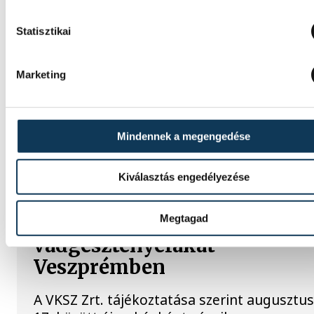
Statisztikai
Marketing
Mindennek a megengedése
TOVÁBBI CIKKEK
KÖZÉRDEKŰ
Kiválasztás engedélyezése
Ismét permetezik a
Megtagad
vadgesztenyefákat
Veszprémben
A VKSZ Zrt. tájékoztatása szerint augusztus