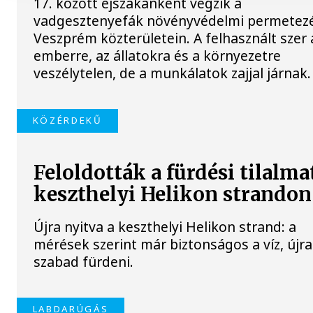
17. között éjszakánként végzik a
vadgesztenyefák növényvédelmi permetez
Veszprém közterületein. A felhasznált szer 
emberre, az állatokra és a környezetre
veszélytelen, de a munkálatok zajjal járnak.
KÖZÉRDEKŰ
Feloldották a fürdési tilalma
keszthelyi Helikon strandon
Újra nyitva a keszthelyi Helikon strand: a
mérések szerint már biztonságos a víz, újra
szabad fürdeni.
LABDARÚGÁS