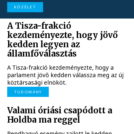
KÖZÉLET
A Tisza-frakció
kezdeményezte, hogy jövő
kedden legyen az
államfőválasztás
A Tisza-frakció kezdeményezte, hogy a
parlament jövő kedden válassza meg az új
köztársasági elnököt.
TUDOMÁNY
Valami óriási csapódott a
Holdba ma reggel
Rendhagyó esemény zajlott le kedden