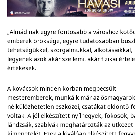
„Almádinak egyre fontosabb a városhoz kötő
emberek öröksége, egyre tudatosabban büsz
tehetségükkel, szorgalmukkal, alkotásaikkal,
legyenek azok akár szellemi, akár fizikai érte
értékesek.
A kovácsok minden korban megbecsült
mesteremberek, munkáik már az ősmagyaro
nélkülözhetetlen eszközei, csatákat eldöntő f
voltak. A jól elkészített nyílhegyek, fokosok, b
lándzsák, szablyák meghatározták az ütközet
kimenetelét. Ezek a kiválóan elkészített fegyv