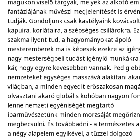
magukon viselő tárgyak, melyek az alkotó em
fantáziájának művészi megjelenítését is érvén
tudják. Gondoljunk csak kastélyaink kovácsol
kapuira, korlátaira, a szépséges csillárokra. Ez
szakma ilyent tud, a hagyományokat ápoló
mesteremberek ma is képesek ezekre az igén
nagy mesterségbeli tudást igénylő munkákra
kár, hogy egyre kevesebben vannak. Pedig eb
nemzeteket egységes masszává alakítani aka
világban, a minden egyedit erőszakosan mag
olvasztani akaró globális kohóban nagyon fo
lenne nemzeti egyéniségét megtartó
iparművészetünk minden morzsáját megőrizni
megbecsülni. És továbbadni - a természetes a
a négy alapelem egyikével, a tűzzel dolgozó