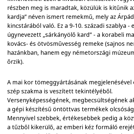
részben meg is maradtak, közülük is kitűnik az
kardja” néven ismert remekmű, mely az Árpá
kincstárából való. Ez a 9-10. századi szablya - 
úgynevezett „sárkányölő kard” - a korabeli m
kovács- és ötvösművesség remeke (sajnos n
hazánkban, hanem egy németországi múzeu
őrzik).
A mai kor tömeggyártásának megjelenésével 
szép szakma is veszített tekintélyéből.
Versenyképességének, megbecsültségének a
a gépi készítésű öntöttvas termékek olcsóság
Mennyivel szebbek, értékesebbek pedig a köz
a tűzből kikerülő, az emberi kéz formáló erejé