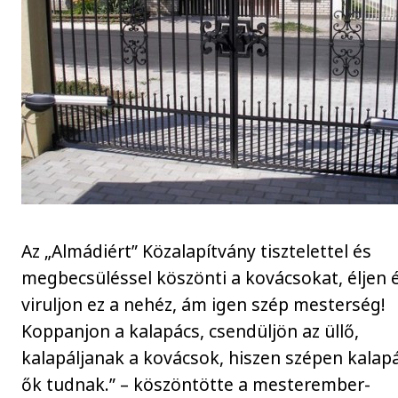
Az „Almádiért” Közalapítvány tisztelettel és
megbecsüléssel köszönti a kovácsokat, éljen 
viruljon ez a nehéz, ám igen szép mesterség!
Koppanjon a kalapács, csendüljön az üllő,
kalapáljanak a kovácsok, hiszen szépen kalapá
ők tudnak.” – köszöntötte a mesterember-