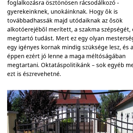
foglalkozásra ösztönösen rácsodálkozó -
gyerekeinknek, unokáinknak. Hogy ők is
továbbadhassák majd utódaiknak az ősök
alkotóerejéből merített, a szakma szépségét, 
megtartó tudást. Mert ez egy olyan mestersé
egy igényes kornak mindig szüksége lesz, és 
éppen ezért jó lenne a maga méltóságában
megtartani. Oktatáspolitikánk – sok egyéb mel
ezt is észrevehetné.