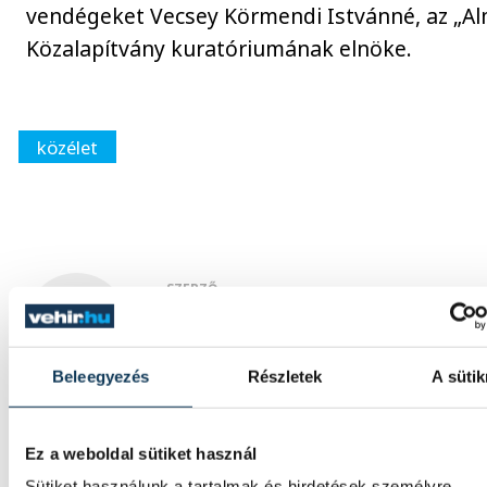
vendégeket Vecsey Körmendi Istvánné, az
„
Al
Közalapítvány kuratóriumának elnöke.
közélet
SZERZŐ
Kintli
Tímea
Beleegyezés
Részletek
A sütik
Ez a weboldal sütiket használ
Sütiket használunk a tartalmak és hirdetések személyre