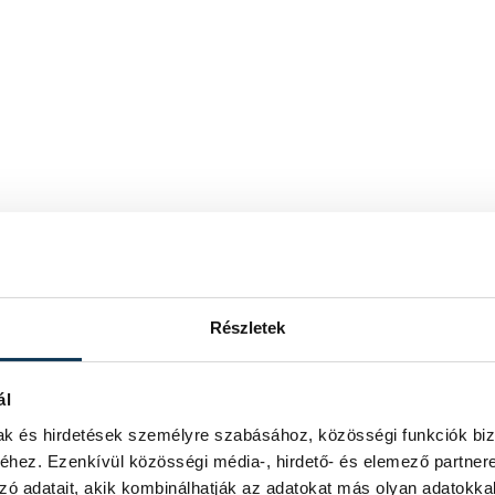
Részletek
ál
mak és hirdetések személyre szabásához, közösségi funkciók biz
hez. Ezenkívül közösségi média-, hirdető- és elemező partner
zó adatait, akik kombinálhatják az adatokat más olyan adatokka