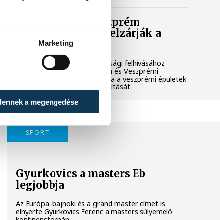
Lekapcsolják Veszprém
díszkivilágítását, elzárják a
szökőkutakat
Marketing
A kormány energiatakarékossági felhívásához
csatlakozva Veszprém városa és Veszprémi
Főegyházmegye is lekapcsolta a veszprémi épületek
és nevezetességek díszkivilágítását.
dennek a megengedése
SPORT
Gyurkovics a masters Eb
legjobbja
Az Európa-bajnoki és a grand master címet is
elnyerte Gyurkovics Ferenc a masters súlyemelő
kontinenstornán.