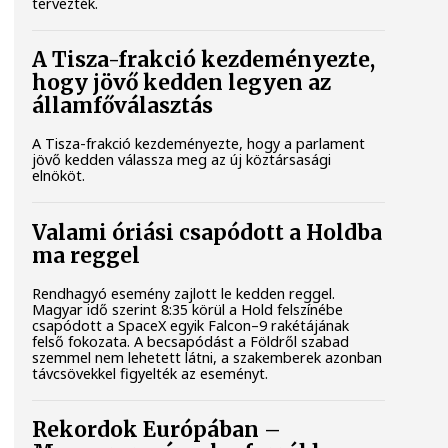
tervezték.
A Tisza-frakció kezdeményezte,
hogy jövő kedden legyen az
államfőválasztás
A Tisza-frakció kezdeményezte, hogy a parlament
jövő kedden válassza meg az új köztársasági
elnököt.
Valami óriási csapódott a Holdba
ma reggel
Rendhagyó esemény zajlott le kedden reggel.
Magyar idő szerint 8:35 körül a Hold felszínébe
csapódott a SpaceX egyik Falcon–9 rakétájának
felső fokozata. A becsapódást a Földről szabad
szemmel nem lehetett látni, a szakemberek azonban
távcsövekkel figyelték az eseményt.
Rekordok Európában –