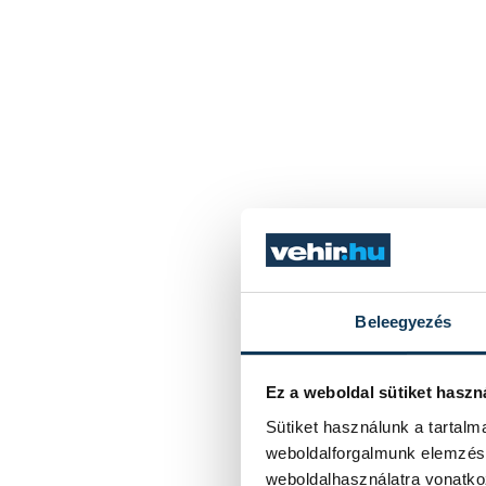
Beleegyezés
Ez a weboldal sütiket haszn
Sütiket használunk a tartal
weboldalforgalmunk elemzésé
weboldalhasználatra vonatko