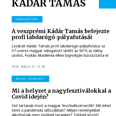
KÁDÁR TAMÁS
LABDARÚGÁS
A veszprémi Kádár Tamás befejezte
profi labdarúgó-pályafutását
Lezárult Kádár Tamás profi labdarúgó-pályafutása: az
57-szeres magyar válogatott védőt az MTK az idény
utolsó, Puskás Akadémia elleni bajnokiján búcsúztatta el.
2026. MÁJUS 16. 15:46
MUSIC HUNGARY
Mi a helyzet a nagyfesztiválokkal a
Covid idején?
Hol tartanak most a magyar fesztiválszervezők? Mit lehet
tenni a pandémiás időszakban? Milyen reményekkel
alkothatják meg jövőbeli terveiket? Többek között