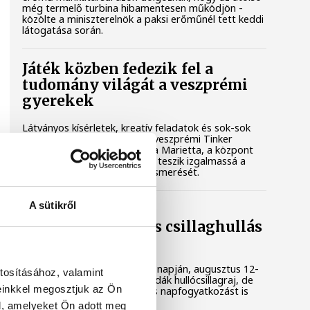
még termelő turbina hibamentesen működjön -
közölte a miniszterelnök a paksi erőműnél tett keddi
látogatása során.
Játék közben fedezik fel a
tudomány világát a veszprémi
gyerekek
Látványos kísérletek, kreatív feladatok és sok-sok
élmény várja a gyerekeket a veszprémi Tinker
Labsben. Videónkban Balassa Marietta, a központ
vezetője mutatja be, hogyan teszik izgalmassá a
természettudományok megismerését.
A sütikről
Augusztus 12-én
napfogyatkozás és csillaghullás
is vár ránk
Az év legsűrűbb csillagászati napján, augusztus 12-
tosításához, valamint
én éjjel tetőzik majd a Perseidák hullócsillagraj, de
einkkel megosztjuk az Ön
ugyanezen a napon részleges napfogyatkozást is
meg lehet majd figyelni.
l, amelyeket Ön adott meg