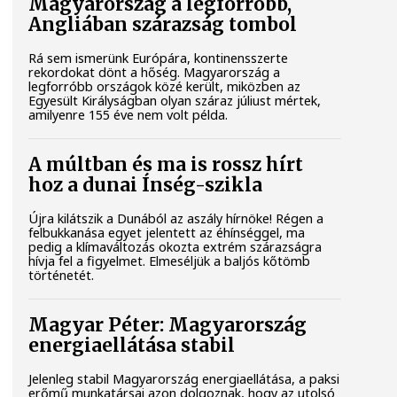
Magyarország a legforróbb,
Angliában szárazság tombol
Rá sem ismerünk Európára, kontinensszerte
rekordokat dönt a hőség. Magyarország a
legforróbb országok közé került, miközben az
Egyesült Királyságban olyan száraz júliust mértek,
amilyenre 155 éve nem volt példa.
A múltban és ma is rossz hírt
hoz a dunai Ínség-szikla
Újra kilátszik a Dunából az aszály hírnöke! Régen a
felbukkanása egyet jelentett az éhínséggel, ma
pedig a klímaváltozás okozta extrém szárazságra
hívja fel a figyelmet. Elmeséljük a baljós kőtömb
történetét.
Magyar Péter: Magyarország
energiaellátása stabil
Jelenleg stabil Magyarország energiaellátása, a paksi
erőmű munkatársai azon dolgoznak, hogy az utolsó