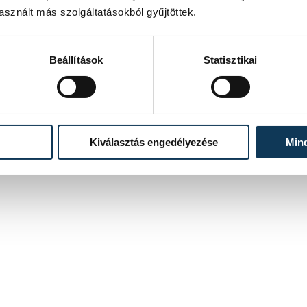
sznált más szolgáltatásokból gyűjtöttek.
Beállítások
Statisztikai
Kiválasztás engedélyezése
Min