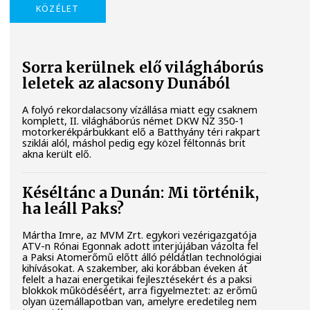
KÖZÉLET
Sorra kerülnek elő világháborús
leletek az alacsony Dunából
A folyó rekordalacsony vízállása miatt egy csaknem
komplett, II. világháborús német DKW NZ 350-1
motorkerékpárbukkant elő a Batthyány téri rakpart
sziklái alól, máshol pedig egy közel féltonnás brit
akna került elő.
Késéltánc a Dunán: Mi történik,
ha leáll Paks?
Mártha Imre, az MVM Zrt. egykori vezérigazgatója
ATV-n Rónai Egonnak adott interjújában vázolta fel
a Paksi Atomerőmű előtt álló példátlan technológiai
kihívásokat. A szakember, aki korábban éveken át
felelt a hazai energetikai fejlesztésekért és a paksi
blokkok működéséért, arra figyelmeztet: az erőmű
olyan üzemállapotban van, amelyre eredetileg nem