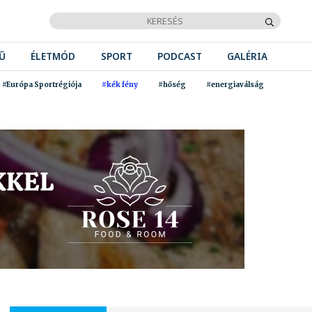
Ű
ÉLETMÓD
SPORT
PODCAST
GALÉRIA
#Európa Sportrégiója
#kék fény
#hőség
#energiaválság