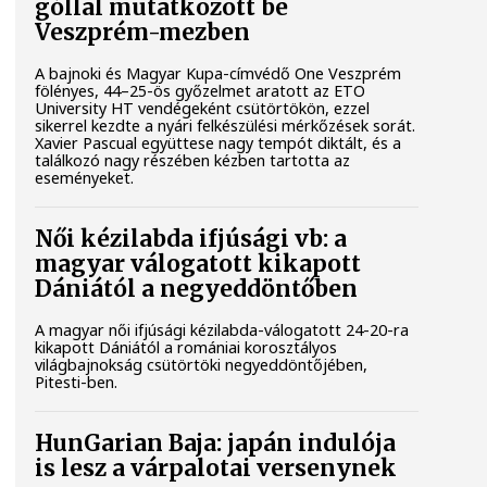
góllal mutatkozott be
Veszprém-mezben
A bajnoki és Magyar Kupa-címvédő One Veszprém
fölényes, 44–25-ös győzelmet aratott az ETO
University HT vendégeként csütörtökön, ezzel
sikerrel kezdte a nyári felkészülési mérkőzések sorát.
Xavier Pascual együttese nagy tempót diktált, és a
találkozó nagy részében kézben tartotta az
eseményeket.
Női kézilabda ifjúsági vb: a
magyar válogatott kikapott
Dániától a negyeddöntőben
A magyar női ifjúsági kézilabda-válogatott 24-20-ra
kikapott Dániától a romániai korosztályos
világbajnokság csütörtöki negyeddöntőjében,
Pitesti-ben.
HunGarian Baja: japán indulója
is lesz a várpalotai versenynek