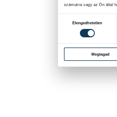
számukra vagy az Ön által ha
Hozzájárulás kiválasztása
Elengedhetetlen
Megtagad