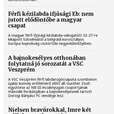
Férfi kézilabda ifjúsági Eb: nem
jutott elődöntőbe a magyar
csapat
A magyar férfi ifjúsági kézilabda-válogatott 32-27-re
kikapott Szlovéniától a belgrádi korosztályos
Európa-bajnokság csütörtöki negyeddöntőjében.
A bajnokesélyes otthonában
folytatná jó sorozatát a VSC
Veszprém
A VSC Veszprém férfi labdarúgócsapata szombaton
újabb komoly erőfelmérő előtt áll: Gunther Zsolt
együttese az NB III északnyugati csoportjának
második fordulójában a bajnokesélyesnek tartott
Dorogi Bányász FC vendége lesz.
Nielsen bravúrokkal, Imre két