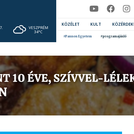
KÖZÉLET
KULT
KÖZÉRDEK
VESZPRÉM
7.
34°C
#Pannon Egyetem
#programajánló