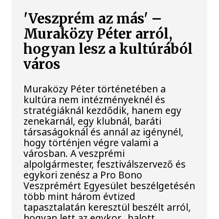
'Veszprém az más' –
Muraközy Péter arról,
hogyan lesz a kultúrából
város
Muraközy Péter történetében a
kultúra nem intézményeknél és
stratégiáknál kezdődik, hanem egy
zenekarnál, egy klubnál, baráti
társaságoknál és annál az igénynél,
hogy történjen végre valami a
városban. A veszprémi
alpolgármester, fesztiválszervező és
egykori zenész a Pro Bono
Veszprémért Egyesület beszélgetésén
több mint három évtized
tapasztalatán keresztül beszélt arról,
hogyan lett az egykor „halott