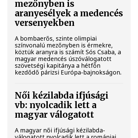
mezőnyben is
aranyesélyek a medencés
versenyekben
A bombaerős, szinte olimpiai
színvonalú mezőnyben is érmekre,
köztük aranyra is számít Sós Csaba, a
magyar medencés úszóválogatott
szövetségi kapitánya a hétfőn
kezdődő párizsi Európa-bajnokságon.
Női kézilabda ifjúsági
vb: nyolcadik lett a
magyar válogatott
A magyar női ifjúsági kézilabda-
válogatott nyolcadik lett a romániai