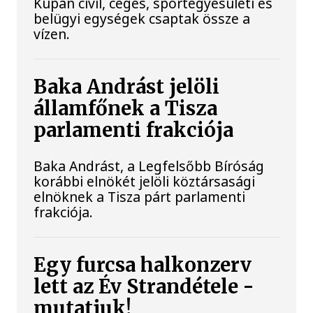
Kupán civil, céges, sportegyesületi és
belügyi egységek csaptak össze a
vízen.
Baka Andrást jelöli
államfőnek a Tisza
parlamenti frakciója
Baka Andrást, a Legfelsőbb Bíróság
korábbi elnökét jelöli köztársasági
elnöknek a Tisza párt parlamenti
frakciója.
Egy furcsa halkonzerv
lett az Év Strandétele -
mutatjuk!