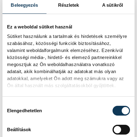
Beleegyezés
Részletek
A sütikről
2024. JÚLIUS 24. 20:15
Ez a weboldal sütiket használ
Sütiket használunk a tartalmak és hirdetések személyre
1
2
3
szabásához, közösségi funkciók biztosításához,
valamint weboldalforgalmunk elemzéséhez. Ezenkívül
közösségi média-, hirdető- és elemező partnereinkkel
megosztjuk az Ön weboldalhasználatra vonatkozó
KÖZÉLET
adatait, akik kombinálhatják az adatokat más olyan
adatokkal, amelyeket Ön adott meg számukra vagy az
Ön által használt más szolgáltatásokból gyűjtöttek.
A lelet önmagában még
Hozzájárulás kiválasztása
nem történet – Felber
Elengedhetetlen
Zsombor régész a föld
alatt rejtőző múltról
Beállítások