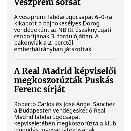
Veszprém sorsát
A veszprémi labdarúgócsapat 6–0-ra
kikapott a bajnokesélyes Dorog
vendégeként az NB III északnyugati
csoportjának 3. fordulójában. A
bakonyiak a 2. perctől
emberhátrányban játszottak.
A Real Madrid képviselői
megkoszorúzták Puskás
Ferenc sírját
Roberto Carlos és José Ángel Sánchez
a Budapesten vendégeskedő Real
Madrid labdarúgócsapat
képviseletében megkoszorúzta a klub
legendás magyar játékosának,