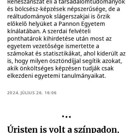
Reneszánszát éli a társadalomtudományok
és bölcsész-képzések népszerűsége, de a
reáltudományok slágerszakjai is őrzik
előkelő helyüket a Pannon Egyetem
kínálatában. A szerdai felvételi
ponthatárok kihirdetése után most az
egyetem vezetősége ismertette a
számokat és statisztikákat, ahol kiderült az
is, hogy milyen ösztöndíjjal segítik azokat,
akik önköltséges képzésen tudják csak
elkezdeni egyetemi tanulmányaikat.
2024. JÚLIUS 26. 16:06
Úristen is volt a színpadon,