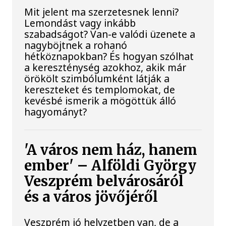
Mit jelent ma szerzetesnek lenni?
Lemondást vagy inkább
szabadságot? Van-e valódi üzenete a
nagyböjtnek a rohanó
hétköznapokban? És hogyan szólhat
a kereszténység azokhoz, akik már
örökölt szimbólumként látják a
kereszteket és templomokat, de
kevésbé ismerik a mögöttük álló
hagyományt?
'A város nem ház, hanem
ember' – Alföldi György
Veszprém belvárosáról
és a város jövőjéről
Veszprém jó helyzetben van, de a