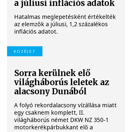
a júliusi inflációs adatok
Hatalmas meglepetésként értékelték
az elemzők a júliusi, 1,2 százalékos
inflációs adatot.
KÖZÉLET
Sorra kerülnek elő
világháborús leletek az
alacsony Dunából
A folyó rekordalacsony vízállása miatt
egy csaknem komplett, II.
világháborús német DKW NZ 350-1
motorkerékpárbukkant elő a