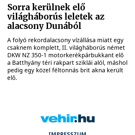
Sorra kerülnek elő
világháborús leletek az
alacsony Dunából
A folyó rekordalacsony vízállása miatt egy
csaknem komplett, II. világháborús német
DKW NZ 350-1 motorkerékpárbukkant elő
a Batthyány téri rakpart sziklái alól, máshol
pedig egy közel féltonnás brit akna került
elő.
IMPRESSZUM