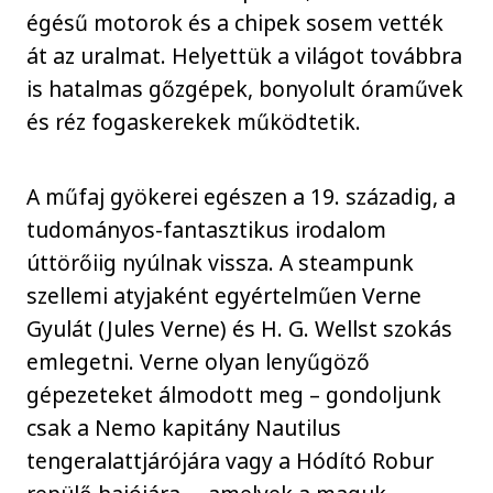
égésű motorok és a chipek sosem vették
át az uralmat. Helyettük a világot továbbra
is hatalmas gőzgépek, bonyolult óraművek
és réz fogaskerekek működtetik.
A műfaj gyökerei egészen a 19. századig, a
tudományos-fantasztikus irodalom
úttörőiig nyúlnak vissza. A steampunk
szellemi atyjaként egyértelműen Verne
Gyulát (Jules Verne) és H. G. Wellst szokás
emlegetni. Verne olyan lenyűgöző
gépezeteket álmodott meg – gondoljunk
csak a Nemo kapitány Nautilus
tengeralattjárójára vagy a Hódító Robur