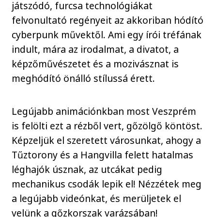
játszódó, furcsa technológiákat
felvonultató regényeit az akkoriban hódító
cyberpunk művektől. Ami egy írói tréfának
indult, mára az irodalmat, a divatot, a
képzőművészetet és a mozivásznat is
meghódító önálló stílussá érett.
Legújabb animációnkban most Veszprém
is felölti ezt a rézből vert, gőzölgő köntöst.
Képzeljük el szeretett városunkat, ahogy a
Tűztorony és a Hangvilla felett hatalmas
léghajók úsznak, az utcákat pedig
mechanikus csodák lepik el! Nézzétek meg
a legújabb videónkat, és merüljetek el
velünk a gőzkorszak varázsában!