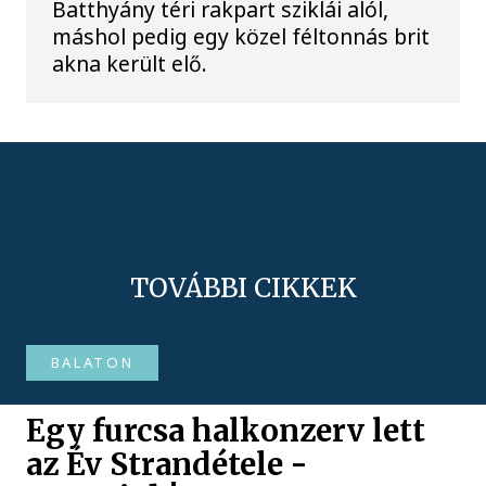
Batthyány téri rakpart sziklái alól,
máshol pedig egy közel féltonnás brit
akna került elő.
TOVÁBBI CIKKEK
BALATON
Egy furcsa halkonzerv lett
az Év Strandétele -