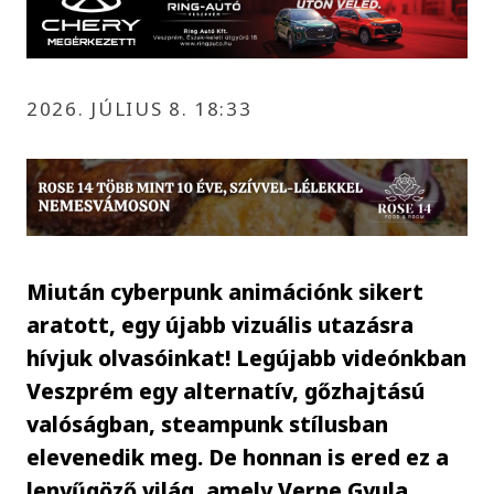
2026. JÚLIUS 8. 18:33
Miután cyberpunk animációnk sikert
aratott, egy újabb vizuális utazásra
hívjuk olvasóinkat! Legújabb videónkban
Veszprém egy alternatív, gőzhajtású
valóságban, steampunk stílusban
elevenedik meg. De honnan is ered ez a
lenyűgöző világ, amely Verne Gyula