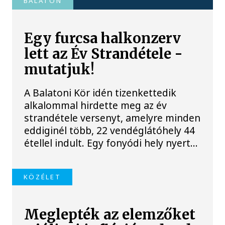
BALATON
Egy furcsa halkonzerv
lett az Év Strandétele -
mutatjuk!
A Balatoni Kör idén tizenkettedik
alkalommal hirdette meg az év
strandétele versenyt, amelyre minden
eddiginél több, 22 vendéglátóhely 44
étellel indult. Egy fonyódi hely nyert...
KÖZÉLET
Meglepték az elemzőket