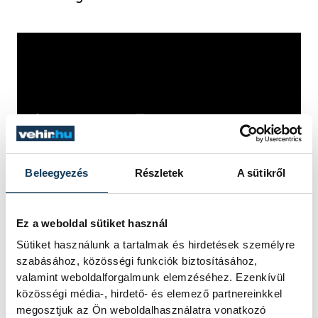
Beleegyezés
Részletek
A sütikről
közélet
vehirvideó
steampunk
Ez a weboldal sütiket használ
Sütiket használunk a tartalmak és hirdetések személyre
szabásához, közösségi funkciók biztosításához,
valamint weboldalforgalmunk elemzéséhez. Ezenkívül
FOTÓS
SZERZŐ
közösségi média-, hirdető- és elemező partnereinkkel
Rompos
vehir.hu
megosztjuk az Ön weboldalhasználatra vonatkozó