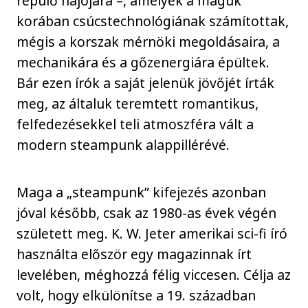
repülő hajójára –, amelyek a maguk
korában csúcstechnológiának számítottak,
mégis a korszak mérnöki megoldásaira, a
mechanikára és a gőzenergiára épültek.
Bár ezen írók a saját jelenük jövőjét írták
meg, az általuk teremtett romantikus,
felfedezésekkel teli atmoszféra vált a
modern steampunk alappillérévé.
Maga a „steampunk” kifejezés azonban
jóval később, csak az 1980-as évek végén
született meg. K. W. Jeter amerikai sci-fi író
használta először egy magazinnak írt
levelében, méghozzá félig viccesen. Célja az
volt, hogy elkülönítse a 19. században