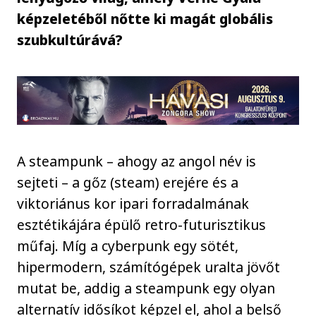
képzeletéből nőtte ki magát globális
szubkultúrává?
A steampunk – ahogy az angol név is
sejteti – a gőz (steam) erejére és a
viktoriánus kor ipari forradalmának
esztétikájára épülő retro-futurisztikus
műfaj. Míg a cyberpunk egy sötét,
hipermodern, számítógépek uralta jövőt
mutat be, addig a steampunk egy olyan
alternatív idősíkot képzel el, ahol a belső