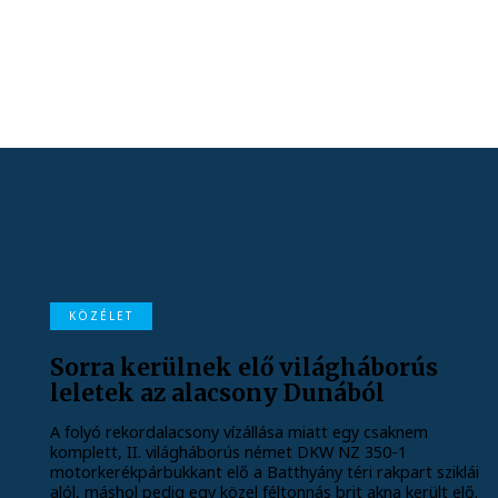
KÖZÉLET
Sorra kerülnek elő világháborús
leletek az alacsony Dunából
A folyó rekordalacsony vízállása miatt egy csaknem
komplett, II. világháborús német DKW NZ 350-1
motorkerékpárbukkant elő a Batthyány téri rakpart sziklái
alól, máshol pedig egy közel féltonnás brit akna került elő.