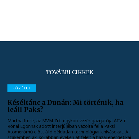
TOVÁBBI CIKKEK
KÖZÉLET
Késéltánc a Dunán: Mi történik, ha
leáll Paks?
Mártha Imre, az MVM Zrt. egykori vezérigazgatója ATV-n
Rónai Egonnak adott interjújában vázolta fel a Paksi
Atomerőmű előtt álló példátlan technológiai kihívásokat. A
szakember, aki korábban éveken át felelt a hazai energetikai