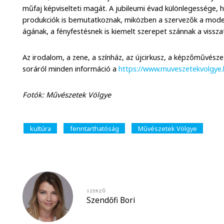
műfaj képviselteti magát. A jubileumi évad különlegessége, h
produkciók is bemutatkoznak, miközben a szervezők a mod
ágának, a fényfestésnek is kiemelt szerepet szánnak a vissza
Az irodalom, a zene, a színház, az újcirkusz, a képzőművész
soráról minden információ a
https://www.muveszetekvolgye.
Fotók: Művészetek Völgye
kultúra
fenntarthatóság
Művészetek Völgye
SZERZŐ
Szendőfi Bori