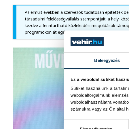
Az elmúlt években a szervezők tudatosan építették b
társadalmi felelősségvállalás szempontjait: a helyi k
kezdve a fenntartható közlekedési megoldások támoga
programokon át egészen a szemléletformáló kezdemé
Beleegyezés
Ez a weboldal sütiket haszn
Sütiket használunk a tartal
weboldalforgalmunk elemzésé
weboldalhasználatra vonatko
számukra vagy az Ön által ha
Hozzájárulás kiválasztása