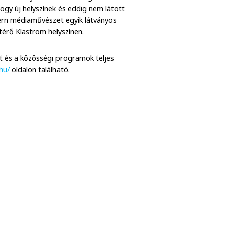
ogy új helyszínek és eddig nem látott
ern médiaművészet egyik látványos
térő Klastrom helyszínen.
et és a közösségi programok teljes
hu/
oldalon található.