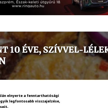
álán elnyerte a fenntarthatósági
gyik legfontosabb visszajelzése,
seit.