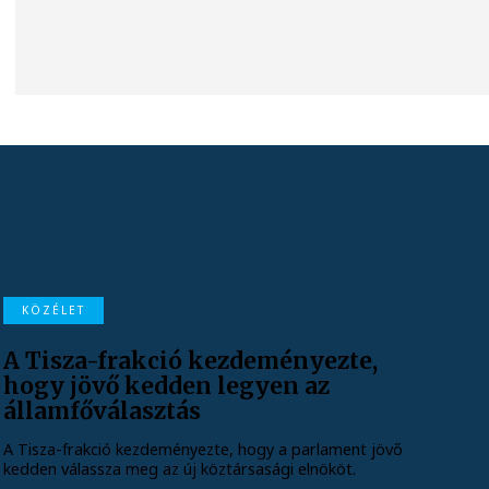
KÖZÉLET
A Tisza-frakció kezdeményezte,
hogy jövő kedden legyen az
államfőválasztás
A Tisza-frakció kezdeményezte, hogy a parlament jövő
kedden válassza meg az új köztársasági elnököt.