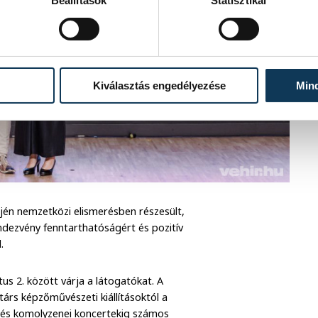
Beállítások
Statisztikai
Kiválasztás engedélyezése
Min
ején nemzetközi elismerésben részesült,
endezvény fenntarthatóságért és pozitív
.
tus 2. között várja a látogatókat. A
rtárs képzőművészeti kiállításoktól a
ű- és komolyzenei koncertekig számos