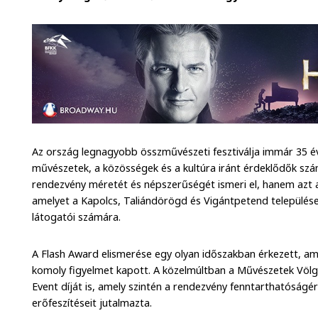
Az ország legnagyobb összművészeti fesztiválja immár 35 év
művészetek, a közösségek és a kultúra iránt érdeklődők szá
rendezvény méretét és népszerűségét ismeri el, hanem azt az
amelyet a Kapolcs, Taliándörögd és Vigántpetend települése
látogatói számára.
A Flash Award elismerése egy olyan időszakban érkezett, amik
komoly figyelmet kapott. A közelmúltban a Művészetek Völ
Event díját is, amely szintén a rendezvény fenntarthatóságér
erőfeszítéseit jutalmazta.