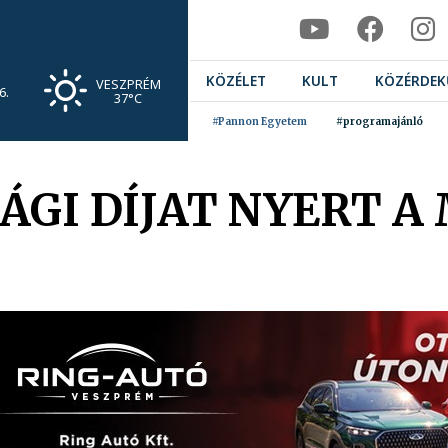
KÖZÉLET
KULT
KÖZÉRDEK
VESZPRÉM
6.
37°C
#Pannon Egyetem
#programajánló
GI DÍJAT NYERT A