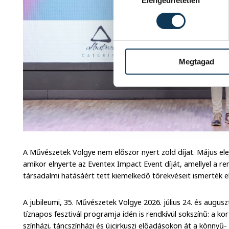
Elengedhetetlen
Megtagad
A Művészetek Völgye nem először nyert zöld díjat. Május el
amikor elnyerte az Eventex Impact Event díját, amellyel a r
társadalmi hatásáért tett kiemelkedő törekvéseit ismerték el
A jubileumi, 35. Művészetek Völgye 2026. július 24. és augusz
tíznapos fesztivál programja idén is rendkívül sokszínű: a ko
színházi, táncszínházi és újcirkuszi előadásokon át a könny