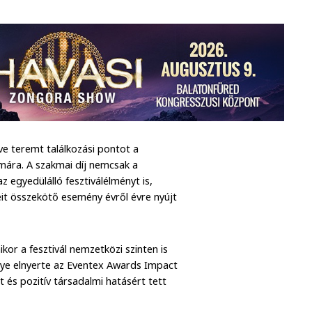
e teremt találkozási pontot a
mára. A szakmai díj nemcsak a
 egyedülálló fesztiválélményt is,
it összekötő esemény évről évre nyújt
or a fesztivál nemzetközi szinten is
gye elnyerte az Eventex Awards Impact
t és pozitív társadalmi hatásért tett