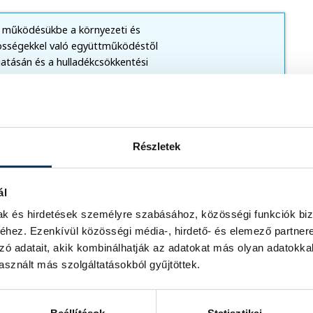
e működésükbe a környezeti és
özösségekkel való együttműködéstől
tásán és a hulladékcsökkentési
nyezésekig.
Részletek
ál
mak és hirdetések személyre szabásához, közösségi funkciók biz
hez. Ezenkívül közösségi média-, hirdető- és elemező partner
zó adatait, akik kombinálhatják az adatokat más olyan adatokka
sznált más szolgáltatásokból gyűjtöttek.