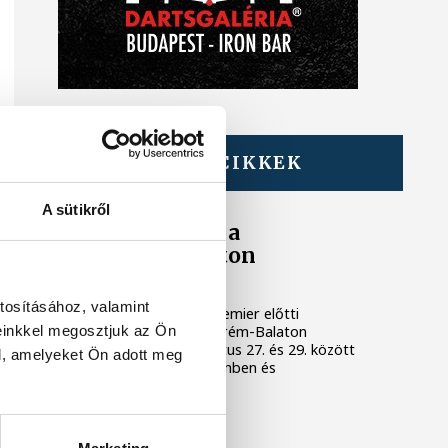
TOVÁBBI CIKKEK
KULTÚRA
A sütikről
Filmpremierek a
Veszprém-Balaton
Filmpikniken
tosításához, valamint
Két premierrel és egy premier előtti
vetítéssel készül a Veszprém-Balaton
einkkel megosztjuk az Ön
Filmpiknik, amely augusztus 27. és 29. között
l, amelyeket Ön adott meg
várja a nézőket Veszprémben és
Balatonfüreden.
KULTÚRA