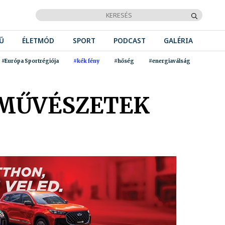
Ű
ÉLETMÓD
SPORT
PODCAST
GALÉRIA
#Európa Sportrégiója
#kék fény
#hőség
#energiaválság
 MŰVÉSZETEK