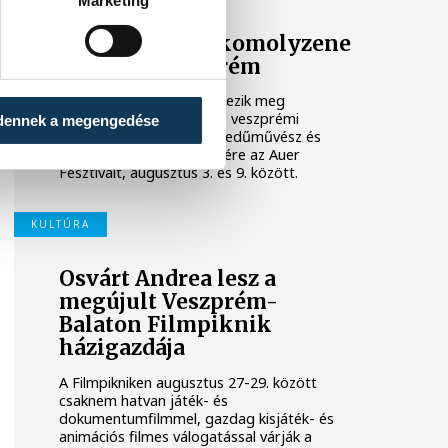
Marketing
Ezen a héten a komolyzene
fővárosa Veszprém
Idén 12. alkalommal rendezik meg
Veszprémben a világhírű, veszprémi
dennek a megengedése
születésű Auer Lipót hegedűművész és
zenepedagógus tiszteletére az Auer
Fesztivált, augusztus 3. és 9. között.
KULTÚRA
Osvárt Andrea lesz a
megújult Veszprém-
Balaton Filmpiknik
házigazdája
A Filmpikniken augusztus 27-29. között
csaknem hatvan játék- és
dokumentumfilmmel, gazdag kisjáték- és
animációs filmes válogatással várják a