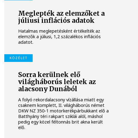
Meglepték az elemzőket a
júliusi inflációs adatok
Hatalmas meglepetésként értékelték az
elemzők a júliusi, 1,2 százalékos inflációs
adatot.
KÖZÉLET
Sorra kerülnek elő
világháborús leletek az
alacsony Dunából
A folyó rekordalacsony vízállása miatt egy
csaknem komplett, II. világháborús német
DKW NZ 350-1 motorkerékpárbukkant elő a
Batthyány téri rakpart sziklái alól, máshol
pedig egy közel féltonnás brit akna került
elő.