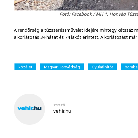
Fotó: Facebook / MH 1. Honvéd Tűzsze
A rendőrség a tűzszerészművelet idejére mintegy kétszáz mé
a korlátozás 34 házat és 74 lakót érintett. A korlátozást már
közélet
Magyar Honvédség
Gyulafirátót
bomba
SZERZŐ
vehir.hu