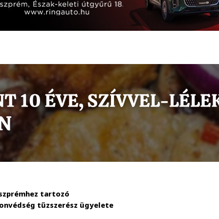
eszprémhez tartozó
 Honvédség tűzszerész ügyelete