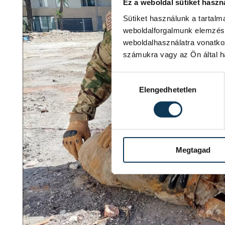
Ez a weboldal sütiket haszn
Sütiket használunk a tartal
weboldalforgalmunk elemzésé
weboldalhasználatra vonatko
számukra vagy az Ön által ha
Hozzájárulás kiválasztása
Elengedhetetlen
Megtagad