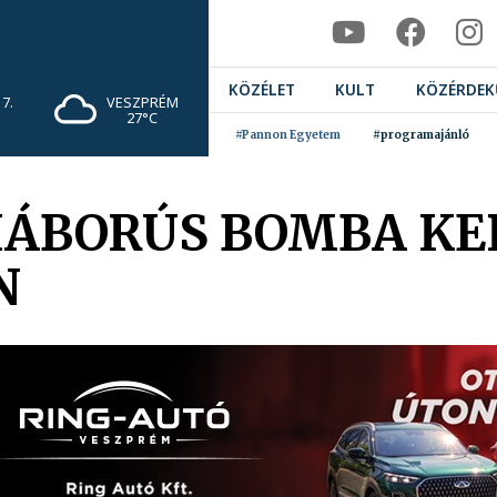
KÖZÉLET
KULT
KÖZÉRDEK
7.
VESZPRÉM
27°C
#Pannon Egyetem
#programajánló
ÁBORÚS BOMBA KE
N