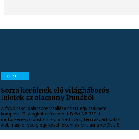
KÖZÉLET
Sorra kerülnek elő világháborús
leletek az alacsony Dunából
A folyó rekordalacsony vízállása miatt egy csaknem
komplett, II. világháborús német DKW NZ 350-1
motorkerékpárbukkant elő a Batthyány téri rakpart sziklái
alól, máshol pedig egy közel féltonnás brit akna került elő.