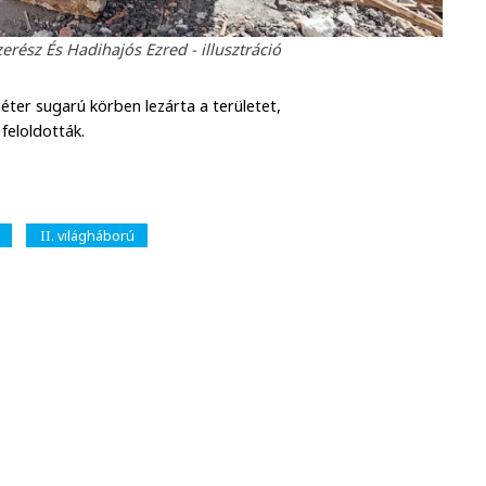
rész És Hadihajós Ezred - illusztráció
ter sugarú körben lezárta a területet,
 feloldották.
II. világháború