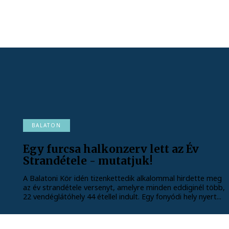
BALATON
Egy furcsa halkonzerv lett az Év
Strandétele - mutatjuk!
A Balatoni Kör idén tizenkettedik alkalommal hirdette meg
az év strandétele versenyt, amelyre minden eddiginél több,
22 vendéglátóhely 44 étellel indult. Egy fonyódi hely nyert...