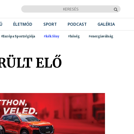
Ű
ÉLETMÓD
SPORT
PODCAST
GALÉRIA
#Európa Sportrégiója
#kék fény
#hőség
#energiaválság
RÜLT ELŐ