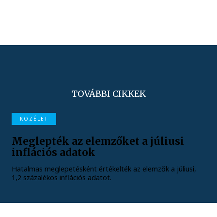
TOVÁBBI CIKKEK
KÖZÉLET
Meglepték az elemzőket a júliusi
inflációs adatok
Hatalmas meglepetésként értékelték az elemzők a júliusi,
1,2 százalékos inflációs adatot.