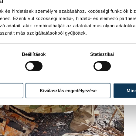
ál
mak és hirdetések személyre szabásához, közösségi funkciók biz
hez. Ezenkívül közösségi média-, hirdető- és elemező partner
zó adatait, akik kombinálhatják az adatokat más olyan adatokka
sznált más szolgáltatásokból gyűjtöttek.
Beállítások
Statisztikai
Kiválasztás engedélyezése
Min