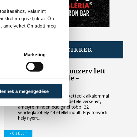
tosításához, valamint
einkkel megosztjuk az Ön
l, amelyeket Ön adott meg
TOVÁBBI CIKKEK
Marketing
BALATON
Egy furcsa halkonzerv lett
az Év Strandétele -
mutatjuk!
dennek a megengedése
A Balatoni Kör idén tizenkettedik alkalommal
hirdette meg az év strandétele versenyt,
amelyre minden eddiginél több, 22
vendéglátóhely 44 étellel indult. Egy fonyódi
hely nyert...
KÖZÉLET