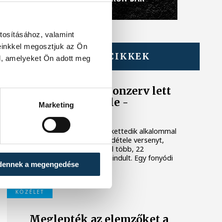
tosításához, valamint
einkkel megosztjuk az Ön
TOVÁBBI CIKKEK
l, amelyeket Ön adott meg
BALATON
Egy furcsa halkonzerv lett
az Év Strandétele -
Marketing
mutatjuk!
A Balatoni Kör idén tizenkettedik alkalommal
hirdette meg az év strandétele versenyt,
amelyre minden eddiginél több, 22
vendéglátóhely 44 étellel indult. Egy fonyódi
dennek a megengedése
hely nyert...
KÖZÉLET
Meglepték az elemzőket a