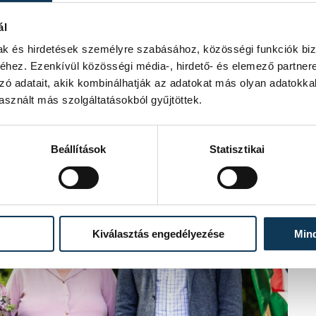
t családjával, 3 gyermekével és
latokban is nagy szerepet vállal. Az
ál
ozzá segítségért, segítőkészsége
mak és hirdetések személyre szabásához, közösségi funkciók biz
 emeli a környezetében lévők
hez. Ezenkívül közösségi média-, hirdető- és elemező partner
zó adatait, akik kombinálhatják az adatokat más olyan adatokka
sznált más szolgáltatásokból gyűjtöttek.
Beállítások
Statisztikai
Kiválasztás engedélyezése
Min