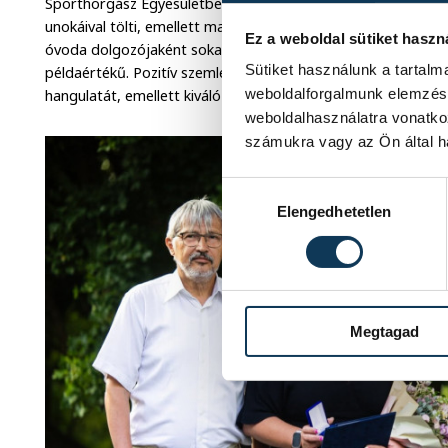
Sporthorgász Egyesületben is lát el feladatokat. Szabadidejé
unokáival tölti, emellett maradék idejében a közösségi munká
Ez a weboldal sütiket haszn
óvoda dolgozójaként sokan ismerik, így sokszor fordulnak h
Sütiket használunk a tartal
példaértékű. Pozitív szemléletével és derűs személyiségével
weboldalforgalmunk elemzésé
hangulatát, emellett kiváló csapatjátékos.
weboldalhasználatra vonatko
számukra vagy az Ön által ha
Hozzájárulás kiválasztása
Elengedhetetlen
Megtagad