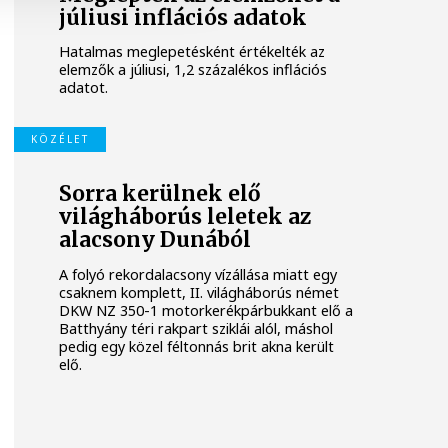
júliusi inflációs adatok
Hatalmas meglepetésként értékelték az
elemzők a júliusi, 1,2 százalékos inflációs
adatot.
KÖZÉLET
Sorra kerülnek elő
világháborús leletek az
alacsony Dunából
A folyó rekordalacsony vízállása miatt egy
csaknem komplett, II. világháborús német
DKW NZ 350-1 motorkerékpárbukkant elő a
Batthyány téri rakpart sziklái alól, máshol
pedig egy közel féltonnás brit akna került
elő.