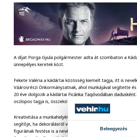
A díjat Porga Gyula polgármester adta át szombaton a Kád
ünnepélyes keretek közt.
Fekete Valéria a kádártai közösség kiemelt tagja, itt is neve
Váárosrészi Önkormányzatnak, ahol munkájával segítette és
20 éve dolgozik a kádártai Ficánka Tagóvodában dadusként
oszlopos tagja is, összekötő kapocs az egyesület és az óvod
Kreativitása a munkahelyén és az egyesület rendezvényein 
segítője, ha dekorálásról van szó, azonnal van ötlete, amit m
Beleegyezés
figuráinak festése is a nevéhez kötődik, melyet teljes egészé