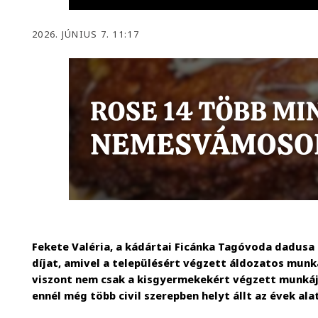
2026. JÚNIUS 7. 11:17
Fekete Valéria, a kádártai Ficánka Tagóvoda dadusa 
díjat, amivel a településért végzett áldozatos munká
viszont nem csak a kisgyermekekért végzett munkájá
ennél még több civil szerepben helyt állt az évek ala