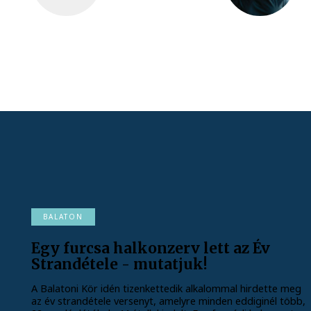
BALATON
Egy furcsa halkonzerv lett az Év
Strandétele - mutatjuk!
A Balatoni Kör idén tizenkettedik alkalommal hirdette meg
az év strandétele versenyt, amelyre minden eddiginél több,