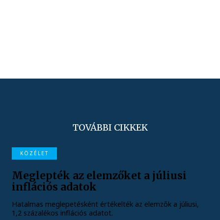
TOVÁBBI CIKKEK
KÖZÉLET
Meglepték az elemzőket a júliusi
inflációs adatok
Hatalmas meglepetésként értékelték az elemzők a júliusi,
1,2 százalékos inflációs adatot.