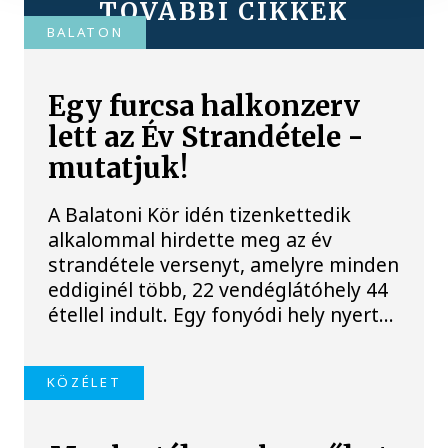
TOVÁBBI CIKKEK
BALATON
Egy furcsa halkonzerv
lett az Év Strandétele -
mutatjuk!
A Balatoni Kör idén tizenkettedik
alkalommal hirdette meg az év
strandétele versenyt, amelyre minden
eddiginél több, 22 vendéglátóhely 44
étellel indult. Egy fonyódi hely nyert...
KÖZÉLET