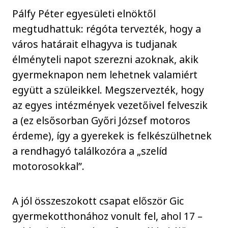
Pálfy Péter egyesületi elnöktől
megtudhattuk: régóta tervezték, hogy a
város határait elhagyva is tudjanak
élményteli napot szerezni azoknak, akik
gyermeknapon nem lehetnek valamiért
együtt a szüleikkel. Megszervezték, hogy
az egyes intézmények vezetőivel felveszik
a (ez elsősorban Győri József motoros
érdeme), így a gyerekek is felkészülhetnek
a rendhagyó találkozóra a „szelíd
motorosokkal”.
A jól összeszokott csapat először Gic
gyermekotthonához vonult fel, ahol 17 –