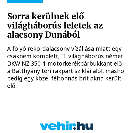
Sorra kerülnek elő
világháborús leletek az
alacsony Dunából
A folyó rekordalacsony vízállása miatt egy
csaknem komplett, II. világháborús német
DKW NZ 350-1 motorkerékpárbukkant elő
a Batthyány téri rakpart sziklái alól, máshol
pedig egy közel féltonnás brit akna került
elő.