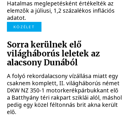
Hatalmas meglepetésként értékelték az
elemzők a júliusi, 1,2 százalékos inflációs
adatot.
KÖZÉLET
Sorra kerülnek elő
világháborús leletek az
alacsony Dunából
A folyó rekordalacsony vízállása miatt egy
csaknem komplett, II. világháborús német
DKW NZ 350-1 motorkerékpárbukkant elő
a Batthyány téri rakpart sziklái alól, máshol
pedig egy közel féltonnás brit akna került
elő.