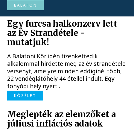
BALATON
Egy furcsa halkonzerv lett
az Év Strandétele -
mutatjuk!
A Balatoni Kör idén tizenkettedik
alkalommal hirdette meg az év strandétele
versenyt, amelyre minden eddiginél több,
22 vendéglátóhely 44 étellel indult. Egy
fonyódi hely nyert...
KÖZÉLET
Meglepték az elemzőket a
júliusi inflációs adatok