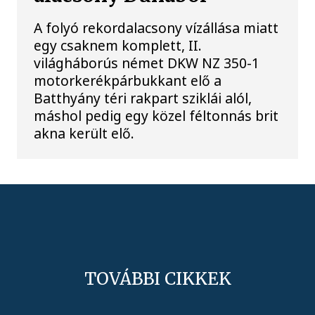
A folyó rekordalacsony vízállása miatt
egy csaknem komplett, II.
világháborús német DKW NZ 350-1
motorkerékpárbukkant elő a
Batthyány téri rakpart sziklái alól,
máshol pedig egy közel féltonnás brit
akna került elő.
TOVÁBBI CIKKEK