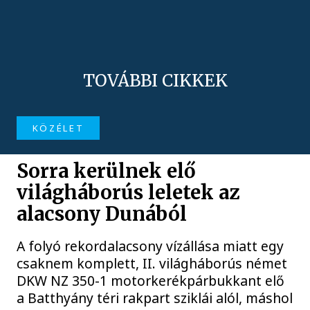
TOVÁBBI CIKKEK
KÖZÉLET
Sorra kerülnek elő
világháborús leletek az
alacsony Dunából
A folyó rekordalacsony vízállása miatt egy
csaknem komplett, II. világháborús német
DKW NZ 350-1 motorkerékpárbukkant elő
a Batthyány téri rakpart sziklái alól, máshol