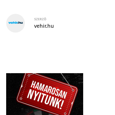
SZERZŐ
vehir.hu