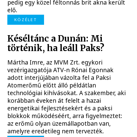
pedig egy közel féltonnás brit akna került
elő.
KÖZÉLET
Késéltánc a Dunán: Mi
történik, ha leáll Paks?
Mártha Imre, az MVM Zrt. egykori
vezérigazgatója ATV-n Rónai Egonnak
adott interjújában vázolta fel a Paksi
Atomerőmű előtt álló példátlan
technológiai kihívásokat. A szakember, aki
korábban éveken át felelt a hazai
energetikai fejlesztésekért és a paksi
blokkok működéséért, arra figyelmeztet:
az erőmű olyan üzemállapotban van,
amelyre eredetileg nem tervezték.