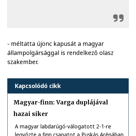
- méltatta újonc kapusát a magyar
állampolgársággal is rendelkező olasz
szakember.
Kapcsolódó cikk
Magyar-finn: Varga duplájával
hazai siker
A magyar labdarúgó-válogatott 2-1-re
legyőzte a finn csapatot a Puskás Arénában