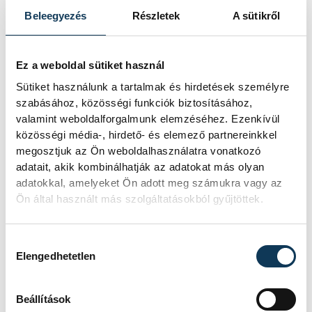
lecserélem.
Beleegyezés
Részletek
A sütikről
Ez a weboldal sütiket használ
Rossi szót ejtett még Osváth Attiláról,
Sütiket használunk a tartalmak és hirdetések személyre
akinek negyedik perces szabálytalansága
szabásához, közösségi funkciók biztosításához,
akár meccset befolyásoló hiba is lehetett
valamint weboldalforgalmunk elemzéséhez. Ezenkívül
közösségi média-, hirdető- és elemező partnereinkkel
volna, viszont szerinte utána
megosztjuk az Ön weboldalhasználatra vonatkozó
védekezésben nem hibázott többet. A 61
adatait, akik kombinálhatják az adatokat más olyan
éves tréner a szünetben egyrészt a sárga
adatokkal, amelyeket Ön adott meg számukra vagy az
Ön által használt más szolgáltatásokból gyűjtöttek.
lapja miatt cserélte le, másrészt ki akarta
próbálni Szűcs Kornélt a jobb oldali védő
posztján.
Hozzájárulás kiválasztása
Elengedhetetlen
Beállítások