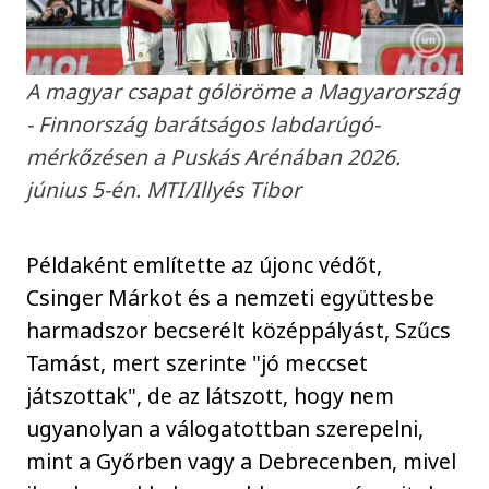
A magyar csapat gólöröme a Magyarország
- Finnország barátságos labdarúgó-
mérkőzésen a Puskás Arénában 2026.
június 5-én. MTI/Illyés Tibor
Példaként említette az újonc védőt,
Csinger Márkot és a nemzeti együttesbe
harmadszor becserélt középpályást, Szűcs
Tamást, mert szerinte "jó meccset
játszottak", de az látszott, hogy nem
ugyanolyan a válogatottban szerepelni,
mint a Győrben vagy a Debrecenben, mivel