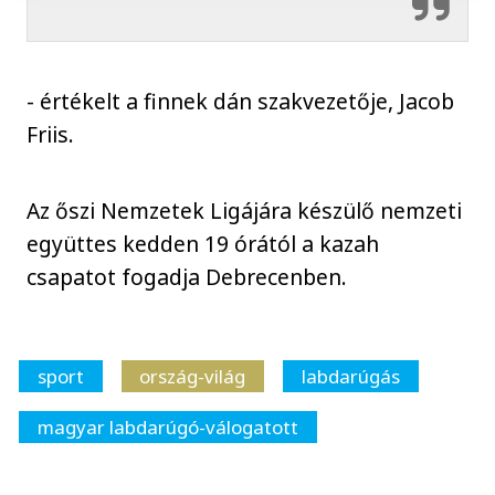
- értékelt a finnek dán szakvezetője, Jacob
Friis.
Az őszi Nemzetek Ligájára készülő nemzeti
együttes kedden 19 órától a kazah
csapatot fogadja Debrecenben.
sport
ország-világ
labdarúgás
magyar labdarúgó-válogatott