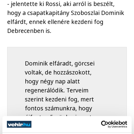
- jelentette ki Rossi, aki arról is beszélt,
hogy a csapatkapitány Szoboszlai Dominik
elfárdt, ennek ellenére kezdeni fog
Debrecenben is.
Dominik elfáradt, görcsei
voltak, de hozzászokott,
hogy négy nap alatt
regenerálódik. Terveim
szerint kezdeni fog, mert
fontos számunkra, hogy
újfent győzzünk, viszont
lehet, hogy a 60. perc körül