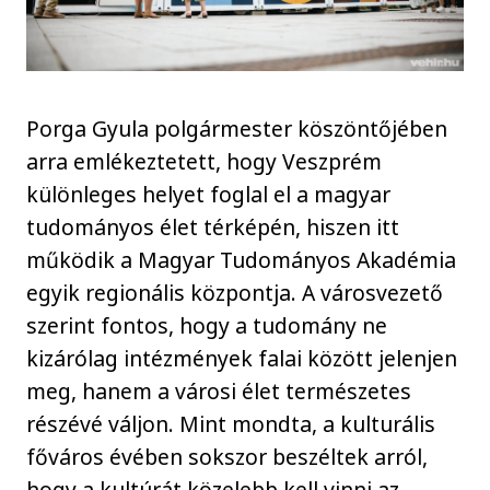
Porga Gyula polgármester köszöntőjében
arra emlékeztetett, hogy Veszprém
különleges helyet foglal el a magyar
tudományos élet térképén, hiszen itt
működik a Magyar Tudományos Akadémia
egyik regionális központja. A városvezető
szerint fontos, hogy a tudomány ne
kizárólag intézmények falai között jelenjen
meg, hanem a városi élet természetes
részévé váljon. Mint mondta, a kulturális
főváros évében sokszor beszéltek arról,
hogy a kultúrát közelebb kell vinni az