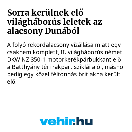
Sorra kerülnek elő
világháborús leletek az
alacsony Dunából
A folyó rekordalacsony vízállása miatt egy
csaknem komplett, II. világháborús német
DKW NZ 350-1 motorkerékpárbukkant elő
a Batthyány téri rakpart sziklái alól, máshol
pedig egy közel féltonnás brit akna került
elő.