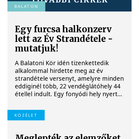
BALATON
Egy furcsa halkonzerv
lett az Év Strandétele -
mutatjuk!
A Balatoni Kör idén tizenkettedik
alkalommal hirdette meg az év
strandétele versenyt, amelyre minden
eddiginél több, 22 vendéglátóhely 44
étellel indult. Egy fonyódi hely nyert...
KÖZÉLET
Meglepték az elemzőket