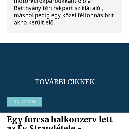
motorkerékpárbukkant elő a
Batthyány téri rakpart sziklái alól,
máshol pedig egy közel féltonnás brit
akna került elő.
TOVÁBBI CIKKEK
BALATON
Egy furcsa halkonzerv lett
az Év Strandétele -