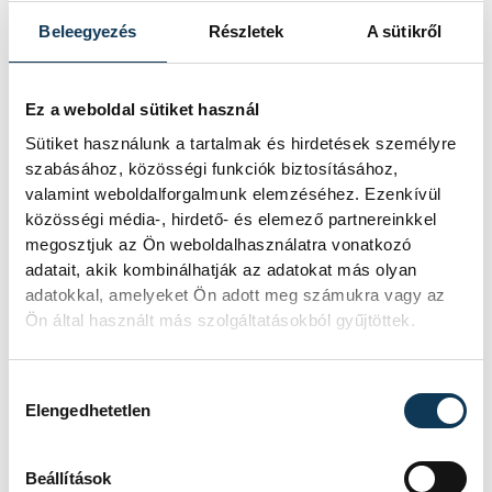
Akadémia nemrég megválasztott elnöke
Beleegyezés
Részletek
A sütikről
arról beszélt, hogy a kiállítás nem egyszerű
információs pontként működik, hanem
élményt szeretne adni a látogatóknak. A
Ez a weboldal sütiket használ
konténerekben többek között virtuális
Sütiket használunk a tartalmak és hirdetések személyre
szabásához, közösségi funkciók biztosításához,
séta vezet végig az Akadémia budapesti
valamint weboldalforgalmunk elemzéséhez. Ezenkívül
székházán, megelevenednek történelmi
közösségi média-, hirdető- és elemező partnereinkkel
dokumentumok, rövid videókban kutatók
megosztjuk az Ön weboldalhasználatra vonatkozó
adatait, akik kombinálhatják az adatokat más olyan
beszélnek hivatásukról, emellett interaktív
adatokkal, amelyeket Ön adott meg számukra vagy az
felületeken lehet böngészni a magyar
Ön által használt más szolgáltatásokból gyűjtöttek.
tudomány eredményeit. Az akadémia
elnöke kiemelte: a tudomány akkor tudja
Hozzájárulás kiválasztása
betölteni a szerepét, ha jelen van a
Elengedhetetlen
társadalomban, ezért különösen fontosak
az ilyen kezdeményezések. A veszprémi
Beállítások