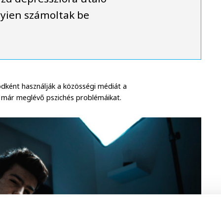
yien számoltak be
ódként használják a közösségi médiát a
 a már meglévő pszichés problémáikat.