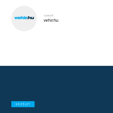
SZERZŐ
vehir.hu
KÖZÉLET