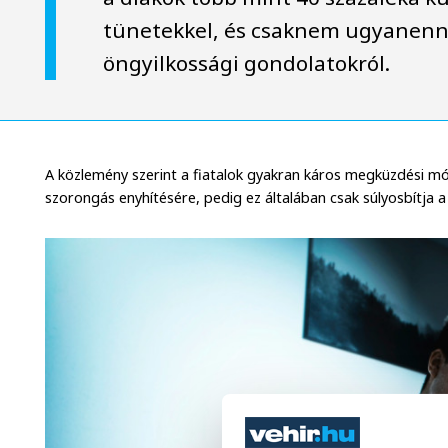
tünetekkel, és csaknem ugyanenn
öngyilkossági gondolatokról.
A közlemény szerint a fiatalok gyakran káros megküzdési m
szorongás enyhítésére, pedig ez általában csak súlyosbítja