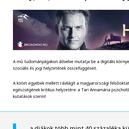
A mű tudományágakon átívelve mutatja be a digitális környez
szociális és jogi helyzetének összefüggéseit.
A kötet egyebek mellett rávilágít a magyarországi felsőokta
egészségének kritikus helyzetére: a Tari Annamária pszich
kutatások szerint
a diákok több mint 40 százaléka k