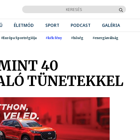
Ű
ÉLETMÓD
SPORT
PODCAST
GALÉRIA
#Európa Sportrégiója
#kék fény
#hőség
#energiaválság
MINT 40
ALÓ TÜNETEKKEL