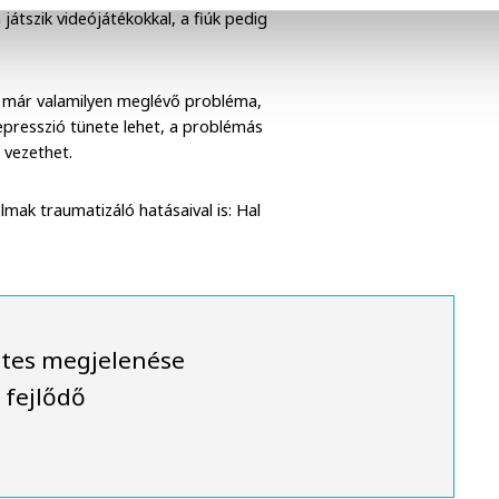
átszik videójátékokkal, a fiúk pedig
n már valamilyen meglévő probléma,
epresszió tünete lehet, a problémás
 vezethet.
mak traumatizáló hatásaival is: Hal
üttes megjelenése
 fejlődő