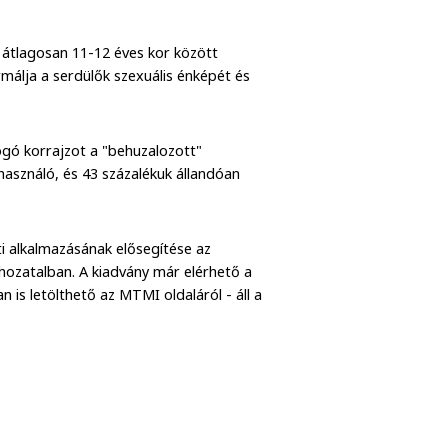
n átlagosan 11-12 éves kor között
málja a serdülők szexuális énképét és
fogó korrajzot a "behuzalozott"
használó, és 43 százalékuk állandóan
 alkalmazásának elősegítése az
hozatalban. A kiadvány már elérhető a
is letölthető az MTMI oldaláról - áll a