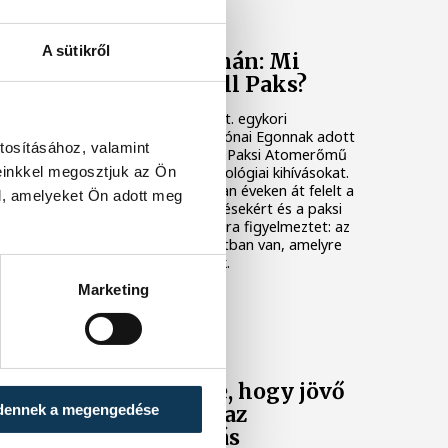
KÖZÉLET
A sütikről
Késéltánc a Dunán: Mi
történik, ha leáll Paks?
Mártha Imre, az MVM Zrt. egykori
vezérigazgatója ATV-n Rónai Egonnak adott
tosításához, valamint
interjújában vázolta fel a Paksi Atomerőmű
einkkel megosztjuk az Ön
előtt álló példátlan technológiai kihívásokat.
A szakember, aki korábban éveken át felelt a
l, amelyeket Ön adott meg
hazai energetikai fejlesztésekért és a paksi
blokkok működéséért, arra figyelmeztet: az
erőmű olyan üzemállapotban van, amelyre
eredetileg nem tervezték.
Marketing
KÖZÉLET
A Tisza-frakció
kezdeményezte, hogy jövő
dennek a megengedése
kedden legyen az
államfőválasztás