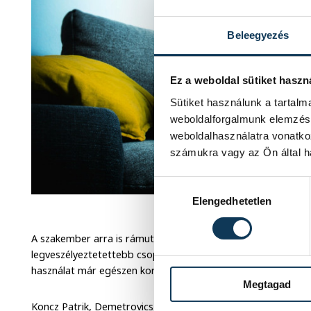
Beleegyezés
Ez a weboldal sütiket haszn
Sütiket használunk a tartal
weboldalforgalmunk elemzésé
weboldalhasználatra vonatko
számukra vagy az Ön által ha
Hozzájárulás kiválasztása
Elengedhetetlen
Illusztráció: Sven
A szakember arra is rámutatott, hogy a Z és az alfageneráció 
legveszélyeztetettebb csoportjai közé tartoznak, mivel sze
használat már egészen korai életszakaszban befolyásolja.
Megtagad
Koncz Patrik, Demetrovics Zsolt és Király Orsolya közös tanu