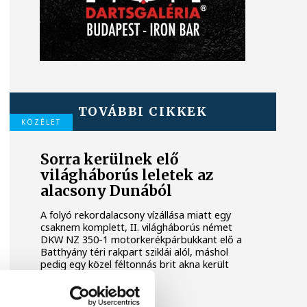
TOVÁBBI CIKKEK
KÖZÉLET
Sorra kerülnek elő
világháborús leletek az
alacsony Dunából
A folyó rekordalacsony vízállása miatt egy
csaknem komplett, II. világháborús német
DKW NZ 350-1 motorkerékpárbukkant elő a
Batthyány téri rakpart sziklái alól, máshol
pedig egy közel féltonnás brit akna került
elő.