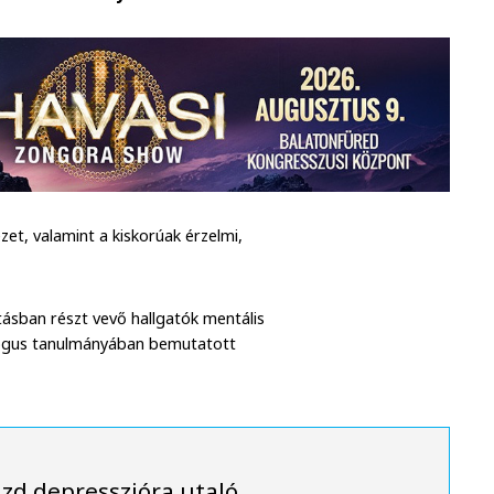
et, valamint a kiskorúak érzelmi,
tásban részt vevő hallgatók mentális
ológus tanulmányában bemutatott
üzd depresszióra utaló