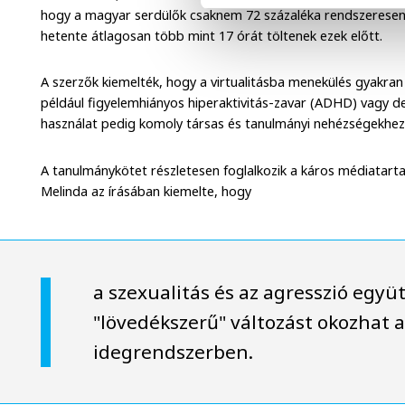
hogy a magyar serdülők csaknem 72 százaléka rendszeresen j
hetente átlagosan több mint 17 órát töltenek ezek előtt.
A szerzők kiemelték, hogy a virtualitásba menekülés gyakra
például figyelemhiányos hiperaktivitás-zavar (ADHD) vagy d
használat pedig komoly társas és tanulmányi nehézségekhez
A tanulmánykötet részletesen foglalkozik a káros médiatartal
Melinda az írásában kiemelte, hogy
a szexualitás és az agresszió egy
"lövedékszerű" változást okozhat a
idegrendszerben.