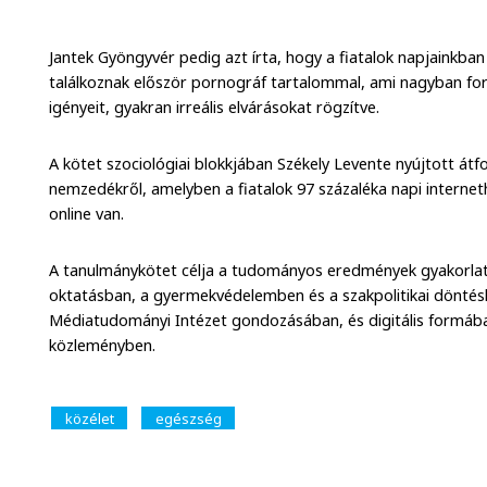
Jantek Gyöngyvér pedig azt írta, hogy a fiatalok napjainkba
találkoznak először pornográf tartalommal, ami nagyban for
igényeit, gyakran irreális elvárásokat rögzítve.
A kötet szociológiai blokkjában Székely Levente nyújtott át
nemzedékről, amelyben a fiatalok 97 százaléka napi internet
online van.
A tanulmánykötet célja a tudományos eredmények gyakorlati
oktatásban, a gyermekvédelemben és a szakpolitikai döntés
Médiatudományi Intézet gondozásában, és digitális formában 
közleményben.
közélet
egészség