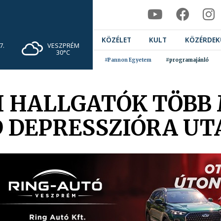
KÖZÉLET
KULT
KÖZÉRDEK
VESZPRÉM
7.
30°C
#Pannon Egyetem
#programajánló
I HALLGATÓK TÖBB 
 DEPRESSZIÓRA UT