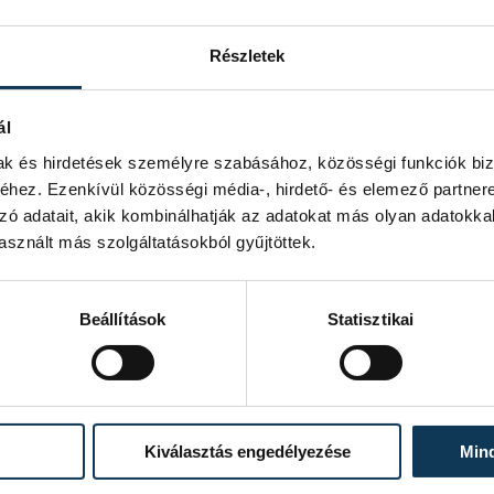
Részletek
ál
mak és hirdetések személyre szabásához, közösségi funkciók biz
hez. Ezenkívül közösségi média-, hirdető- és elemező partner
zó adatait, akik kombinálhatják az adatokat más olyan adatokka
sznált más szolgáltatásokból gyűjtöttek.
Beállítások
Statisztikai
 Kucinic on Unsplash
tagjai a digitális világ
mélyiségfejlődésüket a közösségimédia-
Kiválasztás engedélyezése
Min
lmánya egyebek mellett arra világít rá,