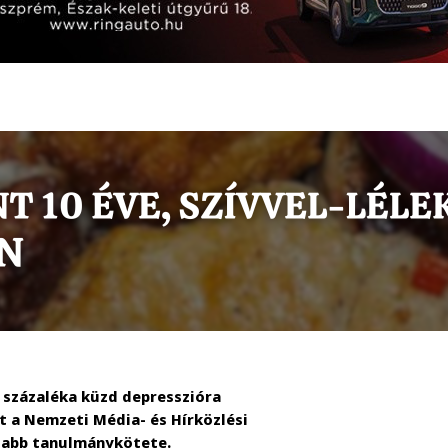
0 százaléka küzd depresszióra
t a Nemzeti Média- és Hírközlési
abb tanulmánykötete.