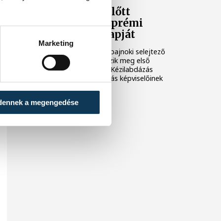
A vb-selejtező előtt
rendezik a Veszprémi
Kézilabdázás Napját
Marketing
Május 17-én, a férfi világbajnoki selejtező
visszavágója előtt rendezik meg első
alkalommal a Veszprémi Kézilabdázás
Napját a sportág legendás képviselőinek
részvételével.
dennek a megengedése