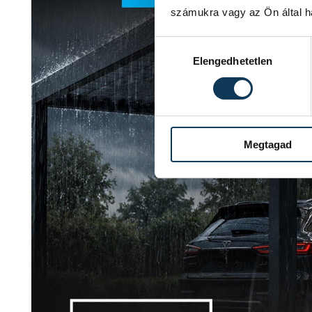
számukra vagy az Ön által ha
Hozzájárulás kiválasztása
Elengedhetetlen
Megtagad