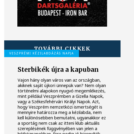
TOVÁBBI CIKKEK
VESZPRÉMI KÉZILABDÁZÁS NAPJA
Sterbikék újra a kapuban
Vajon hány olyan város van az országban,
akiknek saját újkori ünnepük van? Nem olyan
történelmi alapokon nyugvó megemlékezés,
mint például Veszprémben a Gizella Napok,
vagy a Székesfehérvári Királyi Napok. Azt,
hogy Veszprém nemzetközi ismertségét is
mennyire határozza meg a kézilabda, nem
kell különösebben bemutatni, ugyanakkor ez
a sportág nem csak az itteni klub aktuális
szereplésének függvényében van jelen a
hétköznapokban. Erre pedig jó bizonyíték