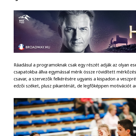
Ráadásul a programoknak csak egy részét adják az olyan e
csapatokba állva egymással mérik össze rövidített mérkőzés
csavar, a szervezők felkérésére ugyanis a kispadon a veszprém
edzői széket, plusz pikantériát, de legfőképpen motivációt a