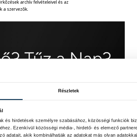
kőzések archív felvételeivel és az
 a szervezők.
Részletek
ál
mak és hirdetések személyre szabásához, közösségi funkciók biz
hez. Ezenkívül közösségi média-, hirdető- és elemező partner
zó adatait, akik kombinálhatják az adatokat más olyan adatokka