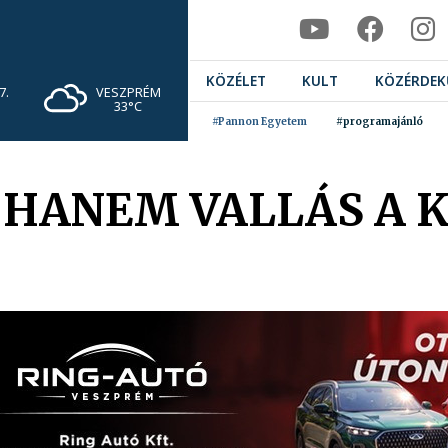
KÖZÉLET
KULT
KÖZÉRDEK
VESZPRÉM
7.
33°C
#Pannon Egyetem
#programajánló
 HANEM VALLÁS A 