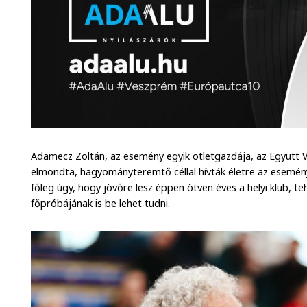
Adamecz Zoltán, az esemény egyik ötletgazdája, az Együtt 
elmondta, hagyományteremtő céllal hívták életre az esemén
főleg úgy, hogy jövőre lesz éppen ötven éves a helyi klub, t
főpróbájának is be lehet tudni.