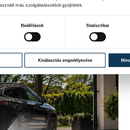
sznált más szolgáltatásokból gyűjtöttek.
Beállítások
Statisztikai
Kiválasztás engedélyezése
Min