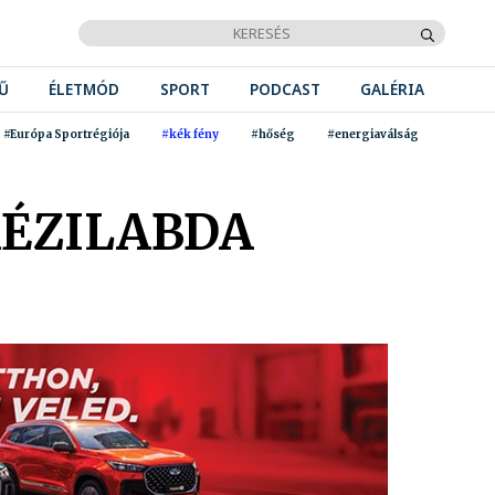
Ű
ÉLETMÓD
SPORT
PODCAST
GALÉRIA
#Európa Sportrégiója
#kék fény
#hőség
#energiaválság
KÉZILABDA