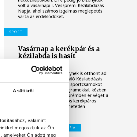
volt a vasárnapi I. Veszprémi Kézilabdázás
Napja, ahol számos izgalmas meglepetés
várta az érdeklődőket.
SPORT
Vasárnap a kerékpár és a
kézilabda is hasít
Veszprémben
Két kiemelt sporteseménynek is otthont ad
Veszprém. Az idén debütáló Kézilabdázás
Napja a Március 15. utcai sportcsarnokot
tölti meg változatos programokkal, közben
A sütikről
a délután folyamán Veszprémben ér véget a
Tour de Hongrie országos kerékpáros
verseny. Mindkettő felejthetetlen
élményeket kínál.
tosításához, valamint
einkkel megosztjuk az Ön
VESZPRÉMI KÉZILABDÁZÁS NAPJA
l, amelyeket Ön adott meg