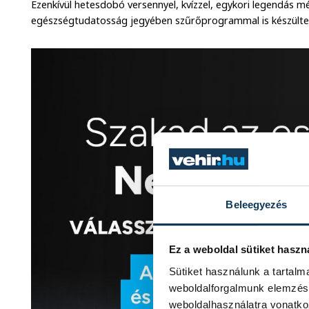
Ezenkívül hetesdobó versennyel, kvízzel, egykori legendás mér
egészségtudatosság jegyében szűrőprogrammal is készültek
Beleegyezés
Ez a weboldal sütiket haszn
Sütiket használunk a tartal
weboldalforgalmunk elemzésé
weboldalhasználatra vonatko