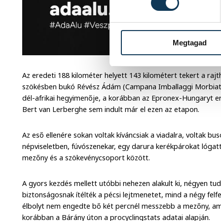
Megtagad
Az eredeti 188 kilométer helyett 143 kilométert tekert a raj
szökésben bukó Révész Ádám (Campana Imballaggi Morbiato
dél-afrikai hegyimenője, a korábban az Epronex-Hungaryt er
Bert van Lerberghe sem indult már el ezen az etapon.
Az eső ellenére sokan voltak kíváncsiak a viadalra, voltak b
népviseletben, fúvószenekar, egy darura kerékpárokat lógattak
mezőny és a szökevénycsoport között.
A gyors kezdés mellett utóbbi nehezen alakult ki, négyen tud
biztonságosnak ítélték a pécsi lejtmenetet, mind a négy felfe
élbolyt nem engedte bő két percnél messzebb a mezőny, am
korábban a Bárány úton a procyclingstats adatai alapján.