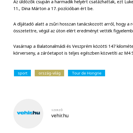
Az üldözők csupán a harmadik helyért csatázhattak, ezt Luke
11., Dina Márton a 17. pozícióban ért be.
A díjátadó alatt a zsűri hosszan tanácskozott arról, hogy a r
összetettre, végül az úton elért eredményt vették figyelembe
Vasárnap a Balatonalmádi és Veszprém közötti 147 kilométe
körverseny, a záróetapot is teljes egészben közvetíti az M4 
sport
ország-világ
Tour de Hongrie
SZERZŐ
vehir.hu