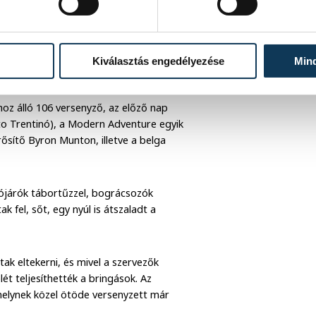
Kiválasztás engedélyezése
Min
thoz álló 106 versenyző, az előző nap
 Trentinó), a Modern Adventure egyik
ősítő Byron Munton, illetve a belga
usójárók tábortűzzel, bográcsozók
 fel, sőt, egy nyúl is átszaladt a
tak eltekerni, és mivel a szervezők
lét teljesíthették a bringások. Az
elynek közel ötöde versenyzett már