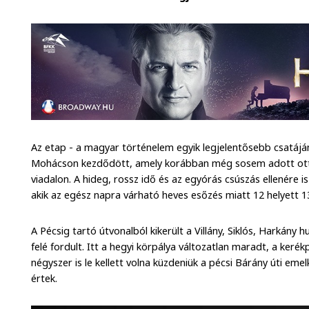
Az etap - a magyar történelem egyik legjelentősebb csatájá
Mohácson kezdődött, amely korábban még sosem adott otth
viadalon. A hideg, rossz idő és az egyórás csúszás ellenére i
akik az egész napra várható heves esőzés miatt 12 helyett 1
A Pécsig tartó útvonalból kikerült a Villány, Siklós, Harkány 
felé fordult. Itt a hegyi körpálya változatlan maradt, a keré
négyszer is le kellett volna küzdeniük a pécsi Bárány úti emel
értek.