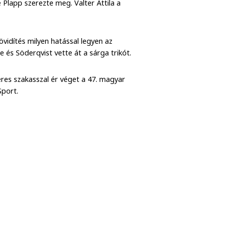
 Plapp szerezte meg. Valter Attila a
övidítés milyen hatással legyen az
 és Söderqvist vette át a sárga trikót.
res szakasszal ér véget a 47. magyar
Sport.