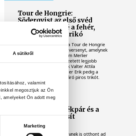
Tour de Hongrie:
Söderqvist az első svéd
győztes, Valteré a fehér,
Fetteré a piros trikó
Jakob Söderqvist nyerte a Tour de Hongrie
országúti kerékpáros körversenyt, amelynek
A sütikről
vasárnapi záróetapján Tim Merlier
diadalmaskodott. Az összetett legjobb
magyarjaként a kilencedik Valter Attila
érdemelte ki a fehér, Fetter Erik pedig a
legjobb hegyi menőnek járó piros trikót.
tosításához, valamint
einkkel megosztjuk az Ön
SPORT
l, amelyeket Ön adott meg
Vasárnap a kerékpár és a
kézilabda is hasít
Veszprémben
Marketing
Két kiemelt sporteseménynek is otthont ad