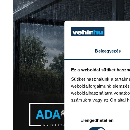
Beleegyezés
Ez a weboldal sütiket haszn
Sütiket használunk a tartal
weboldalforgalmunk elemzésé
weboldalhasználatra vonatko
számukra vagy az Ön által ha
Hozzájárulás kiválasztása
Elengedhetetlen