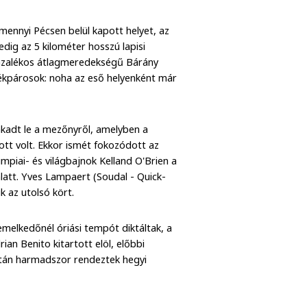
amennyi Pécsen belül kapott helyet, az
dig az 5 kilométer hosszú lapisi
zázalékos átlagmeredekségű Bárány
rékpárosok: noha az eső helyenként már
akadt le a mezőnyről, amelyben a
 ott volt. Ekkor ismét fokozódott az
impiai- és világbajnok Kelland O'Brien a
alatt. Yves Lampaert (Soudal - Quick-
k az utolsó kört.
emelkedőnél óriási tempót diktáltak, a
an Benito kitartott elöl, előbbi
 után harmadszor rendeztek hegyi