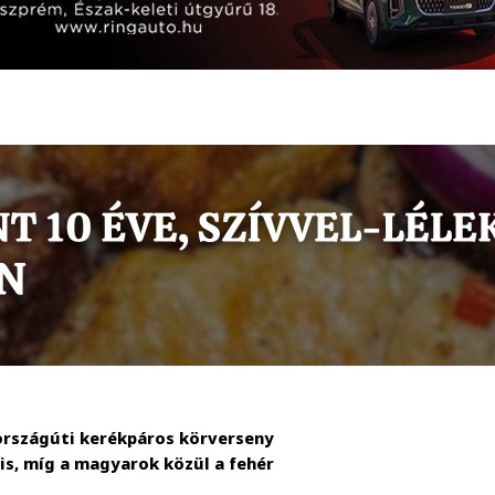
országúti kerékpáros körverseny
 is, míg a magyarok közül a fehér