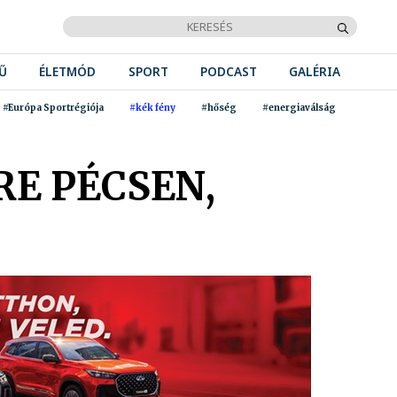
Ű
ÉLETMÓD
SPORT
PODCAST
GALÉRIA
#Európa Sportrégiója
#kék fény
#hőség
#energiaválság
RE PÉCSEN,