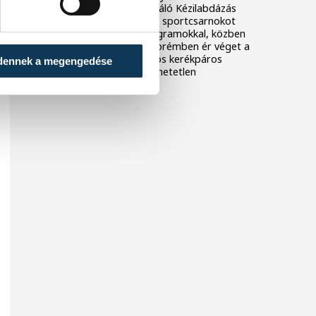
Veszprém. Az idén debütáló Kézilabdázás
Napja a Március 15. utcai sportcsarnokot
tölti meg változatos programokkal, közben
a délután folyamán Veszprémben ér véget a
Tour de Hongrie országos kerékpáros
dennek a megengedése
verseny. Mindkettő felejthetetlen
élményeket kínál.