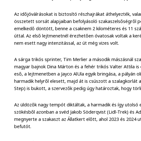
Az időjóváírásokat is biztosító részhajrákat áthelyezték, val
összetett sorsát alapjaiban befolyásoló szakaszelsőségről pe
emelkedő döntött, benne a csaknem 2 kilométeres és 11 s
úttal. Az első lejtmenetnél érezhetően óvatosak voltak a ke
nem esett nagy intenzitással, az út még vizes volt.
A sárga trikós sprinter, Tim Merlier a második mászásnál sz
magyar bajnok Dina Márton és a fehér trikós Valter Attila is
eső, a lejtmenetben a Jayco AlUla egyik bringása, a pályán ol
harmadik helyről elesett, majd át is csúszott a szalagkorlát 
Step) is bukott, a szervezők pedig úgy határoztak, hogy törli
Az üldözők nagy tempót diktáltak, a harmadik és így utolsó 
szökésből azonban a svéd Jakob Söderqvist (Lidl-Trek) és Adri
megnyerte a szakaszt az Állatkert előtt, ahol 2023 és 2024
befutót.