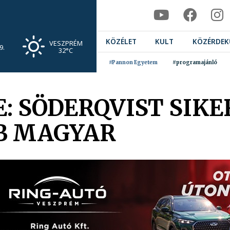
KÖZÉLET
KULT
KÖZÉRDEK
VESZPRÉM
9.
32°C
#Pannon Egyetem
#programajánló
: SÖDERQVIST SIKE
BB MAGYAR