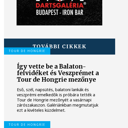
TOVÁBBI CIKKEK
TOUR DE HONGRIE
Így vette be a Balaton-
felvidéket és Veszprémet a
Tour de Hongrie mezőnye
Eső, szél, napsütés, balatoni lankák és
veszprémi emelkedők is próbára tették a
Tour de Hongrie mezőnyét a vasárnapi
zárószakaszon. Galériánkban megmutatjuk
ezt a kivételes küzdelmet.
TOUR DE HONGRIE