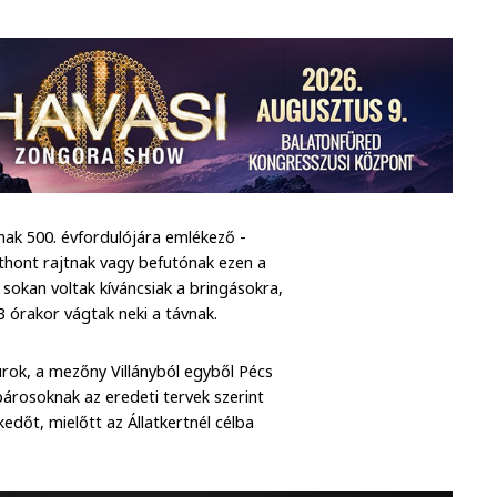
nak 500. évfordulójára emlékező -
ont rajtnak vagy befutónak ezen a
s sokan voltak kíváncsiak a bringásokra,
3 órakor vágtak neki a távnak.
hurok, a mezőny Villányból egyből Pécs
kpárosoknak az eredeti tervek szerint
kedőt, mielőtt az Állatkertnél célba