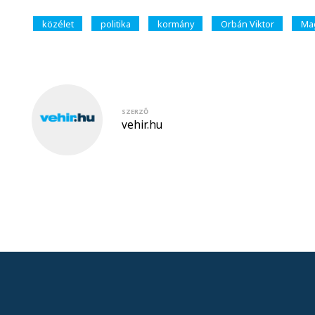
közélet
politika
kormány
Orbán Viktor
Mag
SZERZŐ
vehir.hu