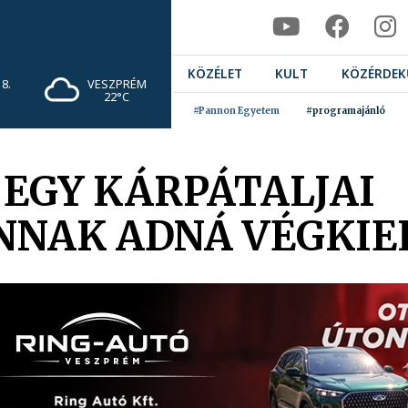
KÖZÉLET
KULT
KÖZÉRDEK
8.
VESZPRÉM
22°C
#Pannon Egyetem
#programajánló
 EGY KÁRPÁTALJAI
NAK ADNÁ VÉGKIE