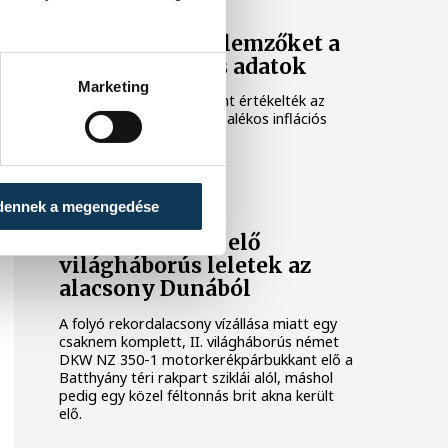
Meglepték az elemzőket a
júliusi inflációs adatok
Marketing
Hatalmas meglepetésként értékelték az
elemzők a júliusi, 1,2 százalékos inflációs
adatot.
KÖZÉLET
dennek a megengedése
Sorra kerülnek elő
világháborús leletek az
alacsony Dunából
A folyó rekordalacsony vízállása miatt egy
csaknem komplett, II. világháborús német
DKW NZ 350-1 motorkerékpárbukkant elő a
Batthyány téri rakpart sziklái alól, máshol
pedig egy közel féltonnás brit akna került
elő.