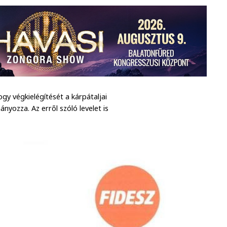
gy végkielégítését a kárpátaljai
ozza. Az erről szóló levelet is