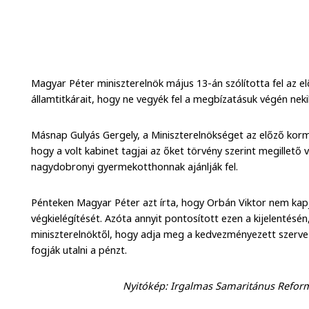
Magyar Péter miniszterelnök május 13-án szólította fel az e
államtitkárait, hogy ne vegyék fel a megbízatásuk végén nekik
Másnap Gulyás Gergely, a Miniszterelnökséget az előző korm
hogy a volt kabinet tagjai az őket törvény szerint megillető v
nagydobronyi gyermekotthonnak ajánlják fel.
Pénteken Magyar Péter azt írta, hogy Orbán Viktor nem kapj
végkielégítését. Azóta annyit pontosított ezen a kijelentésén
miniszterelnöktől, hogy adja meg a kedvezményezett szerve
fogják utalni a pénzt.
Nyitókép: Irgalmas Samaritánus Refo