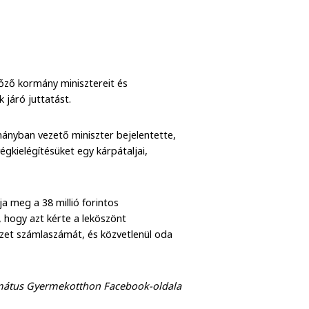
lőző kormány minisztereit és
 járó juttatást.
ányban vezető miniszter bejelentette,
égkielégítésüket egy kárpátaljai,
a meg a 38 millió forintos
, hogy azt kérte a leköszönt
zet számlaszámát, és közvetlenül oda
rmátus Gyermekotthon Facebook-oldala