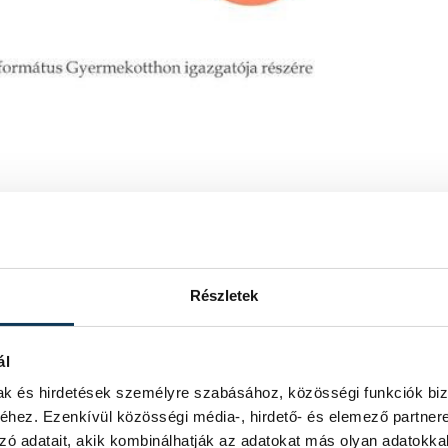
Részletek
ál
mak és hirdetések személyre szabásához, közösségi funkciók biz
hez. Ezenkívül közösségi média-, hirdető- és elemező partner
zó adatait, akik kombinálhatják az adatokat más olyan adatokka