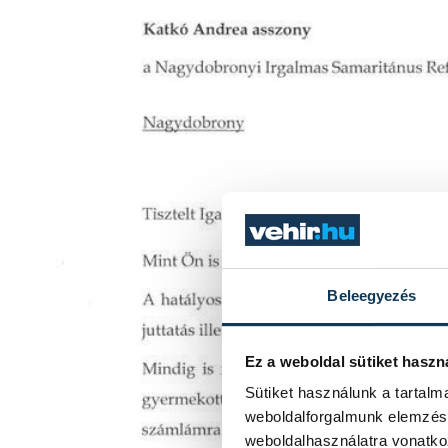
Beleegyezés
Ez a weboldal sütiket haszn
Sütiket használunk a tartal
weboldalforgalmunk elemzésé
weboldalhasználatra vonatko