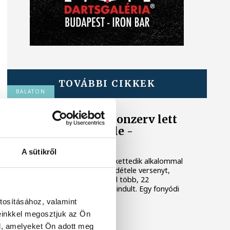
TOVÁBBI CIKKEK
BALATON
Egy furcsa halkonzerv lett
az Év Strandétele -
mutatjuk!
A sütikről
A Balatoni Kör idén tizenkettedik alkalommal
hirdette meg az év strandétele versenyt,
amelyre minden eddiginél több, 22
vendéglátóhely 44 étellel indult. Egy fonyódi
hely nyert...
tosításához, valamint
einkkel megosztjuk az Ön
KÖZÉLET
l, amelyeket Ön adott meg