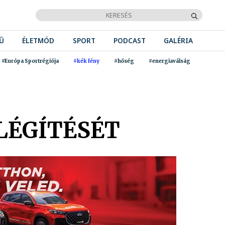
Ű
ÉLETMÓD
SPORT
PODCAST
GALÉRIA
#Európa Sportrégiója
#kék fény
#hőség
#energiaválság
LÉGÍTÉSÉT