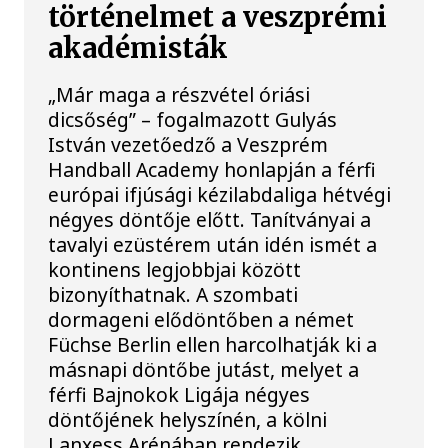
történelmet a veszprémi
akadémisták
„Már maga a részvétel óriási
dicsőség” – fogalmazott Gulyás
István vezetőedző a Veszprém
Handball Academy honlapján a férfi
európai ifjúsági kézilabdaliga hétvégi
négyes döntője előtt. Tanítványai a
tavalyi ezüstérem után idén ismét a
kontinens legjobbjai között
bizonyíthatnak. A szombati
dormageni elődöntőben a német
Füchse Berlin ellen harcolhatják ki a
másnapi döntőbe jutást, melyet a
férfi Bajnokok Ligája négyes
döntőjének helyszínén, a kölni
Lanxess Arénában rendezik.