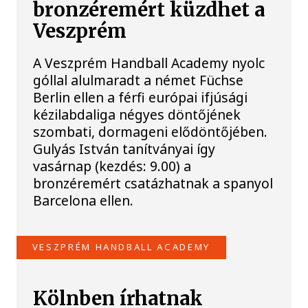
bronzéremért küzdhet a
Veszprém
A Veszprém Handball Academy nyolc
góllal alulmaradt a német Füchse
Berlin ellen a férfi európai ifjúsági
kézilabdaliga négyes döntőjének
szombati, dormageni elődöntőjében.
Gulyás István tanítványai így
vasárnap (kezdés: 9.00) a
bronzéremért csatázhatnak a spanyol
Barcelona ellen.
VESZPRÉM HANDBALL ACADEMY
Kölnben írhatnak