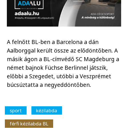
A felnőtt BL-ben a Barcelona a dán
Aalborggal került össze az elődöntőben. A
másik ágon a BL-címvédő SC Magdeburg a
német bajnok Füchse Berlinnel játszik,
előbbi a Szegedet, utóbbi a Veszprémet
búcsúztatta a negyeddöntőben.
sport
kézilabda
férfi kézilabda BL