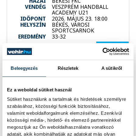
HAZAI
BÉKÉSI FKC
VENDÉG
VESZPRÉM HANDBALL
ACADEMY U21
IDŐPONT
2026. MÁJUS 23. 18:00
HELYSZÍN
BÉKÉS, VÁROSI
SPORTCSARNOK
EREDMÉNY
33-32
RÉSZLETEK
Beleegyezés
Részletek
A sütikről
SOROZAT
FÉRFI KÉZILABDA NB I/B
2025/26
Ez a weboldal sütiket használ
HAZAI
VESZPRÉM HANDBALL
ACADEMY U21
Sütiket használunk a tartalmak és hirdetések személyre
VENDÉG
FERENCVÁROSI TC U21
szabásához, közösségi funkciók biztosításához,
IDŐPONT
2026. MÁJUS 30. 17:00
valamint weboldalforgalmunk elemzéséhez. Ezenkívül
HELYSZÍN
ONE VESZPRÉM ARÉNA
közösségi média-, hirdető- és elemező partnereinkkel
EREDMÉNY
37-31
megosztjuk az Ön weboldalhasználatra vonatkozó
RÉSZLETEK
adatait, akik kombinálhatják az adatokat más olyan