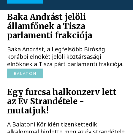
Baka Andrást jelöli
államfőnek a Tisza
parlamenti frakciója
Baka Andrást, a Legfelsőbb Bíróság
korábbi elnökét jelöli köztársasági
elnöknek a Tisza párt parlamenti frakciója.
BALATON
Egy furcsa halkonzerv lett
az Év Strandétele -
mutatjuk!
A Balatoni Kör idén tizenkettedik
alkalommal hirdette meg az év strandétele