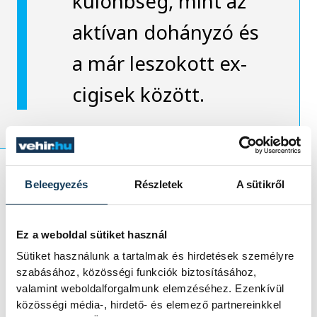
különbség, mint az
aktívan dohányzó és
a már leszokott ex-
cigisek között.
Beleegyezés
Részletek
A sütikről
Mindezeket az eredményeket három és
félezer ember bevonásával, vértesztekkel
Ez a weboldal sütiket használ
és kérdőíves felméréssel állapították meg
Sütiket használunk a tartalmak és hirdetések személyre
az Egyesült Királyságban.
szabásához, közösségi funkciók biztosításához,
valamint weboldalforgalmunk elemzéséhez. Ezenkívül
közösségi média-, hirdető- és elemező partnereinkkel
A cikk azzal a megállapítással zárul, a