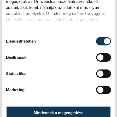
megosztjuk az Ön weboldalhasználatra vonatkozó
művészetek, múzeumok, könyvtárak
adatait, akik kombinálhatják az adatokat más olyan
segítenek hosszabb ideig megőrizni a
adatokkal, amelyeket Ön adott meg számukra vagy az
Ön által használt más szolgáltatásokból gyűjtöttek.
jóllétünket, ezért is fontos, hogy
mindenkinek lehetősége legyen könnyen
és megfizethető áron hozzáréfni a
Hozzájárulás kiválasztása
Elengedhetetlen
kultúrához.
Beállítások
kultúra
egészség
életmód
Statisztikai
Marketing
SZERZŐ
Schöngrundtner
Mindennek a megengedése
Tamás