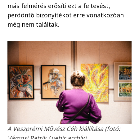
más felmérés erősíti ezt a feltevést,
perdöntő bizonyítékot erre vonatkozóan
még nem találtak.
A Veszprémi Művész Céh kiállítása (fotó:
Vámosi Patrik / vehir archív)