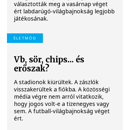
választották meg a vasárnap véget
ért labdarúgó-világbajnokság legjobb
játékosának.
ÉLETMÓD
Vb, sör, chips... és
erőszak?
A stadionok kiürültek. A zászlók
visszakerültek a fiókba. A közösségi
média végre nem arról vitatkozik,
hogy jogos volt-e a tizenegyes vagy
sem. A futball-világbajnokság véget
ért.