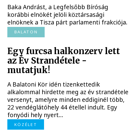
Baka Andrást, a Legfelsőbb Bíróság
korábbi elnökét jelöli köztársasági
elnöknek a Tisza párt parlamenti frakciója.
BALATON
Egy furcsa halkonzerv lett
az Év Strandétele -
mutatjuk!
A Balatoni Kör idén tizenkettedik
alkalommal hirdette meg az év strandétele
versenyt, amelyre minden eddiginél több,
22 vendéglátóhely 44 étellel indult. Egy
fonyódi hely nyert...
KÖZÉLET