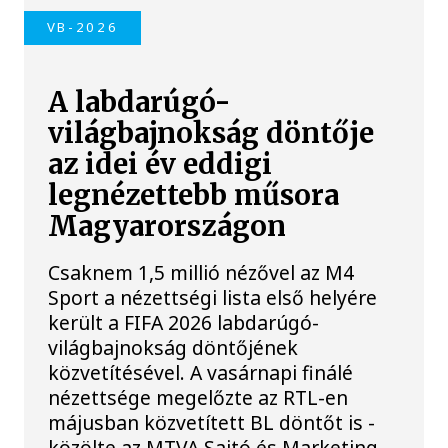
VB-2026
A labdarúgó-
világbajnokság döntője
az idei év eddigi
legnézettebb műsora
Magyarországon
Csaknem 1,5 millió nézővel az M4
Sport a nézettségi lista első helyére
került a FIFA 2026 labdarúgó-
világbajnokság döntőjének
közvetítésével. A vasárnapi finálé
nézettsége megelőzte az RTL-en
májusban közvetített BL döntőt is -
közölte az MTVA Sajtó és Marketing