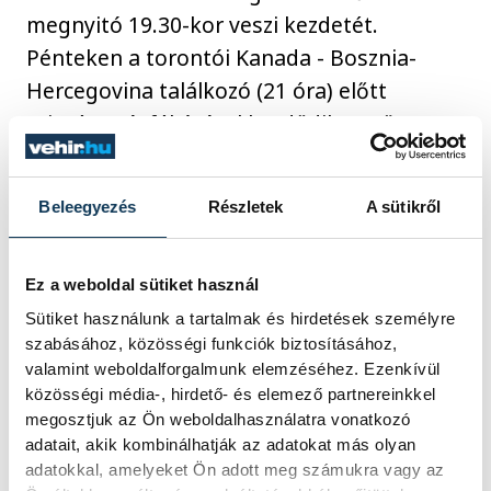
megnyitó 19.30-kor veszi kezdetét.
Pénteken a torontói Kanada - Bosznia-
Hercegovina találkozó (21 óra) előtt
szintén másfél órával kezdődik a műsor,
ahogy a magyar idő szerint szombat hajnal
3 órakor startoló Egyesült Államok-
Beleegyezés
Részletek
A sütikről
Paraguay összecsapást megelőzően is.
Mindhárom megnyitóban közös, hogy
nemzetközi hírű előadók lépnek fel:
Ez a weboldal sütiket használ
Mexikóban mások mellett Danny Ocean,
Sütiket használunk a tartalmak és hirdetések személyre
szabásához, közösségi funkciók biztosításához,
Torontóban Alanis Morissette és Michael
valamint weboldalforgalmunk elemzéséhez. Ezenkívül
Bublé, míg Los Angelesben Katy Perry.
közösségi média-, hirdető- és elemező partnereinkkel
megosztjuk az Ön weboldalhasználatra vonatkozó
adatait, akik kombinálhatják az adatokat más olyan
adatokkal, amelyeket Ön adott meg számukra vagy az
sport
ország-világ
labdarúgás