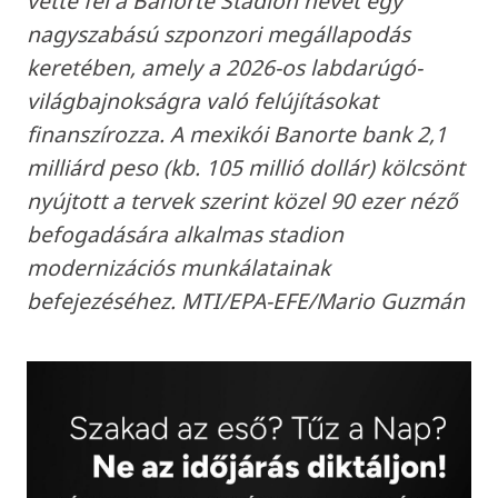
vette fel a Banorte Stadion nevet egy
nagyszabású szponzori megállapodás
keretében, amely a 2026-os labdarúgó-
világbajnokságra való felújításokat
finanszírozza. A mexikói Banorte bank 2,1
milliárd peso (kb. 105 millió dollár) kölcsönt
nyújtott a tervek szerint közel 90 ezer néző
befogadására alkalmas stadion
modernizációs munkálatainak
befejezéséhez. MTI/EPA-EFE/Mario Guzmán