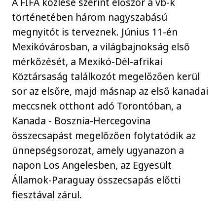
A FIFA közlése szerint először a vb-k
történetében három nagyszabású
megnyitót is terveznek. Június 11-én
Mexikóvárosban, a világbajnokság első
mérkőzését, a Mexikó-Dél-afrikai
Köztársaság találkozót megelőzően kerül
sor az elsőre, majd másnap az első kanadai
meccsnek otthont adó Torontóban, a
Kanada - Bosznia-Hercegovina
összecsapást megelőzően folytatódik az
ünnepségsorozat, amely ugyanazon a
napon Los Angelesben, az Egyesült
Államok-Paraguay összecsapás előtti
fiesztával zárul.