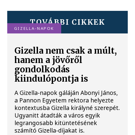
TOVÁBBI CIKKEK
GIZELLA-NAPOK
Gizella nem csak a múlt,
hanem a jövőről
gondolkodás
kiindulópontja is
A Gizella-napok gáláján Abonyi János,
a Pannon Egyetem rektora helyezte
kontextusba Gizella királyné szerepét.
Ugyanitt átadták a város egyik
legrangosabb kitüntetésének
számító Gizella-díjakat is.