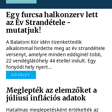
Egy furcsa halkonzerv lett
az Év Strandétele -
mutatjuk!
A Balatoni Kör idén tizenkettedik
alkalommal hirdette meg az év strandétele
versenyt, amelyre minden eddiginél több,
22 vendéglátóhely 44 étellel indult. Egy
fonyódi hely nyert...
KÖZÉLET
Meglepték az elemzőket a
júliusi inflációs adatok
Hatalmas meglepetésként értékelték az