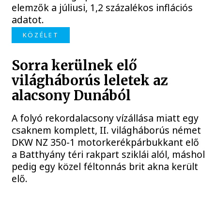
elemzők a júliusi, 1,2 százalékos inflációs
adatot.
KÖZÉLET
Sorra kerülnek elő
világháborús leletek az
alacsony Dunából
A folyó rekordalacsony vízállása miatt egy
csaknem komplett, II. világháborús német
DKW NZ 350-1 motorkerékpárbukkant elő
a Batthyány téri rakpart sziklái alól, máshol
pedig egy közel féltonnás brit akna került
elő.