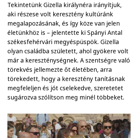
Tekintetünk Gizella királynéra irányítjuk,
aki részese volt keresztény kultúránk
megalapozásának, és így köze van jelen
életünkhöz is – jelentette ki Spányi Antal
székesfehérvári megyéspüspök. Gizella
olyan családba született, ahol gyökere volt
már a kereszténységnek. A szentségre való
törekvés jellemezte őt életében, arra
törekedett, hogy a keresztény tanításnak
megfeleljen és jót cselekedve, szeretetet
sugározva szólítson meg minél többeket.