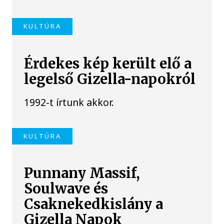
KULTÚRA
Érdekes kép került elő a
legelső Gizella-napokról
1992-t írtunk akkor.
KULTÚRA
Punnany Massif,
Soulwave és
Csaknekedkislány a
Gizella Napok