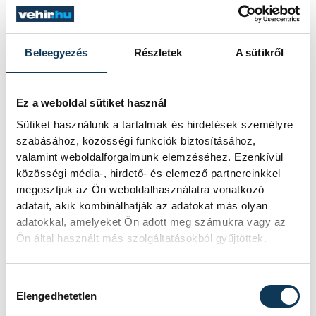
abban, hogy a keresztény élet valósággá
váljon bennünk – intett a püspök. Mint
mondta, felelősségünk van az egyházzal, a
Beleegyezés
Részletek
A sütikről
magyar nemzet egészével szemben.
Rajtunk múlik, hogy kovászaivá válunk-e a
Ez a weboldal sütiket használ
társadalomnak, hogy lesz-e keresztény
Sütiket használunk a tartalmak és hirdetések személyre
jövő.
szabásához, közösségi funkciók biztosításához,
valamint weboldalforgalmunk elemzéséhez. Ezenkívül
közösségi média-, hirdető- és elemező partnereinkkel
megosztjuk az Ön weboldalhasználatra vonatkozó
közélet
vallás
Gizella-napok
adatait, akik kombinálhatják az adatokat más olyan
adatokkal, amelyeket Ön adott meg számukra vagy az
kereszténység
katolikus
Ön által használt más szolgáltatásokból gyűjtöttek.
Spányi Antal
Hozzájárulás kiválasztása
Elengedhetetlen