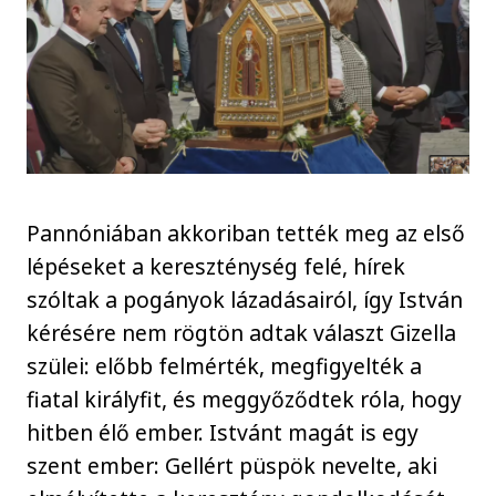
Pannóniában akkoriban tették meg az első
lépéseket a kereszténység felé, hírek
szóltak a pogányok lázadásairól, így István
kérésére nem rögtön adtak választ Gizella
szülei: előbb felmérték, megfigyelték a
fiatal királyfit, és meggyőződtek róla, hogy
hitben élő ember. Istvánt magát is egy
szent ember: Gellért püspök nevelte, aki