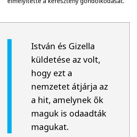
elmélyítette a keresztény gondolkodását.
István és Gizella
küldetése az volt,
hogy ezt a
nemzetet átjárja az
a hit, amelynek ők
maguk is odaadták
magukat.