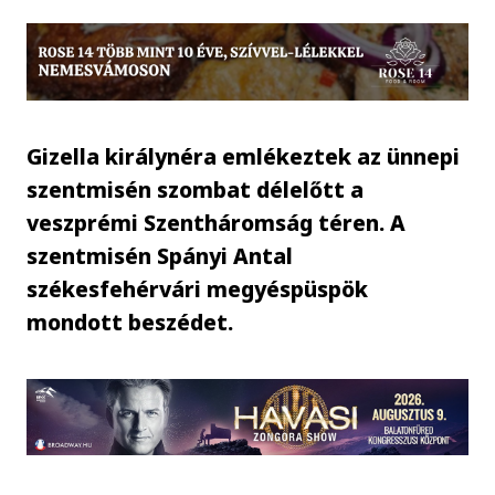
Gizella királynéra emlékeztek az ünnepi
szentmisén szombat délelőtt a
veszprémi Szentháromság téren. A
szentmisén Spányi Antal
székesfehérvári megyéspüspök
mondott beszédet.