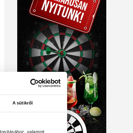
A sütikről
tosításához, valamint