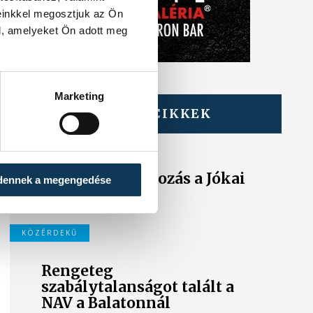
einkkel megosztjuk az Ön
l, amelyeket Ön adott meg
Marketing
TOVÁBBI CIKKEK
KÖZÉRDEKŰ
Ideiglenes
forgalomkorlátozás a Jókai
dennek a megengedése
utcában
KÖZÉRDEKŰ
Rengeteg
szabálytalanságot talált a
NAV a Balatonnál