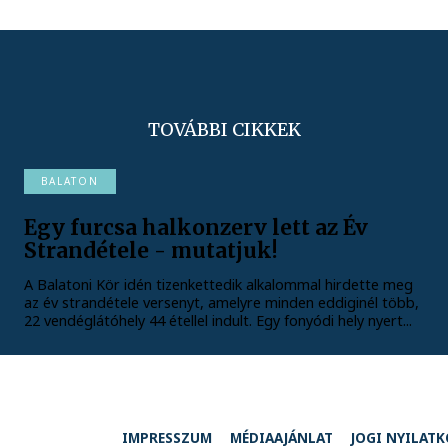
TOVÁBBI CIKKEK
BALATON
Egy furcsa halkonzerv lett az Év
Strandétele - mutatjuk!
A Balatoni Kör idén tizenkettedik alkalommal hirdette meg
az év strandétele versenyt, amelyre minden eddiginél több,
22 vendéglátóhely 44 étellel indult. Egy fonyódi hely nyert...
IMPRESSZUM
MÉDIAAJÁNLAT
JOGI NYILAT