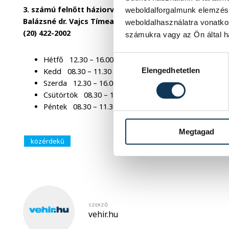
3. számú felnőtt háziorvosi körzet:
weboldalforgalmunk elemzésé
Balázsné dr. Vajcs Tímea
weboldalhasználatra vonatko
(20) 422-2002
számukra vagy az Ön által ha
Hozzájárulás kiválasztása
Hétfő 12.30 – 16.00
Elengedhetetlen
Kedd 08.30 – 11.30
Szerda 12.30 – 16.00
Csütörtök 08.30 – 11.30
Péntek 08.30 – 11.30
Megtagad
közérdekű
SZERZŐ
vehir.hu