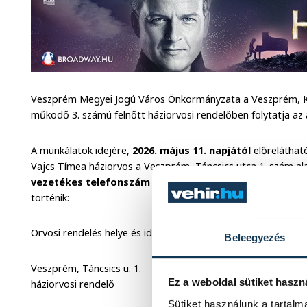
Veszprém Megyei Jogú Város Önkormányzata a Veszprém, Kisk
működő 3. számú felnőtt háziorvosi rendelőben folytatja az
A munkálatok idejére,
2026. május 11. napjától
előreláthat
Vajcs Tímea háziorvos a Veszprém, Táncsics utca 1. szám ala
vezetékes telefonszám átmenetileg nem lesz elérhető
történik:
Orvosi rendelés helye és ideje:
Beleegyezés
Veszprém, Táncsics u. 1.
Ez a weboldal sütiket haszn
háziorvosi rendelő
Sütiket használunk a tartal