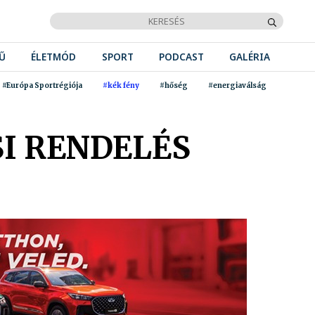
Ű
ÉLETMÓD
SPORT
PODCAST
GALÉRIA
#Európa Sportrégiója
#kék fény
#hőség
#energiaválság
I RENDELÉS