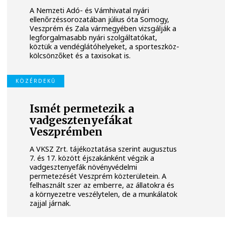
A Nemzeti Adó- és Vámhivatal nyári
ellenőrzéssorozatában július óta Somogy,
Veszprém és Zala vármegyében vizsgálják a
legforgalmasabb nyári szolgáltatókat,
köztük a vendéglátóhelyeket, a sporteszköz-
kölcsönzőket és a taxisokat is.
KÖZÉRDEKŰ
Ismét permetezik a
vadgesztenyefákat
Veszprémben
A VKSZ Zrt. tájékoztatása szerint augusztus
7. és 17. között éjszakánként végzik a
vadgesztenyefák növényvédelmi
permetezését Veszprém közterületein. A
felhasznált szer az emberre, az állatokra és
a környezetre veszélytelen, de a munkálatok
zajjal járnak.