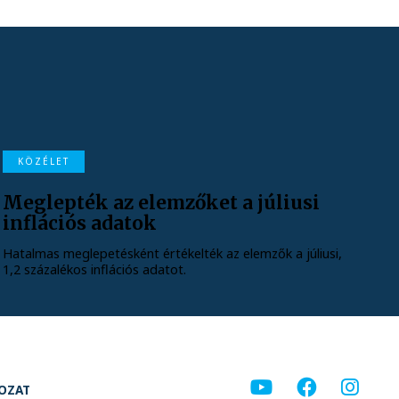
KÖZÉLET
Meglepték az elemzőket a júliusi
inflációs adatok
Hatalmas meglepetésként értékelték az elemzők a júliusi,
1,2 százalékos inflációs adatot.
KOZAT