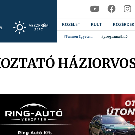
KÖZÉLET
KULT
KÖZÉRDEK
VESZPRÉM
8.
31°C
#Pannon Egyetem
#programajánló
KOZTATÓ HÁZIORVOS