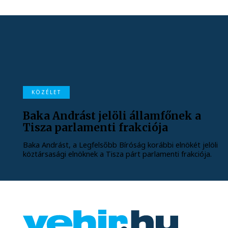
KÖZÉLET
Baka Andrást jelöli államfőnek a
Tisza parlamenti frakciója
Baka Andrást, a Legfelsőbb Bíróság korábbi elnökét jelöli
köztársasági elnöknek a Tisza párt parlamenti frakciója.