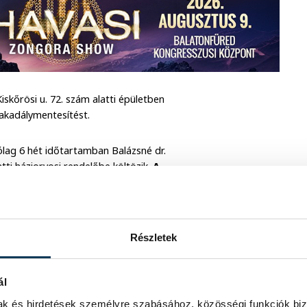
őrösi u. 72. szám alatti épületben
 akadálymentesítést.
ólag 6 hét időtartamban Balázsné dr.
tti háziorvosi rendelőbe költözik.
A
.
A rendelés az alábbiak szerint
Részletek
ál
mak és hirdetések személyre szabásához, közösségi funkciók biz