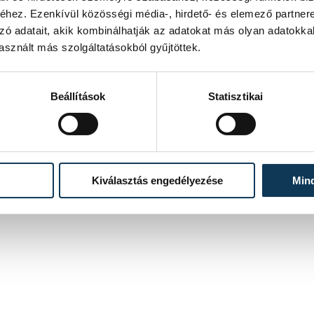
hez. Ezenkívül közösségi média-, hirdető- és elemező partner
zó adatait, akik kombinálhatják az adatokat más olyan adatokka
sznált más szolgáltatásokból gyűjtöttek.
Beállítások
Statisztikai
Kiválasztás engedélyezése
Min