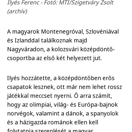
Ilyés Ferenc - Fotó: MTI/Szigetváry Zsolt
(archív)
A magyarok Montenegróval, Szlovéniával
és Izlanddal találkoznak majd
Nagyváradon, a kolozsvári középdöntő-
csoportba az első két helyezett jut.
Ilyés hozzátette, a középdöntőben erős
csapatok lesznek, ott már nem lehet rossz
játékkal meccset nyerni. Ő arra számít,
hogy az olimpiai, világ- és Európa-bajnok
norvégok, valamint a dánok, a spanyolok
és a házigazda románok ellen kell
folytatnia szereplését a magyar