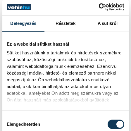
szeretnének lenézni senkit.
Beleegyezés
Részletek
A sütikről
Montenegróval kezdünk. Ők
Ez a weboldal sütiket használ
az ilyen sorozatmérkőzések
Sütiket használunk a tartalmak és hirdetések személyre
végén fáradtabbak szoktak
szabásához, közösségi funkciók biztosításához,
lenni. Inkább verekedés,
valamint weboldalforgalmunk elemzéséhez. Ezenkívül
mint kézilabda, amit
közösségi média-, hirdető- és elemező partnereinkkel
megosztjuk az Ön weboldalhasználatra vonatkozó
produkálnak, ezzel próbálnak
adatait, akik kombinálhatják az adatokat más olyan
félelmet kelteni, de legutóbb
adatokkal, amelyeket Ön adott meg számukra vagy az
ez nem már befolyásolta
Ön által használt más szolgáltatásokból gyűjtöttek.
teljesítményünket és
magabiztosan nyertünk
Hozzájárulás kiválasztása
Elengedhetetlen