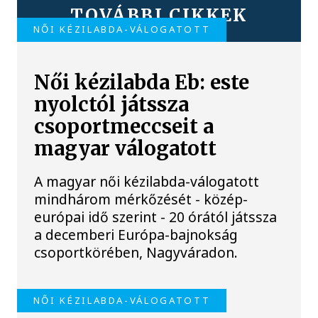
TOVÁBBI CIKKEK
NŐI KÉZILABDA-VÁLOGATOTT
Női kézilabda Eb: este
nyolctól játssza
csoportmeccseit a
magyar válogatott
A magyar női kézilabda-válogatott
mindhárom mérkőzését - közép-
európai idő szerint - 20 órától játssza
a decemberi Európa-bajnokság
csoportkörében, Nagyváradon.
NŐI KÉZILABDA-VÁLOGATOTT