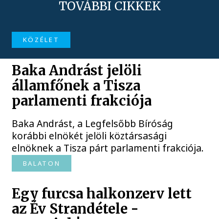
TOVÁBBI CIKKEK
KÖZÉLET
Baka Andrást jelöli
államfőnek a Tisza
parlamenti frakciója
Baka Andrást, a Legfelsőbb Bíróság
korábbi elnökét jelöli köztársasági
elnöknek a Tisza párt parlamenti frakciója.
BALATON
Egy furcsa halkonzerv lett
az Év Strandétele -