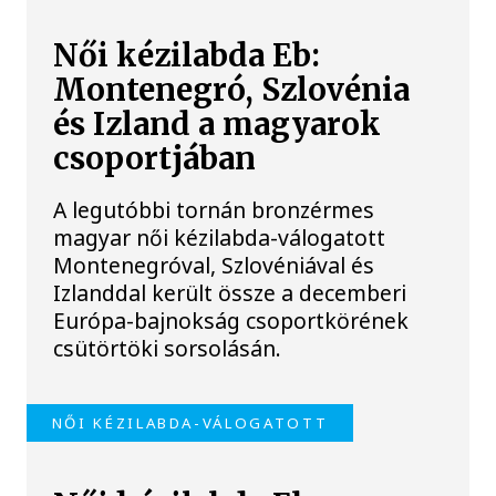
Női kézilabda Eb:
Montenegró, Szlovénia
és Izland a magyarok
csoportjában
A legutóbbi tornán bronzérmes
magyar női kézilabda-válogatott
Montenegróval, Szlovéniával és
Izlanddal került össze a decemberi
Európa-bajnokság csoportkörének
csütörtöki sorsolásán.
NŐI KÉZILABDA-VÁLOGATOTT