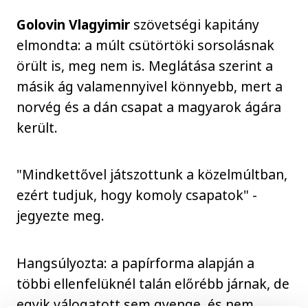
Golovin Vlagyimir
szövetségi kapitány
elmondta: a múlt csütörtöki sorsolásnak
örült is, meg nem is. Meglátása szerint a
másik ág valamennyivel könnyebb, mert a
norvég és a dán csapat a magyarok ágára
került.
"Mindkettővel játszottunk a közelmúltban,
ezért tudjuk, hogy komoly csapatok" -
jegyezte meg.
Hangsúlyozta: a papírforma alapján a
többi ellenfelüknél talán előrébb járnak, de
egyik válogatott sem gyenge, és nem