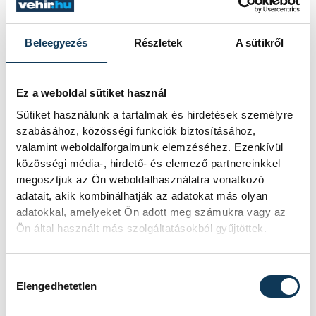
Beleegyezés
Részletek
A sütikről
Ez a weboldal sütiket használ
Sütiket használunk a tartalmak és hirdetések személyre
szabásához, közösségi funkciók biztosításához,
valamint weboldalforgalmunk elemzéséhez. Ezenkívül
közösségi média-, hirdető- és elemező partnereinkkel
megosztjuk az Ön weboldalhasználatra vonatkozó
TOVÁBBI CIKKEK
adatait, akik kombinálhatják az adatokat más olyan
KÖZÉRDEKŰ
adatokkal, amelyeket Ön adott meg számukra vagy az
Ön által használt más szolgáltatásokból gyűjtöttek.
Ismét permetezik a
Hozzájárulás kiválasztása
vadgesztenyefákat
Elengedhetetlen
Veszprémben