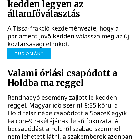
kedden legyen az
államfőválasztás
A Tisza-frakció kezdeményezte, hogy a
parlament jövő kedden válassza meg az új
köztársasági elnököt.
TUDOMÁNY
Valami óriási csapódott a
Holdba ma reggel
Rendhagyó esemény zajlott le kedden
reggel. Magyar idő szerint 8:35 körül a
Hold felszínébe csapódott a SpaceX egyik
Falcon–9 rakétájának felső fokozata. A
becsapódást a Földről szabad szemmel
nem lehetett látni, a szakemberek azonban