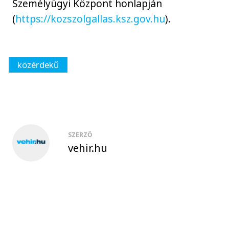
Személyügyi Központ honlapján
(
https://kozszolgallas.ksz.gov.hu
).
közérdekű
SZERZŐ
vehir.hu