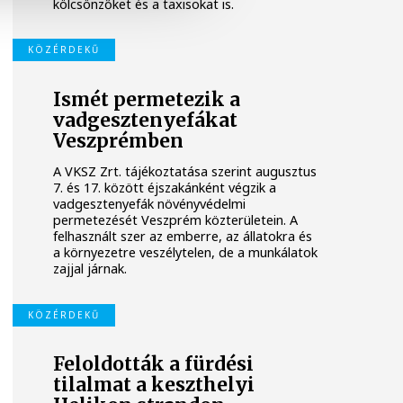
kölcsönzőket és a taxisokat is.
KÖZÉRDEKŰ
Ismét permetezik a
vadgesztenyefákat
Veszprémben
A VKSZ Zrt. tájékoztatása szerint augusztus
7. és 17. között éjszakánként végzik a
vadgesztenyefák növényvédelmi
permetezését Veszprém közterületein. A
felhasznált szer az emberre, az állatokra és
a környezetre veszélytelen, de a munkálatok
zajjal járnak.
KÖZÉRDEKŰ
Feloldották a fürdési
tilalmat a keszthelyi