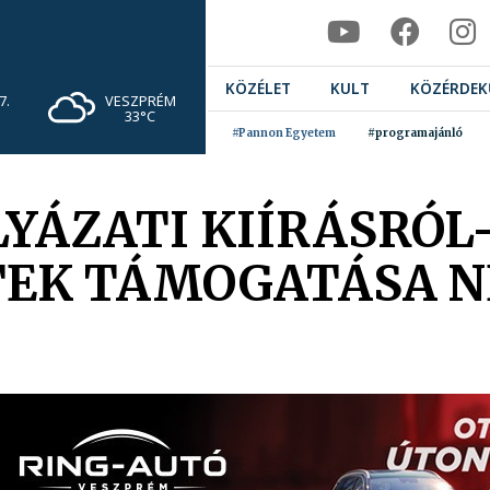
KÖZÉLET
KULT
KÖZÉRDEK
VESZPRÉM
7.
33°C
#Pannon Egyetem
#programajánló
LYÁZATI KIÍRÁSRÓL
TEK TÁMOGATÁSA N