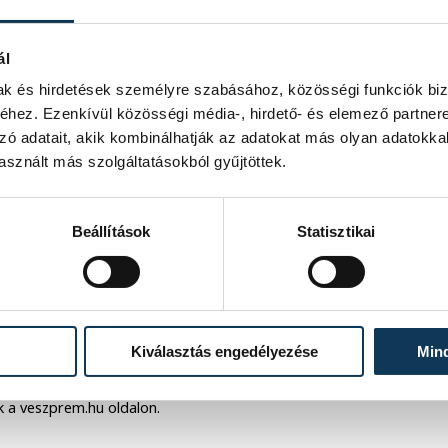
ál
mak és hirdetések személyre szabásához, közösségi funkciók biz
hez. Ezenkívül közösségi média-, hirdető- és elemező partner
ehet, amelyet
2026. április 30-ig a
zó adatait, akik kombinálhatják az adatokat más olyan adatokka
esen kell benyújtani vagy ugyanezen
sznált más szolgáltatásokból gyűjtöttek.
Beállítások
Statisztikai
ynek
eredményéről írásban kapnak
s a Veszprémi 7 Napban közlésre kerül
őnél a +3620/272-9444 telefonszámon
Kiválasztás engedélyezése
Min
ak a veszprem.hu oldalon.