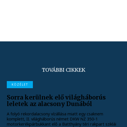
TOVÁBBI CIKKEK
KÖZÉLET
Sorra kerülnek elő világháborús
leletek az alacsony Dunából
A folyó rekordalacsony vízállása miatt egy csaknem
komplett, II. világháborús német DKW NZ 350-1
motorkerékpárbukkant elő a Batthyány téri rakpart sziklái