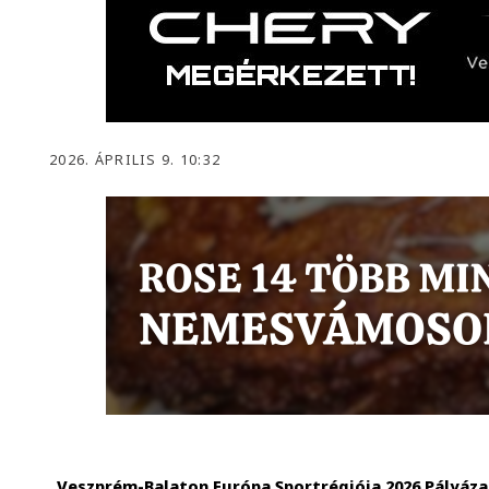
2026. ÁPRILIS 9. 10:32
„Veszprém-Balaton Európa Sportrégiója 2026 Pályáza