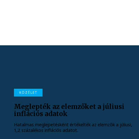
KÖZÉLET
Meglepték az elemzőket a júliusi
inflációs adatok
Hatalmas meglepetésként értékelték az elemzők a júliusi,
1,2 százalékos inflációs adatot.