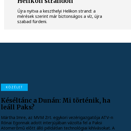
Helikon strandon
Újra nyitva a keszthelyi Helikon strand: a
mérések szerint már biztonságos a víz, újra
szabad fürdeni.
KÖZÉLET
Késéltánc a Dunán: Mi történik, ha
leáll Paks?
Mártha Imre, az MVM Zrt. egykori vezérigazgatója ATV-n
Rónai Egonnak adott interjújában vázolta fel a Paksi
Atomerőmű előtt álló példátlan technológiai kihívásokat. A