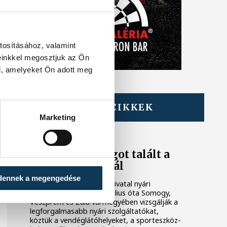
tosításához, valamint
einkkel megosztjuk az Ön
l, amelyeket Ön adott meg
TOVÁBBI CIKKEK
KÖZÉRDEKŰ
Marketing
Rengeteg
szabálytalanságot talált a
NAV a Balatonnál
dennek a megengedése
A Nemzeti Adó- és Vámhivatal nyári
ellenőrzéssorozatában július óta Somogy,
Veszprém és Zala vármegyében vizsgálják a
legforgalmasabb nyári szolgáltatókat,
köztük a vendéglátóhelyeket, a sporteszköz-