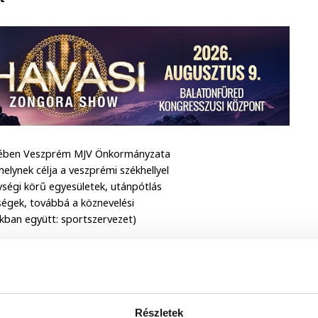
ekében Veszprém MJV Önkormányzata
lynek célja a veszprémi székhellyel
ségi körű egyesületek, utánpótlás
ségek, továbbá a köznevelési
kban együtt: sportszervezet)
Részletek