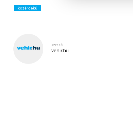
közérdekű
SZERZŐ
vehir.hu