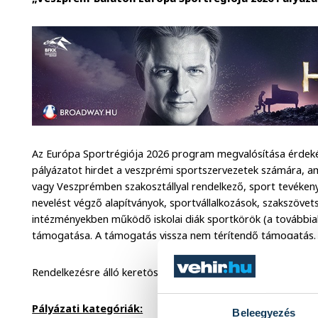
Az Európa Sportrégiója 2026 program megvalósítása érd
pályázatot hirdet a veszprémi sportszervezetek számára, ame
vagy Veszprémben szakosztállyal rendelkező, sport tevékeny
nevelést végző alapítványok, sportvállalkozások, szakszövet
intézményekben működő iskolai diák sportkörök (a továbbia
támogatása. A támogatás vissza nem térítendő támogatás.
Rendelkezésre álló keretösszeg:
40 000 000,- Ft.
Pályázati kategóriák:
Beleegyezés