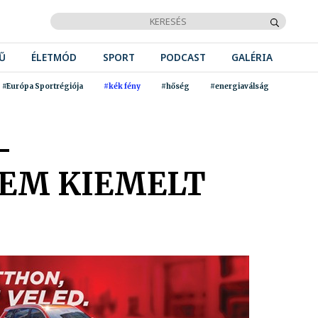
Ű
ÉLETMÓD
SPORT
PODCAST
GALÉRIA
#Európa Sportrégiója
#kék fény
#hőség
#energiaválság
–
EM KIEMELT