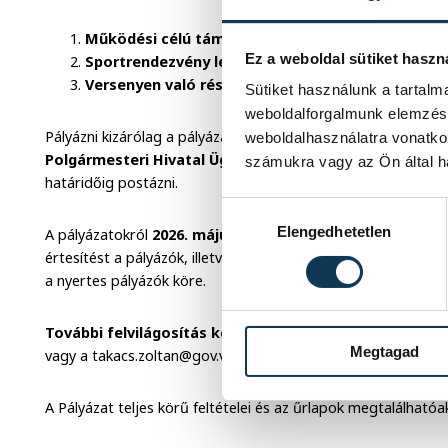
Működési célú támogatás
Ez a weboldal sütiket haszn
Sportrendezvény lebonyolítása
Versenyen való részvétel támogatása
Sütiket használunk a tartal
weboldalforgalmunk elemzésé
Pályázni kizárólag a pályázati kiírás űrlapjának kitöltésével l
weboldalhasználatra vonatko
Polgármesteri Hivatal Ügyfélszolgálati Irodáján
személy
számukra vagy az Ön által ha
határidőig postázni.
Hozzájárulás kiválasztása
Elengedhetetlen
A pályázatokról
2026. május 31-ig születik döntés, amel
értesítést a pályázók, illetve a www.veszprem.hu honlapon é
a nyertes pályázók köre.
További felvilágosítás kérhető
Takács Zoltán irodavezet
Megtagad
vagy a takacs.zoltan@gov.veszprem.hu e-mail címen.
A Pályázat teljes körű feltételei és az űrlapok megtalálható