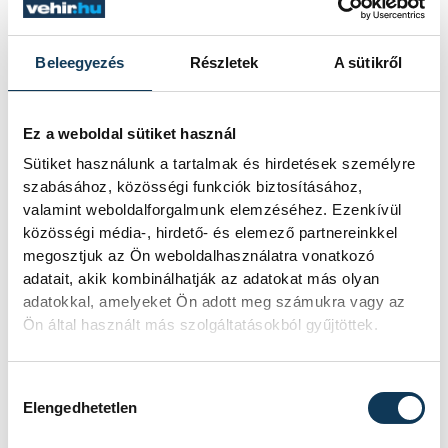
Beleegyezés
Részletek
A sütikről
Ez a weboldal sütiket használ
Sütiket használunk a tartalmak és hirdetések személyre
szabásához, közösségi funkciók biztosításához,
valamint weboldalforgalmunk elemzéséhez. Ezenkívül
közösségi média-, hirdető- és elemező partnereinkkel
megosztjuk az Ön weboldalhasználatra vonatkozó
TOVÁBBI CIKKEK
adatait, akik kombinálhatják az adatokat más olyan
KÖZÉRDEKŰ
adatokkal, amelyeket Ön adott meg számukra vagy az
Ön által használt más szolgáltatásokból gyűjtöttek.
Ismét permetezik a
Hozzájárulás kiválasztása
vadgesztenyefákat
Elengedhetetlen
Veszprémben