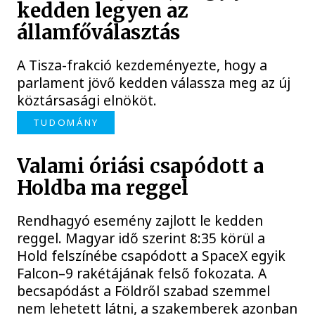
kedden legyen az
államfőválasztás
A Tisza-frakció kezdeményezte, hogy a
parlament jövő kedden válassza meg az új
köztársasági elnököt.
TUDOMÁNY
Valami óriási csapódott a
Holdba ma reggel
Rendhagyó esemény zajlott le kedden
reggel. Magyar idő szerint 8:35 körül a
Hold felszínébe csapódott a SpaceX egyik
Falcon–9 rakétájának felső fokozata. A
becsapódást a Földről szabad szemmel
nem lehetett látni, a szakemberek azonban