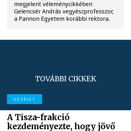
megjelent véleménycikkében
Gelencsér András vegyészprofesszor,
a Pannon Egyetem korábbi rektora.
TOVÁBBI CIKKEK
KÖZÉLET
A Tisza-frakció
kezdeményezte, hogy jövő