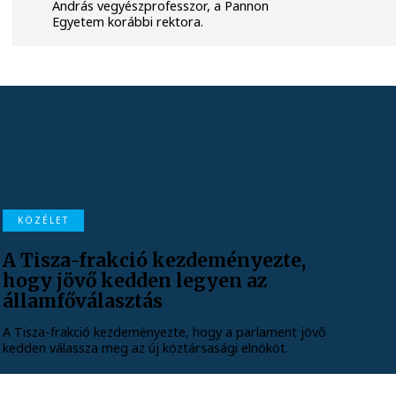
András vegyészprofesszor, a Pannon
Egyetem korábbi rektora.
KÖZÉLET
A Tisza-frakció kezdeményezte,
hogy jövő kedden legyen az
államfőválasztás
A Tisza-frakció kezdeményezte, hogy a parlament jövő
kedden válassza meg az új köztársasági elnököt.