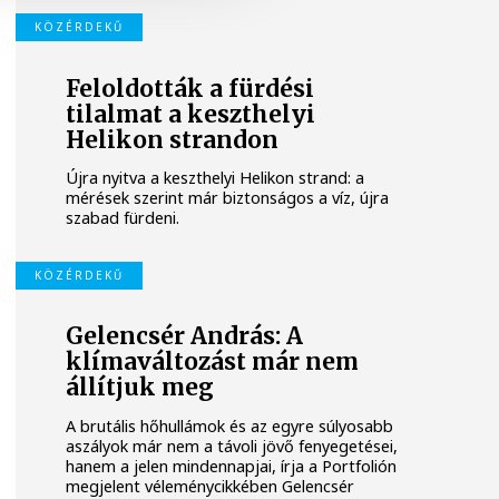
KÖZÉRDEKŰ
Feloldották a fürdési
tilalmat a keszthelyi
Helikon strandon
Újra nyitva a keszthelyi Helikon strand: a
mérések szerint már biztonságos a víz, újra
szabad fürdeni.
KÖZÉRDEKŰ
Gelencsér András: A
klímaváltozást már nem
állítjuk meg
A brutális hőhullámok és az egyre súlyosabb
aszályok már nem a távoli jövő fenyegetései,
hanem a jelen mindennapjai, írja a Portfolión
megjelent véleménycikkében Gelencsér