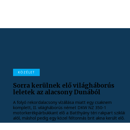
KÖZÉLET
Sorra kerülnek elő világháborús
leletek az alacsony Dunából
A folyó rekordalacsony vízállása miatt egy csaknem
komplett, II. világháborús német DKW NZ 350-1
motorkerékpárbukkant elő a Batthyány téri rakpart sziklái
alól, máshol pedig egy közel féltonnás brit akna került elő.