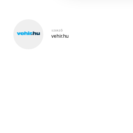
SZERZŐ
vehir.hu