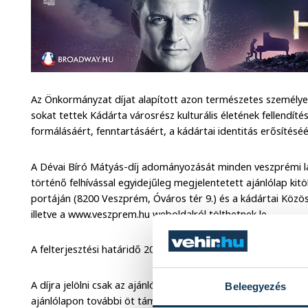
Az Önkormányzat díjat alapított azon természetes személye
sokat tettek Kádárta városrész kulturális életének fellendít
formálásáért, fenntartásáért, a kádártai identitás erősítésé
A Dévai Bíró Mátyás-díj adományozását minden veszprémi la
történő felhívással egyidejűleg megjelentetett ajánlólap kit
portáján (8200 Veszprém, Óváros tér 9.) és a kádártai Közöss
illetve a www.veszprem.hu weboldalról tölthetnek le.
A felterjesztési határidő 2026. április 30.
A díjra jelölni csak az ajánló személy nevének feltüntetésével,
Beleegyezés
ajánlólapon további öt támogató személy nevének feltüntetés