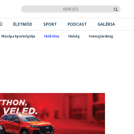
Ű
ÉLETMÓD
SPORT
PODCAST
GALÉRIA
#Európa Sportrégiója
#kék fény
#hőség
#energiaválság