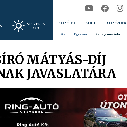
KÖZÉLET
KULT
KÖZÉRDEK
VESZPRÉM
6.
37°C
#Pannon Egyetem
#programajánló
BÍRÓ MÁTYÁS-DÍJ
AK JAVASLATÁRA