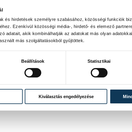
ál
ilis 30-ig küldjék el vagy adják le a
mak és hirdetések személyre szabásához, közösségi funkciók biz
hez. Ezenkívül közösségi média-, hirdető- és elemező partner
zó adatait, akik kombinálhatják az adatokat más olyan adatokka
sznált más szolgáltatásokból gyűjtöttek.
Beállítások
Statisztikai
lálható gyűjtődobozba
Kiválasztás engedélyezése
Min
űjtődobozba, az épület nyitvatartási idején kívül a