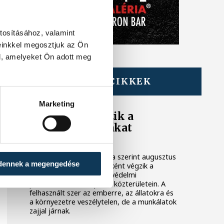
tosításához, valamint
einkkel megosztjuk az Ön
l, amelyeket Ön adott meg
TOVÁBBI CIKKEK
KÖZÉRDEKŰ
Marketing
Ismét permetezik a
vadgesztenyefákat
Veszprémben
A VKSZ Zrt. tájékoztatása szerint augusztus
dennek a megengedése
7. és 17. között éjszakánként végzik a
vadgesztenyefák növényvédelmi
permetezését Veszprém közterületein. A
felhasznált szer az emberre, az állatokra és
a környezetre veszélytelen, de a munkálatok
zajjal járnak.