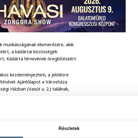
k munkásságának elismerésére, akik
éséért, a kádártai közösségek
ért, Kádárta hírnevének öregbítéséért.
kos kezdeményezheti, a jelölésre
öltésével. Ajánlólapot a Városháza
égi Házban (Vasút u. 2.) találnak,
 az ajánlólap aláírásával, valamint az
Részletek
ével és aláírásával lehetséges.