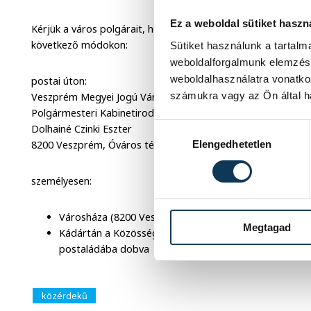
Ez a weboldal sütiket haszn
Kérjük a város polgárait, hogy a kitöltött jelölőlapot 2026. ápr
következő módokon:
Sütiket használunk a tartal
weboldalforgalmunk elemzésé
weboldalhasználatra vonatko
postai úton:
számukra vagy az Ön által ha
Veszprém Megyei Jogú Város Polgármesteri Hivatala
Polgármesteri Kabinetiroda
Hozzájárulás kiválasztása
Dolhainé Czinki Eszter
Elengedhetetlen
8200 Veszprém, Óváros tér 9.
személyesen:
Városháza (8200 Veszprém Óváros tér 9.) portáján ta
Megtagad
Kádártán a Közösségi Házban (Vasút u. 2.) található gy
postaládába dobva
közérdekű