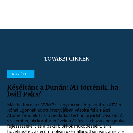
TOVÁBBI CIKKEK
KÖZÉLET
Késéltánc a Dunán: Mi történik, ha
leáll Paks?
Mártha Imre, az MVM Zrt. egykori vezérigazgatója ATV-n
Rónai Egonnak adott interjújában vázolta fel a Paksi
Atomerőmű előtt álló példátlan technológiai kihívásokat. A
szakember, aki korábban éveken át felelt a hazai energetikai
fejlesztésekért és a paksi blokkok működéséért, arra
figyelmeztet: az erőmű olyan üzemállapotban van, amelyre