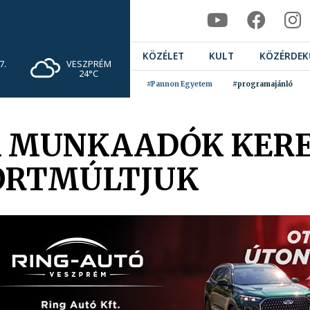
KÖZÉLET
KULT
KÖZÉRDEK
VESZPRÉM
7.
24°C
#Pannon Egyetem
#programajánló
 A MUNKAADÓK KERE
ORTMÚLTJUK