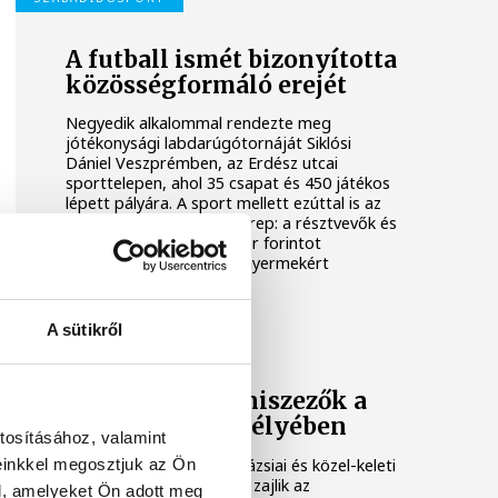
A futball ismét bizonyította
közösségformáló erejét
Negyedik alkalommal rendezte meg
jótékonysági labdarúgótornáját Siklósi
Dániel Veszprémben, az Erdész utcai
sporttelepen, ahol 35 csapat és 450 játékos
lépett pályára. A sport mellett ezúttal is az
összefogásé volt a főszerep: a résztvevők és
támogatók közel 700 ezer forintot
gyűjtöttek a Sporttal a Gyermekért
Alapítvány javára.
A sütikről
EURÓPA SPORTRÉGIÓJA
Fiatal asztaliteniszezők a
kézilabda szentélyében
tosításához, valamint
einkkel megosztjuk az Ön
Tizenkét ország, köztük ázsiai és közel-keleti
tehetségek részvételével zajlik az
l, amelyeket Ön adott meg