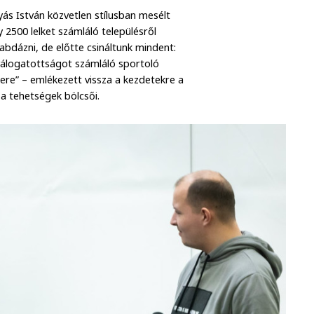
ás István közvetlen stílusban mesélt
2500 lelket számláló településről
abdázni, de előtte csináltunk mindent:
 válogatottságot számláló sportoló
kere” – emlékezett vissza a kezdetekre a
 a tehetségek bölcsői.