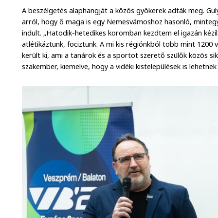
A beszélgetés alaphangját a közös gyökerek adták meg. Guly
arról, hogy ő maga is egy Nemesvámoshoz hasonló, mintegy 
indult. „Hatodik-hetedikes koromban kezdtem el igazán kézil
atlétikáztunk, fociztunk. A mi kis régiónkból több mint 1200
került ki, ami a tanárok és a sportot szerető szülők közös si
szakember, kiemelve, hogy a vidéki kistelepülések is lehetnek