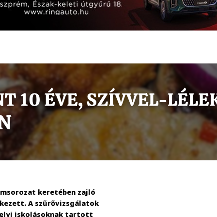
amsorozat keretében zajló
ezett. A szűrővizsgálatok
elyi iskolásoknak tartott