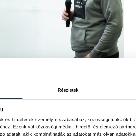
Részletek
ál
 korábbi szövetségi kapitány nem
mak és hirdetések személyre szabásához, közösségi funkciók biz
 amikor nincs kedvük edzésre menni. Ám
hez. Ezenkívül közösségi média-, hirdető- és elemező partner
tt életben, a munka világában is
zó adatait, akik kombinálhatják az adatokat más olyan adatokka