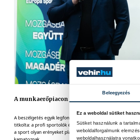
Beleegyezés
A munkaerőpiacon is előny a sportmúlt
Ez a weboldal sütiket haszn
A beszélgetés egyik legfontosabb üzenete a kitartás volt. A
Sütiket használunk a tartal
titkolta: a profi sportolók életében is vannak nehéz napok,
weboldalforgalmunk elemzésé
a sport olyan erényeket plántál a fiatalokba, amelyek a felnő
weboldalhasználatra vonatko
kamatoznak.