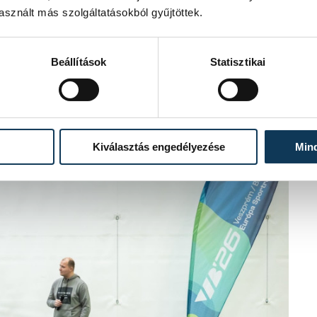
sznált más szolgáltatásokból gyűjtöttek.
ek van sportmúltjuk. Ők azok, akik
s képesek gyors, jó döntéseket hozni
Beállítások
Statisztikai
ia: a sport szeretete elvezethet a
z is.
Kiválasztás engedélyezése
Min