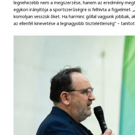
legnehezebb nem a megszerzése, hanem az eredmény megta
egykori irányítója a sportszerűségre is felhívta a figyelmet. „
komolyan vesszük őket. Ha harminc góllal vagyunk jobbak, ak
az ellenfél kinevetése a legnagyobb tiszteletlenség” – tanítot