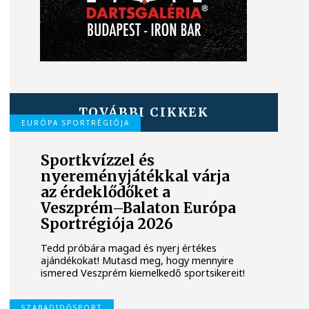
TOVÁBBI CIKKEK
EURÓPA SPORTRÉGIÓJA
Sportkvízzel és
nyereményjátékkal várja
az érdeklődőket a
Veszprém–Balaton Európa
Sportrégiója 2026
Tedd próbára magad és nyerj értékes
ajándékokat! Mutasd meg, hogy mennyire
ismered Veszprém kiemelkedő sportsikereit!
SZABADIDŐSPORT