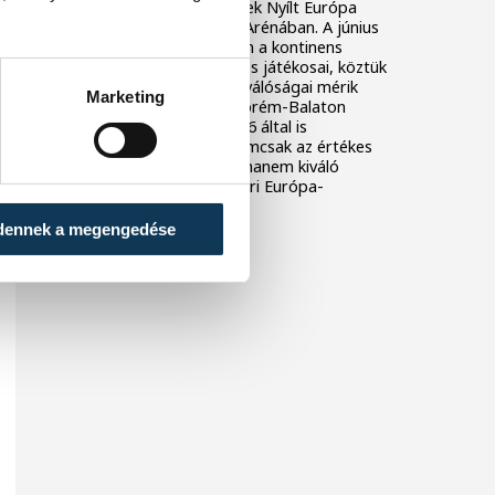
Asztalitenisz Reménységek Nyílt Európa
Játéka a ONE Veszprém Arénában. A június
18. és 21. közötti viadalon a kontinens
legjobb U13-as és U15-ös játékosai, köztük
huszonöt magyar klub kiválóságai mérik
Marketing
össze tudásukat. A Veszprém-Balaton
Európa Sportrégiója 2026 által is
támogatott esemény nemcsak az értékes
ranglistapontokról szól, hanem kiváló
felkészülést is nyújt a nyári Európa-
bajnokságra.
dennek a megengedése