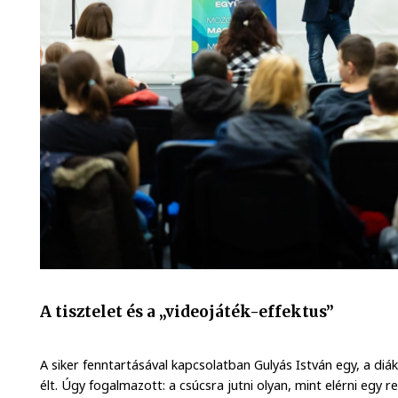
A tisztelet és a „videojáték-effektus”
A siker fenntartásával kapcsolatban Gulyás István egy, a diák
élt. Úgy fogalmazott: a csúcsra jutni olyan, mint elérni egy 