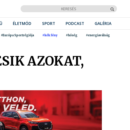
Ű
ÉLETMÓD
SPORT
PODCAST
GALÉRIA
#Európa Sportrégiója
#kék fény
#hőség
#energiaválság
SIK AZOKAT,