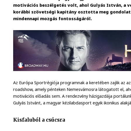
motivációs beszélgetés volt, ahol Gulyás István, a 
korábbi szövetségi kapitány osztotta meg gondolatai
mindennapi mozgás fontosságáról.
Az Európa Sportrégiója programnak a keretében zajlik az az
roadshow, amely pénteken Nemesvámosra látogatott el, ah
motivációs előadás sem. A rendezvény házigazdája portálunk
Gulyás Istvánt, a magyar kézilabdasport egyik ikonikus alakj
Kisfaluból a csúcsra