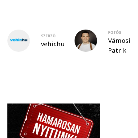
FOTÓS
SZERZŐ
Vámosi
vehir.hu
Patrik