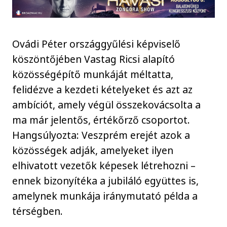
Ovádi Péter országgyűlési képviselő
köszöntőjében Vastag Ricsi alapító
közösségépítő munkáját méltatta,
felidézve a kezdeti kételyeket és azt az
ambíciót, amely végül összekovácsolta a
ma már jelentős, értékőrző csoportot.
Hangsúlyozta: Veszprém erejét azok a
közösségek adják, amelyeket ilyen
elhivatott vezetők képesek létrehozni –
ennek bizonyítéka a jubiláló együttes is,
amelynek munkája iránymutató példa a
térségben.