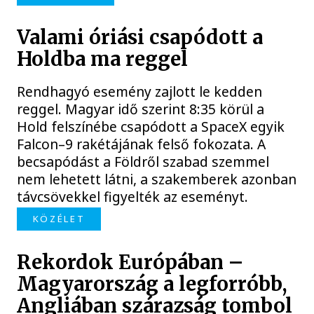
Valami óriási csapódott a
Holdba ma reggel
Rendhagyó esemény zajlott le kedden
reggel. Magyar idő szerint 8:35 körül a
Hold felszínébe csapódott a SpaceX egyik
Falcon–9 rakétájának felső fokozata. A
becsapódást a Földről szabad szemmel
nem lehetett látni, a szakemberek azonban
távcsövekkel figyelték az eseményt.
KÖZÉLET
Rekordok Európában –
Magyarország a legforróbb,
Angliában szárazság tombol