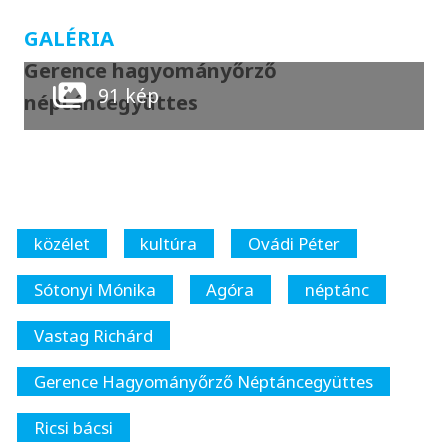
GALÉRIA
Gerence hagyományőrző
91 kép
néptáncegyüttes
közélet
kultúra
Ovádi Péter
Sótonyi Mónika
Agóra
néptánc
Vastag Richárd
Gerence Hagyományőrző Néptáncegyüttes
Ricsi bácsi