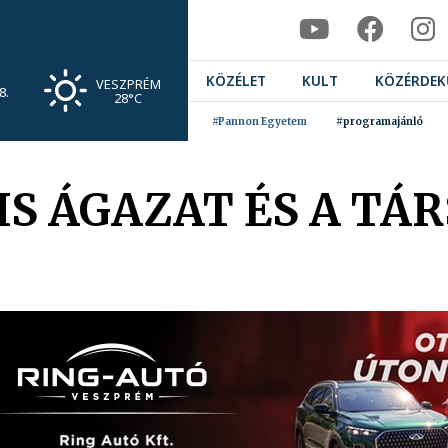
KÖZÉLET
KULT
KÖZÉRDEK
VESZPRÉM
8.
28°C
#Pannon Egyetem
#programajánló
LIS ÁGAZAT ÉS A T