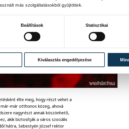
sznált más szolgáltatásokból gyűjtöttek.
Beállítások
Statisztikai
Kiválasztás engedélyezése
Min
tésként élte meg, hogy részt vehet a
a már-már otthonos közeg, ahová
endszere nagyrészt annak köszönhető,
 akik biztosítják a város szociális
ől hátra, Sebestyén József rektor