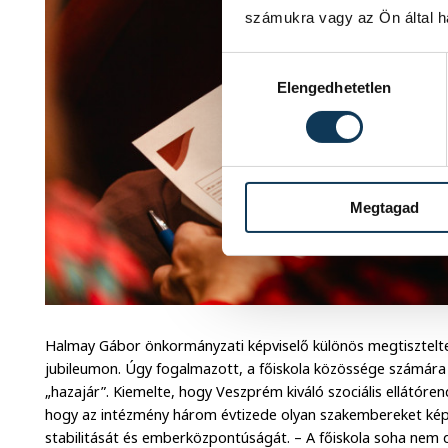
számukra vagy az Ön által ha
Hozzájárulás kiválasztása
Elengedhetetlen
Megtagad
Halmay Gábor önkormányzati képviselő különös megtisztelte
jubileumon. Úgy fogalmazott, a főiskola közössége számár
„hazajár”. Kiemelte, hogy Veszprém kiváló szociális ellátór
hogy az intézmény három évtizede olyan szakembereket képez,
stabilitását és emberközpontúságát. – A főiskola soha nem d