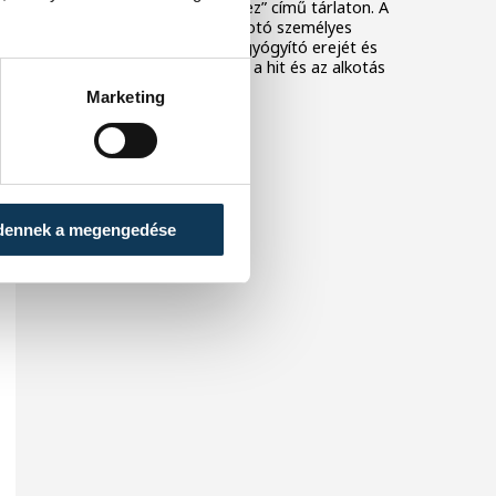
magunkhoz, úton Istenhez” című tárlaton. A
kiállítás bemutatja az alkotó személyes
történetét, a művészet gyógyító erejét és
azt a belső utat, amelyet a hit és az alkotás
együtt rajzol ki.
Marketing
dennek a megengedése