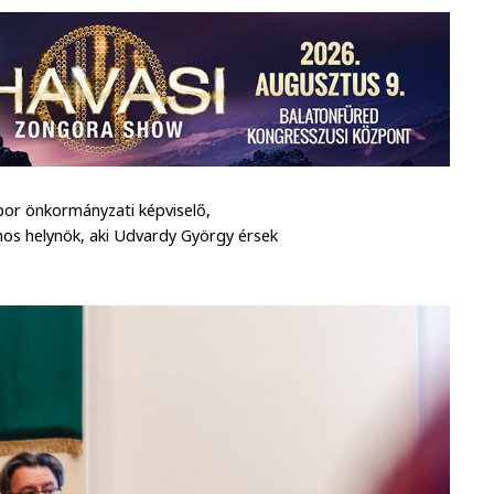
or önkormányzati képviselő,
ános helynök, aki Udvardy György érsek