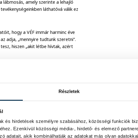
 a lábmosás, amely szerinte a lehajló
 tevékenységeinkben láthatóvá válik ez
gatóit, hogy a VÉF immár harminc éve
az adja, „mennyire tudtunk szeretni”.
esz, hiszen „akit létbe hívtak, azért
Részletek
ál
mak és hirdetések személyre szabásához, közösségi funkciók biz
hez. Ezenkívül közösségi média-, hirdető- és elemező partner
zó adatait, akik kombinálhatják az adatokat más olyan adatokka