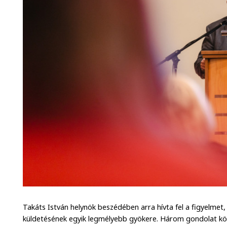
Takáts István helynök beszédében arra hívta fel a figyelmet
küldetésének egyik legmélyebb gyökere. Három gondolat köré