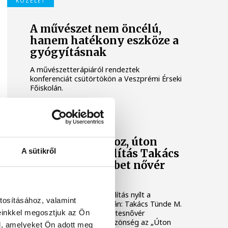
KÖZÉLET
A művészet nem öncélú,
hanem hatékony eszköze a
gyógyításnak
A művészetterápiáról rendeztek
konferenciát csütörtökön a Veszprémi Érseki
Főiskolán.
KULTÚRA
Úton magunkhoz, úton
A sütikről
Istenhez – kiállítás Takács
Tünde M. Erzsébet nővér
képeiből
Különleges hangulatú kiállítás nyílt a
tosításához, valamint
Veszprémi Érseki Főiskolán: Takács Tünde M.
einkkel megosztjuk az Ön
Erzsébet ferences szerzetesnővér
festményeit láthatja a közönség az „Úton
l, amelyeket Ön adott meg