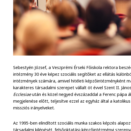
Sebestyén József, a Veszprémi Érseki Főiskola rektora besz
intézmény 30 éve képez szociális segítőket az ellátás különböz
intézmények számára, amivel hitéleti képzőintézményként má
karakteres társadalmi szerepet vállalt öt évvel Szent II. Jáno
Ecclesiae
után és közel negyed évszázaddal a Ferenc pápa ál
megjelenése előtt, teljesítve ezzel az egyház által a katoli
missziós irányelveket.
Az 1995-ben elindított szociális munka szakos képzés alapo
társadalmi kilépését, felsőoktatási-képzőintézményi szerepvá