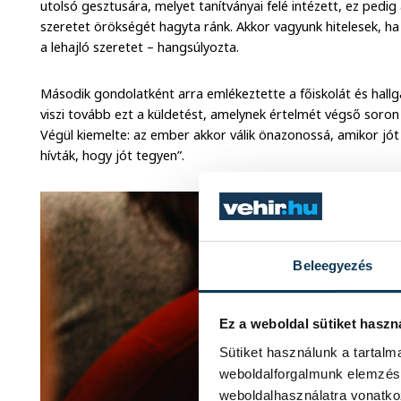
utolsó gesztusára, melyet tanítványai felé intézett, ez pedig
szeretet örökségét hagyta ránk. Akkor vagyunk hitelesek, ha
a lehajló szeretet – hangsúlyozta.
Második gondolatként arra emlékeztette a főiskolát és hall
viszi tovább ezt a küldetést, amelynek értelmét végső soron 
Végül kiemelte: az ember akkor válik önazonossá, amikor jót t
hívták, hogy jót tegyen”.
Beleegyezés
Ez a weboldal sütiket haszn
Sütiket használunk a tartal
weboldalforgalmunk elemzésé
weboldalhasználatra vonatko