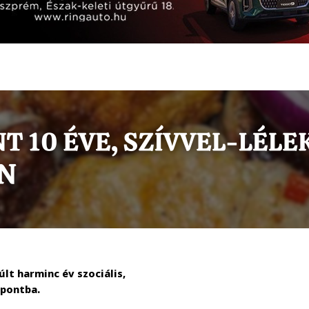
lt harminc év szociális,
ppontba.