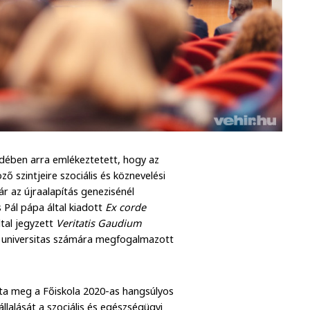
édében arra emlékeztetett, hogy az
ő szintjeire szociális és köznevelési
r az újraalapítás genezisénél
s Pál pápa által kiadott
Ex corde
tal jegyzett
Veritatis Gaudium
kus universitas számára megfogalmazott
zta meg a Főiskola 2020-as hangsúlyos
llalását a szociális és egészségügyi