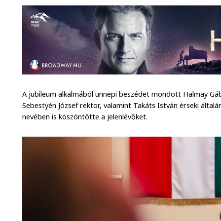
A jubileum alkalmából ünnepi beszédet mondott Halmay Gáb
Sebestyén József rektor, valamint Takáts István érseki által
nevében is köszöntötte a jelenlévőket.