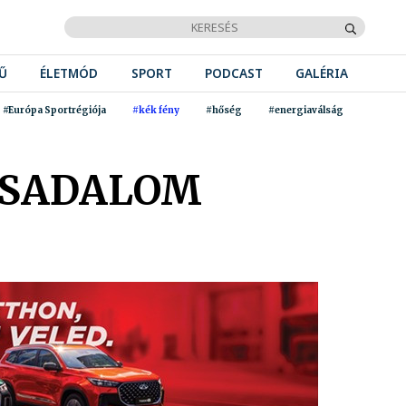
Ű
ÉLETMÓD
SPORT
PODCAST
GALÉRIA
#Európa Sportrégiója
#kék fény
#hőség
#energiaválság
ÁRSADALOM