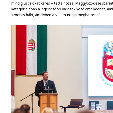
mindig új célokat keres – tette hozzá. Meggyőződése szerin
kategóriájában a legélhetőbb városok közé emelkedhet, am
szociális háló, amelyben a VÉF munkája meghatározó.