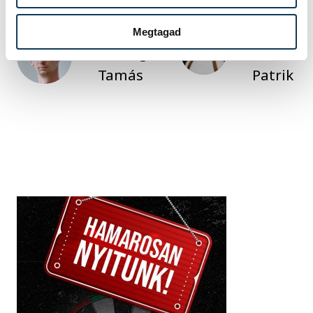
Megtagad
SZERZŐ
FOTÓS
Schöngrundtner
Vámosi
Tamás
Patrik