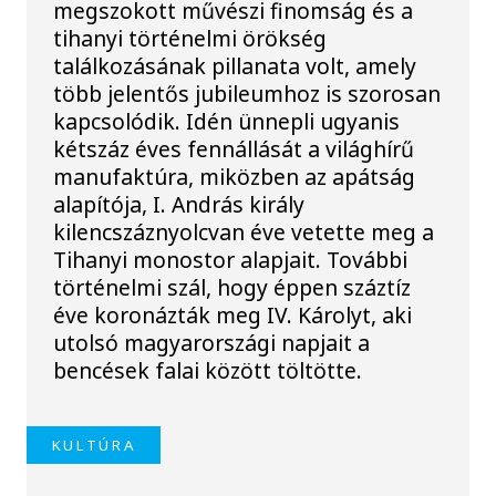
megszokott művészi finomság és a
tihanyi történelmi örökség
találkozásának pillanata volt, amely
több jelentős jubileumhoz is szorosan
kapcsolódik. Idén ünnepli ugyanis
kétszáz éves fennállását a világhírű
manufaktúra, miközben az apátság
alapítója, I. András király
kilencszáznyolcvan éve vetette meg a
Tihanyi monostor alapjait. További
történelmi szál, hogy éppen száztíz
éve koronázták meg IV. Károlyt, aki
utolsó magyarországi napjait a
bencések falai között töltötte.
KULTÚRA