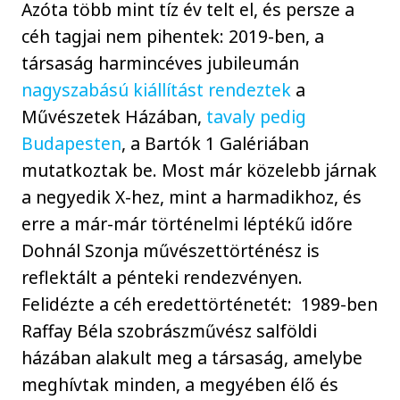
Azóta több mint tíz év telt el, és persze a
céh tagjai nem pihentek: 2019-ben, a
társaság harmincéves jubileumán
nagyszabású kiállítást rendeztek
a
Művészetek Házában,
tavaly pedig
Budapesten
, a Bartók 1 Galériában
mutatkoztak be. Most már közelebb járnak
a negyedik X-hez, mint a harmadikhoz, és
erre a már-már történelmi léptékű időre
Dohnál Szonja művészettörténész is
reflektált a pénteki rendezvényen.
Felidézte a céh eredettörténetét: 1989-ben
Raffay Béla szobrászművész salföldi
házában alakult meg a társaság, amelybe
meghívtak minden, a megyében élő és