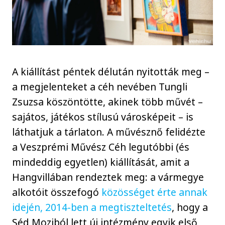
A kiállítást péntek délután nyitották meg –
a megjelenteket a céh nevében Tungli
Zsuzsa köszöntötte, akinek több művét –
sajátos, játékos stílusú városképeit – is
láthatjuk a tárlaton. A művésznő felidézte
a Veszprémi Művész Céh legutóbbi (és
mindeddig egyetlen) kiállítását, amit a
Hangvillában rendeztek meg: a vármegye
alkotóit összefogó
közösséget érte annak
idején, 2014-ben a megtiszteltetés
, hogy a
Séd Moziból lett új intézmény egyik első