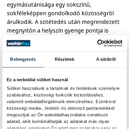
egymásutánisága egy sokszínű,
sokféleképpen gondolkodó közösségről
árulkodik. A sötétedés után megrendezett
megnyitón a helyszín gyenge pontja is
érződött: mivel nem biztosított a
galériákban megszokott minőségű
megvilágítás, a mesterséges fények
Beleegyezés
Részletek
A sütikről
igazságtalan különbségeket alakítanak ki a
munkák között. Némelyik a tekintetet
Ez a weboldal sütiket használ
vonzó fényt kap, más alkotások viszont
Sütiket használunk a tartalmak és hirdetések személyre
karakterüket vesztik a természetestől
szabásához, közösségi funkciók biztosításához,
merőben eltérő színű lámpa alatt. Az
valamint weboldalforgalmunk elemzéséhez. Ezenkívül
viszont tagadhatatlan, hogy a kiállított
közösségi média-, hirdető- és elemező partnereinkkel
megosztjuk az Ön weboldalhasználatra vonatkozó
műtárgyak olyan magas színvonalat
adatait, akik kombinálhatják az adatokat más olyan
képviselnek, amit ingyenesen látogatható
adatokkal, amelyeket Ön adott meg számukra vagy az