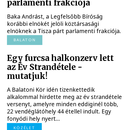
parlamenti frakciója
Baka Andrást, a Legfelsőbb Bíróság
korábbi elnökét jelöli köztársasági
elnöknek a Tisza párt parlamenti frakciója.
BALATON
Egy furcsa halkonzerv lett
az Év Strandétele -
mutatjuk!
A Balatoni Kör idén tizenkettedik
alkalommal hirdette meg az év strandétele
versenyt, amelyre minden eddiginél több,
22 vendéglátóhely 44 étellel indult. Egy
fonyódi hely nyert...
KÖZÉLET