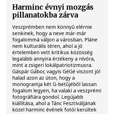
Harminc évnyi mozgás
pillanatokba zárva
Veszprémben nem könnyű elérnie
senkinek, hogy a neve már-már
fogalommá váljon a városban. Pláne
nem kulturális téren, ahol a jó
értelemben vett kritikus közösség
legalább annyira érzékeny a nívóra,
mint a zsigeri lokálpatriotizmusra.
Gáspár Gábor, vagyis GéGé viszont jól
halad azon az úton, hogy a
monogramja két G-betűjéből lassan
fogalom legyen, ha valaki a veszprémi
fotográfiára gondol. Legújabb
kiállítása, ahol a Tánc Fesztiváljának
közel harminc évének fotói kerültek