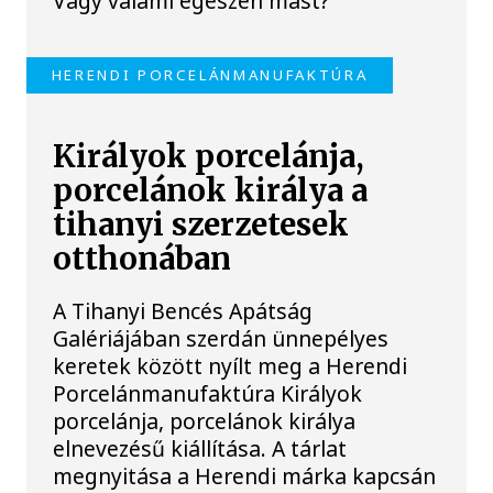
Vagy valami egészen mást?
HERENDI PORCELÁNMANUFAKTÚRA
Királyok porcelánja,
porcelánok királya a
tihanyi szerzetesek
otthonában
A Tihanyi Bencés Apátság
Galériájában szerdán ünnepélyes
keretek között nyílt meg a Herendi
Porcelánmanufaktúra Királyok
porcelánja, porcelánok királya
elnevezésű kiállítása. A tárlat
megnyitása a Herendi márka kapcsán