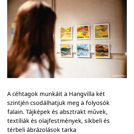
A céhtagok munkáit a Hangvilla két
szintjén csodálhatjuk meg a folyosók
falain. Tájképek és absztrakt művek,
textíliák és olajfestmények, síkbeli és
térbeli ábrázolások tarka