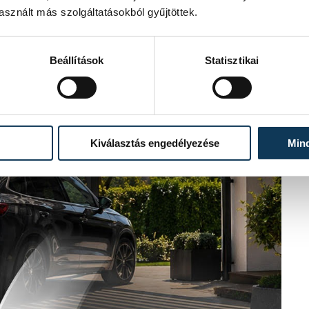
sznált más szolgáltatásokból gyűjtöttek.
Beállítások
Statisztikai
Kiválasztás engedélyezése
Min