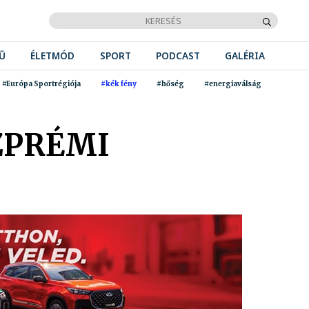
Ű
ÉLETMÓD
SPORT
PODCAST
GALÉRIA
#Európa Sportrégiója
#kék fény
#hőség
#energiaválság
ZPRÉMI