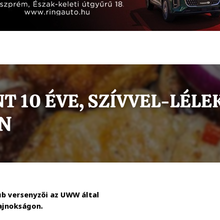
ub versenyzői az UWW által
bajnokságon.