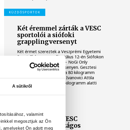
KÜZDŐSPORTOK
Két éremmel zárták a VESC
sportolói a siófoki
grapplingversenyt
Két érmet szereztek a Veszprémi Egyetemi
Sport Club versenyzői a július 12-én Siófokon
rendezett Siófok Brawls – NoGi Only
Submission grapplingversenyen. Gesztesi
Ádám aranyérmet nyert a 80 kilogramm
feletti kategóriában, míg Ivanovici Attila
bronzéremmel zárt a 80 kilogramm alatti
A sütikről
kezdők mezőnyében.
VESC
tosításához, valamint
Remekeltek a VESC
einkkel megosztjuk az Ön
birkózói az országos
l, amelyeket Ön adott meg