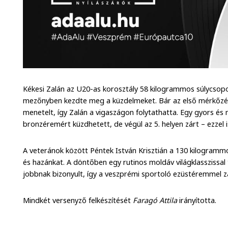
Kékesi Zalán az U20-as korosztály 58 kilogrammos súlycsopo
mezőnyben kezdte meg a küzdelmeket. Bár az első mérkőzése
menetelt, így Zalán a vigaszágon folytathatta. Egy gyors 
bronzéremért küzdhetett, de végül az 5. helyen zárt – ezzel i
A veteránok között Péntek István Krisztián a 130 kilogramm
és hazánkat. A döntőben egy rutinos moldáv világklasszissal
jobbnak bizonyult, így a veszprémi sportoló ezüstéremmel z
Mindkét versenyző felkészítését
Faragó Attila
irányította.