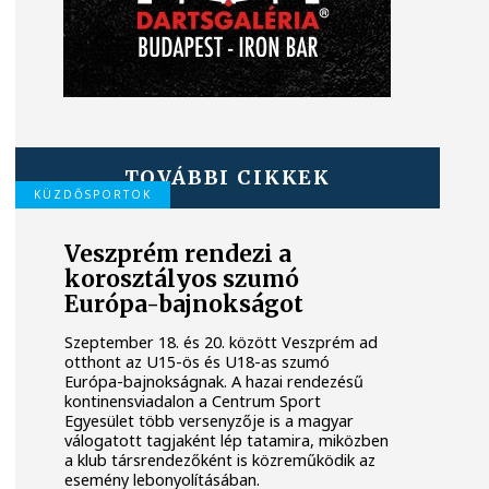
TOVÁBBI CIKKEK
KÜZDŐSPORTOK
Veszprém rendezi a
korosztályos szumó
Európa-bajnokságot
Szeptember 18. és 20. között Veszprém ad
otthont az U15-ös és U18-as szumó
Európa-bajnokságnak. A hazai rendezésű
kontinensviadalon a Centrum Sport
Egyesület több versenyzője is a magyar
válogatott tagjaként lép tatamira, miközben
a klub társrendezőként is közreműködik az
esemény lebonyolításában.