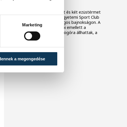
bajnokságon
Két magyar bajnoki címet és két ezüstérmet
szereztek a Veszprémi Egyetemi Sport Club
birkózói a 2026-os országos bajnokságon. A
Marketing
veszprémi klub versenyzői emellett a
csapatversenyben is dobogóra állhattak, a
harmadik helyen zártak.
dennek a megengedése