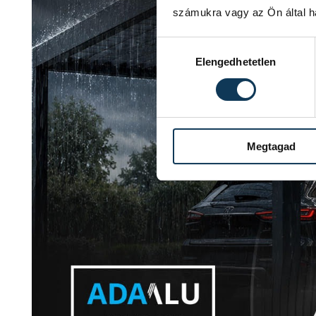
számukra vagy az Ön által ha
Hozzájárulás kiválasztása
Elengedhetetlen
Megtagad