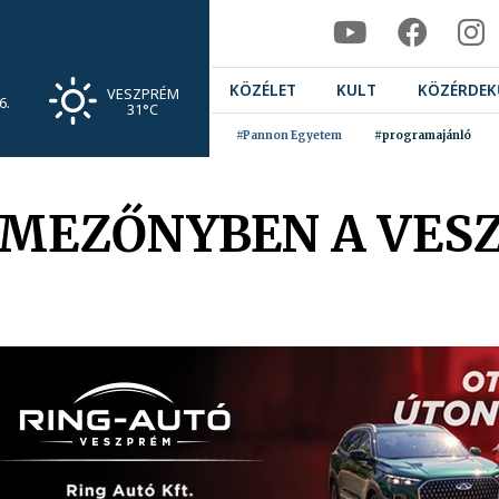
KÖZÉLET
KULT
KÖZÉRDEK
VESZPRÉM
6.
31°C
#Pannon Egyetem
#programajánló
LMEZŐNYBEN A VES