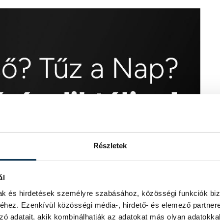
Részletek
ál
mak és hirdetések személyre szabásához, közösségi funkciók biz
hez. Ezenkívül közösségi média-, hirdető- és elemező partner
zó adatait, akik kombinálhatják az adatokat más olyan adatokka