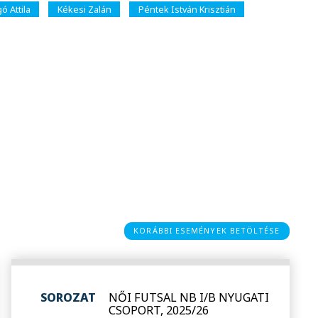
ó Attila
Kékesi Zalán
Péntek István Krisztián
KORÁBBI ESEMÉNYEK BETÖLTÉSE
SOROZAT
NŐI FUTSAL NB I/B NYUGATI
CSOPORT, 2025/26