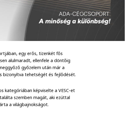
rtjában, egy erős, tizenkét fős
n alulmaradt, ellenfele a döntőig
és meggyőző győzelem után már a
s bizonyítva tehetségét és fejlődését.
os kategóriában képviselte a VESC-et
 találta szemben magát, aki ezúttal
árta a világbajnokságot.