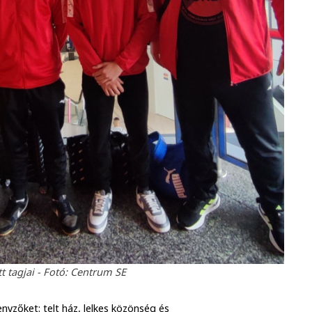
 tagjai - Fotó: Centrum SE
nyzőket: telt ház, lelkes közönség és