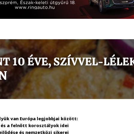
ük van Európa legjobbjai között:
és a felnőtt korosztályok idei
ejlődése és nemzetközi sikerei