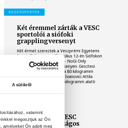
KÜZDŐSPORTOK
Két éremmel zárták a VESC
sportolói a siófoki
grapplingversenyt
Két érmet szereztek a Veszprémi Egyetemi
Sport Club versenyzői a július 12-én Siófokon
rendezett Siófok Brawls – NoGi Only
Submission grapplingversenyen. Gesztesi
Ádám aranyérmet nyert a 80 kilogramm
feletti kategóriában, míg Ivanovici Attila
bronzéremmel zárt a 80 kilogramm alatti
A sütikről
kezdők mezőnyében.
VESC
tosításához, valamint
Remekeltek a VESC
einkkel megosztjuk az Ön
birkózói az országos
l, amelyeket Ön adott meg