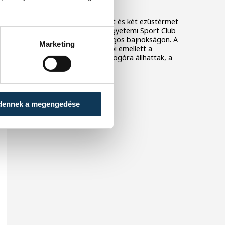
bajnokságon
Két magyar bajnoki címet és két ezüstérmet
szereztek a Veszprémi Egyetemi Sport Club
birkózói a 2026-os országos bajnokságon. A
Marketing
veszprémi klub versenyzői emellett a
csapatversenyben is dobogóra állhattak, a
harmadik helyen zártak.
dennek a megengedése