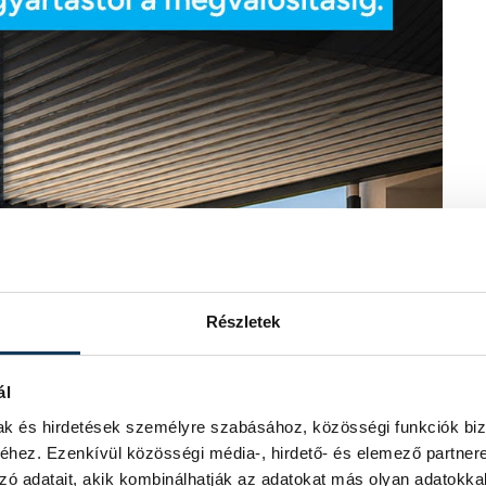
Részletek
ál
mak és hirdetések személyre szabásához, közösségi funkciók biz
hez. Ezenkívül közösségi média-, hirdető- és elemező partner
zó adatait, akik kombinálhatják az adatokat más olyan adatokka