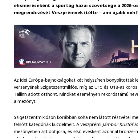
elismeréseként a sportág hazai szövetsége a 2026-os
megrendezését Veszprémnek ítélte – ami újabb mérf
Az idei Európa-bajnokságokat két helyszínen bonyolították l
versenyének Szigetszentmiklós, míg az U15 és U18-as korosz
Tallinn adott otthont. Mindkét eseményen rekordszámú neve
a mezőnyt.
Szigetszentmiklóson korábban soha nem látott részvétel mell
felnőtt kategóriák küzdelmeit. A veszprémi
Jámbor Kristóf
az
mezőnyében állt dohjóra, és első évesként azonnal bronzér