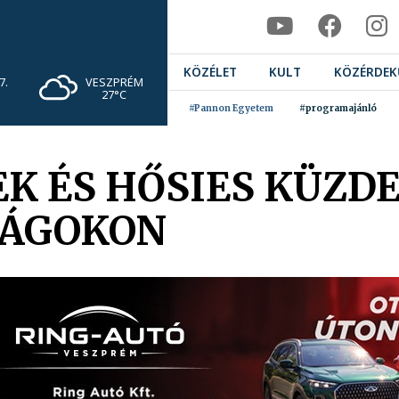
KÖZÉLET
KULT
KÖZÉRDEK
VESZPRÉM
7.
27°C
#Pannon Egyetem
#programajánló
K ÉS HŐSIES KÜZD
SÁGOKON