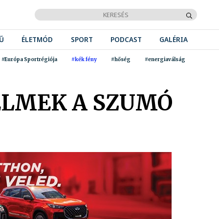
Ű
ÉLETMÓD
SPORT
PODCAST
GALÉRIA
#Európa Sportrégiója
#kék fény
#hőség
#energiaválság
ELMEK A SZUMÓ