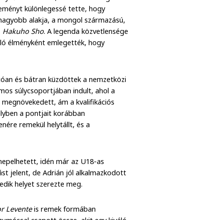
eményt különlegessé tette, hogy
gnagyobb alakja, a mongol származású,
,
Hakuho Sho
. A legenda közvetlensége
szóló élményként emlegették, hogy
rtóan és bátran küzdöttek a nemzetközi
os súlycsoportjában indult, ahol a
ya megnövekedett, ám a kvalifikációs
lyben a pontjait korábban
nére remekül helytállt, és a
nepelhetett, idén már az U18-as
st jelent, de Adrián jól alkalmazkodott
edik helyet szerezte meg.
r Levente
is remek formában