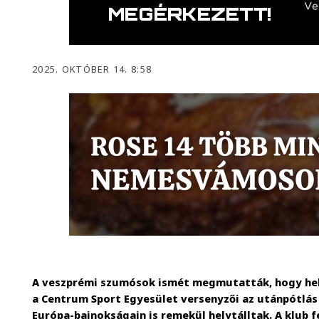
2025. OKTÓBER 14. 8:58
A veszprémi szumósok ismét megmutatták, hogy hely
a Centrum Sport Egyesület versenyzői az utánpótlás 
Európa-bajnokságain is remekül helytálltak. A klub f