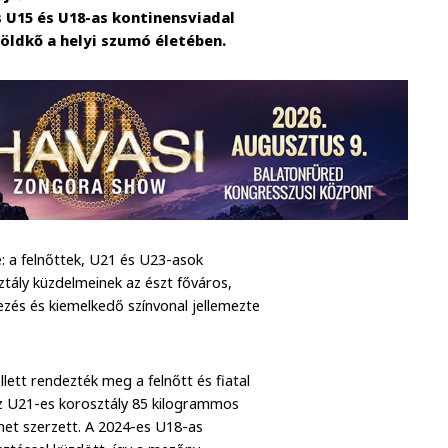
 U15 és U18-as kontinensviadal
öldkő a helyi szumó életében.
e: a felnőttek, U21 és U23-asok
tály küzdelmeinek az észt főváros,
zés és kiemelkedő színvonal jellemezte
ett rendezték meg a felnőtt és fiatal
 U21-es korosztály 85 kilogrammos
met szerzett. A 2024-es U18-as