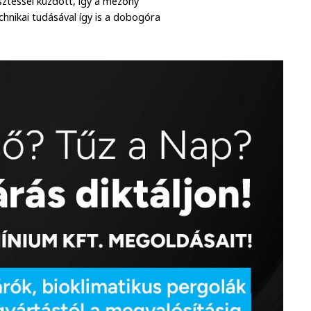
sztéssel küzdött, így a mezőny
chnikai tudásával így is a dobogóra