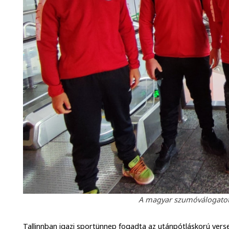
A magyar szumóválogatott
Tallinnban igazi sportünnep fogadta az utánpótláskorú verse