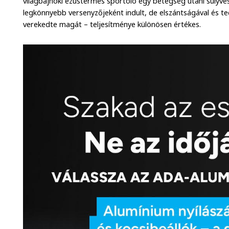
világbajnoki ezüstérmes sportoló egy betegség utáni súlyve
legkönnyebb versenyzőjeként indult, de elszántságával és te
verekedte magát – teljesítménye különösen értékes.