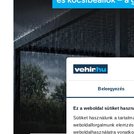
Beleegyezés
Ez a weboldal sütiket haszn
Sütiket használunk a tartal
weboldalforgalmunk elemzésé
weboldalhasználatra vonatko