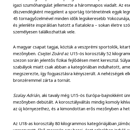
igazi szumóhangulat jellemezte a háromnapos viadalt. Az es
díszvendégként megjelent a sportág történetének egyik le
45 tornagyőzelmével minden idők legsikeresebb Yokozunája
és jelenléte inspirálóan hatott a fiatalokra – sokan életre 
személyesen találkozhattak vele.
A magyar csapat tagjai, köztük a veszprémi sportolók, kita
mezőnyben.
Csejtei Zoárd
az U15-ös korosztály 52 kilogramm
szezon során jelentős fizikai fejlődésen ment keresztül. Súl
szabályok miatt csak abban a kategóriában indulhatott, ame
megszerezte, így fogyasztásra kényszerült. A nehézségek elle
bronzéremmel zárta a tornát.
Szalay Adrián
, aki tavaly még U15-ös Európa-bajnokként ün
mezőnyben debütált. A korosztályváltás mindig komoly kihívá
az új környezethez, és a kimondottan erős mezőnyben a het
Az U18-as korosztály 80 kilogrammos kategóriájában
Jámbo