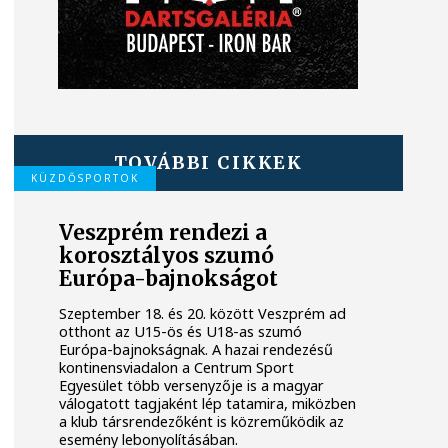
TOVÁBBI CIKKEK
KÜZDŐSPORTOK
Veszprém rendezi a
korosztályos szumó
Európa-bajnokságot
Szeptember 18. és 20. között Veszprém ad
otthont az U15-ös és U18-as szumó
Európa-bajnokságnak. A hazai rendezésű
kontinensviadalon a Centrum Sport
Egyesület több versenyzője is a magyar
válogatott tagjaként lép tatamira, miközben
a klub társrendezőként is közreműködik az
esemény lebonyolításában.