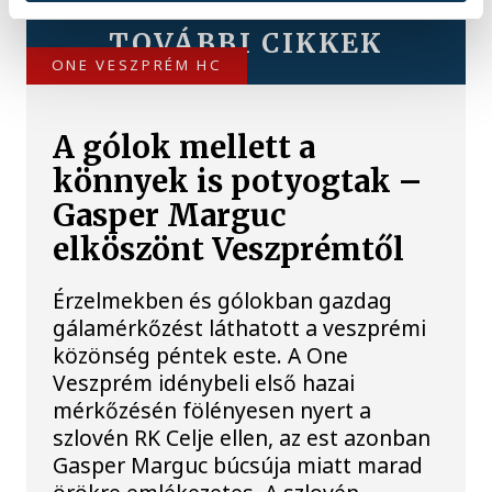
TOVÁBBI CIKKEK
ONE VESZPRÉM HC
A gólok mellett a
könnyek is potyogtak –
Gasper Marguc
elköszönt Veszprémtől
Érzelmekben és gólokban gazdag
gálamérkőzést láthatott a veszprémi
közönség péntek este. A One
Veszprém idénybeli első hazai
mérkőzésén fölényesen nyert a
szlovén RK Celje ellen, az est azonban
Gasper Marguc búcsúja miatt marad