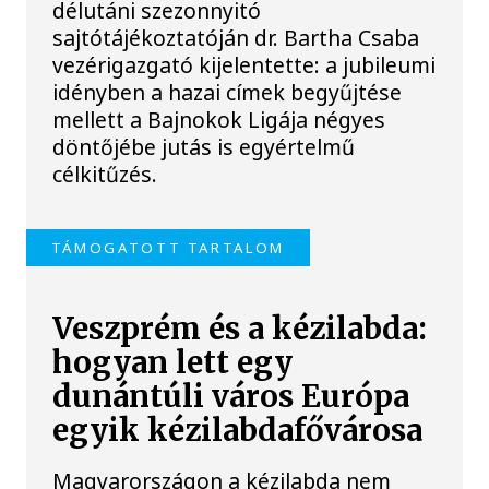
délutáni szezonnyitó
sajtótájékoztatóján dr. Bartha Csaba
vezérigazgató kijelentette: a jubileumi
idényben a hazai címek begyűjtése
mellett a Bajnokok Ligája négyes
döntőjébe jutás is egyértelmű
célkitűzés.
TÁMOGATOTT TARTALOM
Veszprém és a kézilabda:
hogyan lett egy
dunántúli város Európa
egyik kézilabdafővárosa
Magyarországon a kézilabda nem