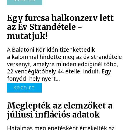
Egy furcsa halkonzerv lett
az Év Strandétele -
mutatjuk!
A Balatoni Kör idén tizenkettedik
alkalommal hirdette meg az év strandétele
versenyt, amelyre minden eddiginél több,
22 vendéglátóhely 44 étellel indult. Egy
fonyódi hely nyert...
KÖZÉLET
Meglepték az elemzőket a
júliusi inflációs adatok
Hatalmas meglepetésként értékelték az