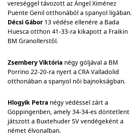
vereséggel távozott az Ángel Ximénez
Puente Genil otthonából a spanyol ligában.
Décsi Gábor
13 védése ellenére a Bada
Huesca otthon 41-33-ra kikapott a Fraikin
BM Granollerstől.
Zsembery Viktória
négy góljával a BM
Porrino 22-20-ra nyert a CRA Valladolid
otthonában a spanyol női bajnokságban.
Hlogyik Petra
négy védéssel zárt a
Göppingenben, amely 34-34-es döntetlent
játszott a Buxtehuder SV vendégeként a
német élvonalban.