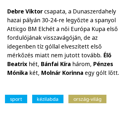
Debre Viktor
csapata, a Dunaszerdahely
hazai pályán 30-24-re legyőzte a spanyol
Atticgo BM Elchét a női Európa Kupa első
fordulójának visszavágóján, de az
idegenben tíz góllal elveszített első
mérkőzés miatt nem jutott tovább.
Élő
Beatrix
hét,
Bánfai Kíra
három,
Pénzes
Mónika
két,
Molnár Korinna
egy gólt lőtt.
sport
kézilabda
ország-világ