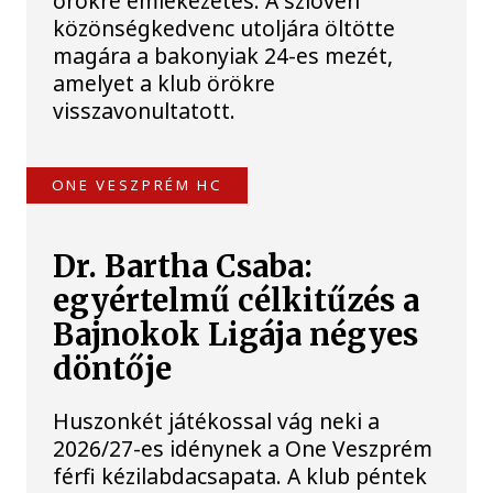
örökre emlékezetes. A szlovén
közönségkedvenc utoljára öltötte
magára a bakonyiak 24-es mezét,
amelyet a klub örökre
visszavonultatott.
ONE VESZPRÉM HC
Dr. Bartha Csaba:
egyértelmű célkitűzés a
Bajnokok Ligája négyes
döntője
Huszonkét játékossal vág neki a
2026/27-es idénynek a One Veszprém
férfi kézilabdacsapata. A klub péntek