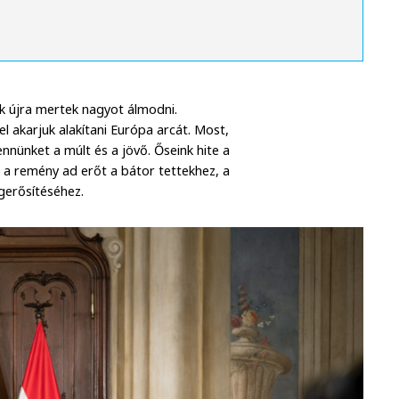
ők újra mertek nagyot álmodni.
el akarjuk alakítani Európa arcát. Most,
ennünket a múlt és a jövő. Őseink hite a
 a remény ad erőt a bátor tettekhez, a
gerősítéséhez.