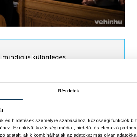
 mindig is különleges
lemben, hiszen itt élt
án hitvese, és innen
 fénye, amely máig
Részletek
ál
mak és hirdetések személyre szabásához, közösségi funkciók biz
hez. Ezenkívül közösségi média-, hirdető- és elemező partner
zó adatait, akik kombinálhatják az adatokat más olyan adatokka