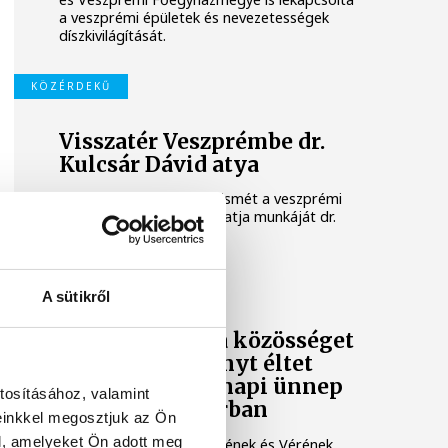
a veszprémi épületek és nevezetességek
díszkivilágítását.
KÖZÉRDEKŰ
Visszatér Veszprémbe dr.
Kulcsár Dávid atya
Vatikáni szolgálata után ismét a veszprémi
főegyházmegyében folytatja munkáját dr.
Kulcsár Dávid atya.
VESZPRÉMI ÉRSEKSÉG
A sütikről
'Az Eucharisztia közösséget
teremt és reményt éltet
bennünk' – Úrnapi ünnep
tosításához, valamint
a veszprémi várban
einkkel megosztjuk az Ön
l, amelyeket Ön adott meg
Krisztus szentséges Testének és Vérének