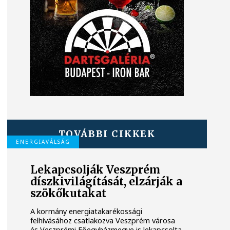
TOVÁBBI CIKKEK
ENERGIAVÁLSÁG
Lekapcsolják Veszprém
díszkivilágítását, elzárják a
szökőkutakat
A kormány energiatakarékossági
felhívásához csatlakozva Veszprém városa
és Veszprémi Főegyházmegye is lekapcsolta