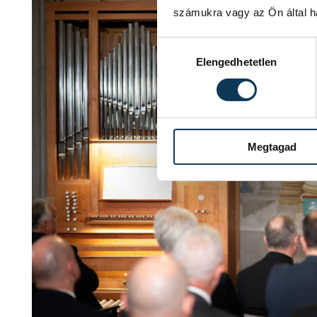
számukra vagy az Ön által ha
Hozzájárulás kiválasztása
Elengedhetetlen
Megtagad