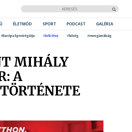
Ű
ÉLETMÓD
SPORT
PODCAST
GALÉRIA
#Európa Sportrégiója
#kék fény
#hőség
#energiaválság
NT MIHÁLY
: A
 TÖRTÉNETE