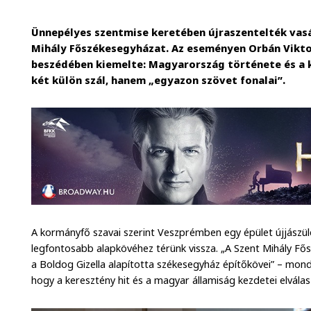
Ünnepélyes szentmise keretében újraszentelték vasá
Mihály Főszékesegyházat. Az eseményen Orbán Viktor 
beszédében kiemelte: Magyarország története és a
két külön szál, hanem „egyazon szövet fonalai”.
A kormányfő szavai szerint Veszprémben egy épület újjászül
legfontosabb alapkövéhez térünk vissza. „A Szent Mihály Fő
a Boldog Gizella alapította székesegyház építőkövei” – mondt
hogy a keresztény hit és a magyar államiság kezdetei elvála