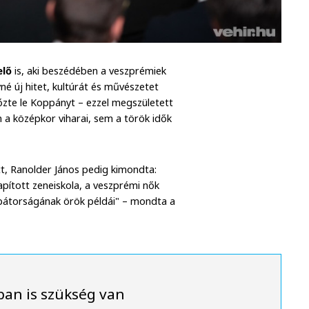
elő
is, aki beszédében a veszprémiek
yné új hitet, kultúrát és művészetet
őzte le Koppányt – ezzel megszületett
m a középkor viharai, sem a török idők
tt, Ranolder János pedig kimondta:
lapított zeneiskola, a veszprémi nők
 bátorságának örök példái" – mondta a
ban is szükség van