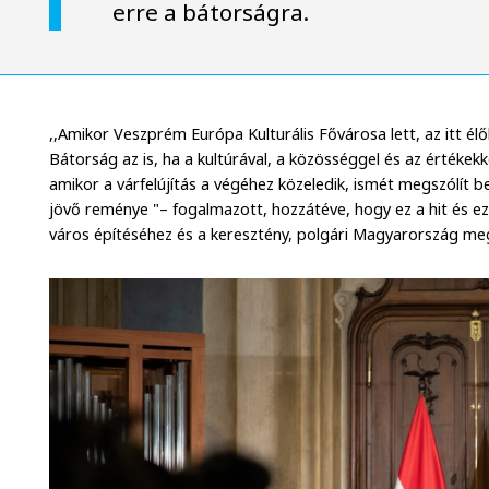
erre a bátorságra.
,,Amikor Veszprém Európa Kulturális Fővárosa lett, az itt él
Bátorság az is, ha a kultúrával, a közösséggel és az értékekk
amikor a várfelújítás a végéhez közeledik, ismét megszólít b
jövő reménye "– fogalmazott, hozzátéve, hogy ez a hit és ez
város építéséhez és a keresztény, polgári Magyarország me