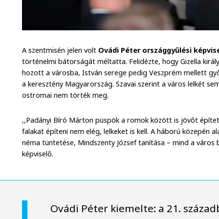
A szentmisén jelen volt
Ovádi Péter országgyűlési képvis
történelmi bátorságát méltatta. Felidézte, hogy Gizella királ
hozott a városba, István serege pedig Veszprém mellett gy
a keresztény Magyarország. Szavai szerint a város lelkét se
ostromai nem törték meg.
,,Padányi Bíró Márton püspök a romok között is jövőt építe
falakat építeni nem elég, lelkeket is kell. A háború közepén a
néma tüntetése, Mindszenty József tanítása – mind a város
képviselő.
Ovádi Péter kiemelte: a 21. század