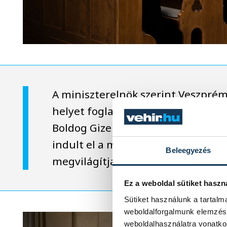
A miniszterelnök szerint Veszprém
helyet foglalt el a magyar történe
Boldog Gizella királyné, Szent Istv
indult el a magyar kereszténység
Beleegyezés
megvilágítja az ország útját.
Ez a weboldal sütiket haszn
Sütiket használunk a tartal
weboldalforgalmunk elemzésé
weboldalhasználatra vonatko