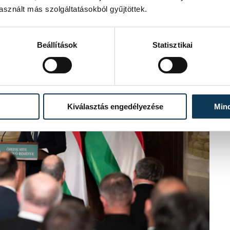
sznált más szolgáltatásokból gyűjtöttek.
Beállítások
Statisztikai
Kiválasztás engedélyezése
Min