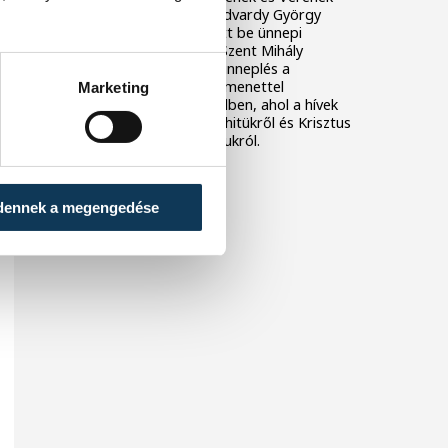
ünnepén, Úrnapján Dr. Udvardy György
veszprémi érsek mutatott be ünnepi
szentmisét a veszprémi Szent Mihály
Főszékesegyházban. Az ünneplés a
hagyományos úrnapi körmenettel
Marketing
folytatódott a várnegyedben, ahol a hívek
együtt tettek tanúságot hitükről és Krisztus
jelenlétébe vetett bizalmukról.
dennek a megengedése