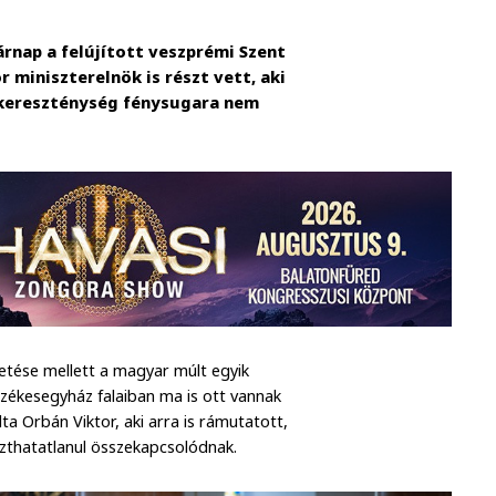
rnap a felújított veszprémi Szent
miniszterelnök is részt vett, aki
 kereszténység fénysugara nem
etése mellett a magyar múlt egyik
székesegyház falaiban ma is ott vannak
a Orbán Viktor, aki arra is rámutatott,
szthatatlanul összekapcsolódnak.