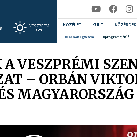
KÖZÉLET
KULT
KÖZÉRDEK
VESZPRÉM
9.
32°C
#Pannon Egyetem
#programajánló
 A VESZPRÉMI SZE
AT – ORBÁN VIKTOR
 ÉS MAGYARORSZÁG