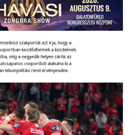
mzetközi szakportál azt írja, hogy a
 csoportban kezdődhetnek a küzdelmek.
zba, míg a negyedik helyen zárók az
hatcsapatos csoportból alakulna ki a
 lebonyolítási rend érvényesülne.