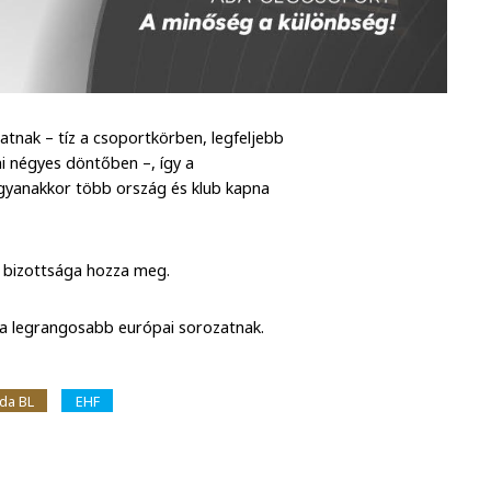
tnak – tíz a csoportkörben, legfeljebb
i négyes döntőben –, így a
gyanakkor több ország és klub kapna
 bizottsága hozza meg.
a legrangosabb európai sorozatnak.
bda BL
EHF