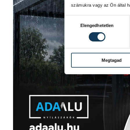
számukra vagy az Ön által ha
Hozzájárulás kiválasztása
Elengedhetetlen
Megtagad