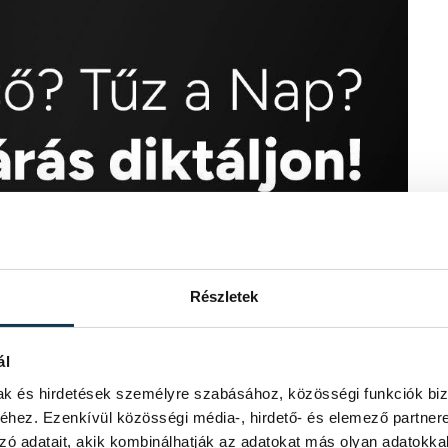
Részletek
ál
mak és hirdetések személyre szabásához, közösségi funkciók biz
hez. Ezenkívül közösségi média-, hirdető- és elemező partner
zó adatait, akik kombinálhatják az adatokat más olyan adatokka