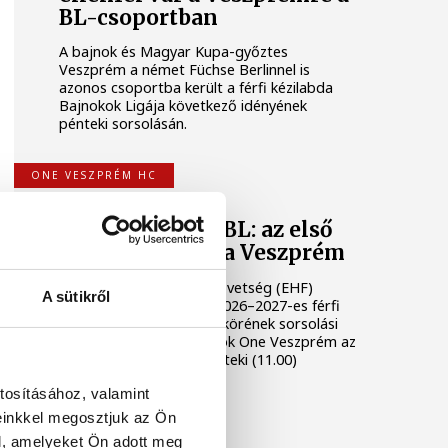
BL-csoportban
A bajnok és Magyar Kupa-győztes
Veszprém a német Füchse Berlinnel is
azonos csoportba került a férfi kézilabda
Bajnokok Ligája következő idényének
pénteki sorsolásán.
ONE VESZPRÉM HC
Férfi kézilabda BL: az első
kalapba került a Veszprém
Az Európai Kézilabda-szövetség (EHF)
A sütikről
nyilvánosságra hozta a 2026–2027-es férfi
Bajnokok Ligája csoportkörének sorsolási
kalapjait. A magyar bajnok One Veszprém az
első kalapból várja a pénteki (11.00)
sorsolást.
tosításához, valamint
einkkel megosztjuk az Ön
l, amelyeket Ön adott meg