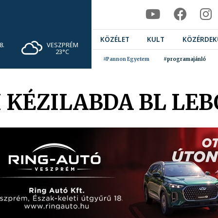
KÖZÉLET
KULT
KÖZÉRDEK
VESZPRÉM
8.
23°C
#Pannon Egyetem
#programajánló
I KÉZILABDA BL LE