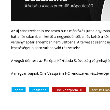
Az új rendszerben is összesen húsz mérkőzés jutna egy csapa
hat a főszakaszban, kettő a negyeddöntőben és kettő a köln
versenynaptár érdemben nem változna. A tervezet szerint u
lehetőséget a sorozatban való részvételre.
A végső döntést az Európai Kézilabda Szövetség végrehajtó
A magyar bajnok One Veszprém HC rendszeres résztvevője 
sport
kézilabda
One Veszprém HC
férfi kézila