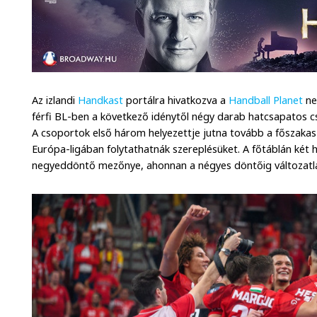
Az izlandi
Handkast
portálra hivatkozva a
Handball Planet
ne
férfi BL-ben a következő idénytől négy darab hatcsapatos
A csoportok első három helyezettje jutna tovább a főszakas
Európa-ligában folytathatnák szereplésüket. A főtáblán két 
negyeddöntő mezőnye, ahonnan a négyes döntőig változatlan