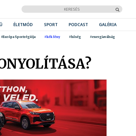
Ű
ÉLETMÓD
SPORT
PODCAST
GALÉRIA
#Európa Sportrégiója
#kék fény
#hőség
#energiaválság
BONYOLÍTÁSA?