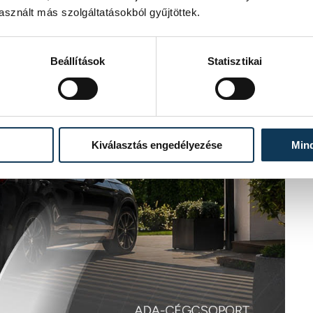
sznált más szolgáltatásokból gyűjtöttek.
Beállítások
Statisztikai
Kiválasztás engedélyezése
Min