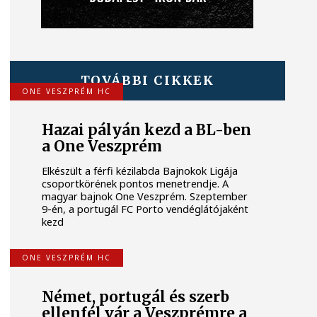
TOVÁBBI CIKKEK
ONE VESZPRÉM HC
Hazai pályán kezd a BL-ben
a One Veszprém
Elkészült a férfi kézilabda Bajnokok Ligája
csoportkörének pontos menetrendje. A
magyar bajnok One Veszprém. Szeptember
9-én, a portugál FC Porto vendéglátójaként
kezd
ONE VESZPRÉM HC
Német, portugál és szerb
ellenfél vár a Veszprémre a