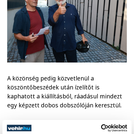
A közönség pedig közvetlenül a
köszöntőbeszédek után ízelítőt is
kaphatott a kiállításból, ráadásul mindezt
egy képzett dobos dobszólóján keresztül.
Muraközy Péter erre az időre átavanzsált