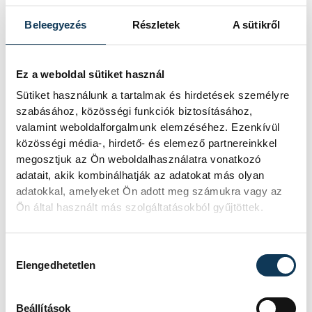
városvezetőből dobzenésszé, ahogy
kulturális pályafutása elején is tette és az
Beleegyezés
Részletek
A sütikről
ő dobszólóján keresztül kelt életre az
egészen októberig megtekinthető és
Ez a weboldal sütiket használ
kipróbálható tárlat.
Sütiket használunk a tartalmak és hirdetések személyre
szabásához, közösségi funkciók biztosításához,
valamint weboldalforgalmunk elemzéséhez. Ezenkívül
közösségi média-, hirdető- és elemező partnereinkkel
kultúra
Művészetek Háza
megosztjuk az Ön weboldalhasználatra vonatkozó
adatait, akik kombinálhatják az adatokat más olyan
Muraközy Péter
Áfrány Gábor
adatokkal, amelyeket Ön adott meg számukra vagy az
Ön által használt más szolgáltatásokból gyűjtöttek.
Fixir
Kitzinger Gábor
audiovizuális
Hozzájárulás kiválasztása
Elengedhetetlen
Beállítások