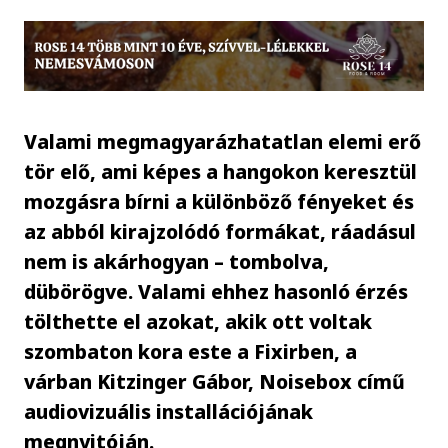
Valami megmagyarázhatatlan elemi erő
tör elő, ami képes a hangokon keresztül
mozgásra bírni a különböző fényeket és
az abból kirajzolódó formákat, ráadásul
nem is akárhogyan – tombolva,
dübörögve. Valami ehhez hasonló érzés
tölthette el azokat, akik ott voltak
szombaton kora este a Fixirben, a
várban Kitzinger Gábor, Noisebox című
audiovizuális installációjának
megnyitóján.