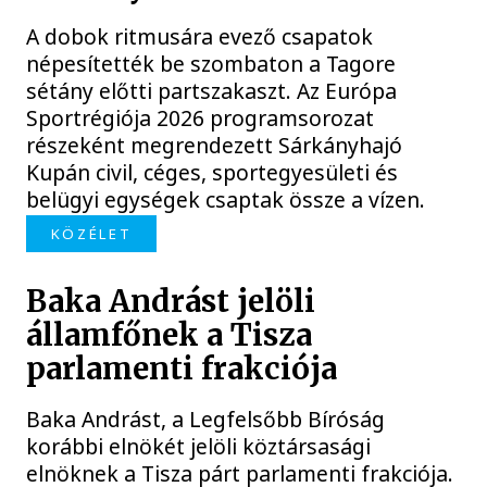
A dobok ritmusára evező csapatok
népesítették be szombaton a Tagore
sétány előtti partszakaszt. Az Európa
Sportrégiója 2026 programsorozat
részeként megrendezett Sárkányhajó
Kupán civil, céges, sportegyesületi és
belügyi egységek csaptak össze a vízen.
KÖZÉLET
Baka Andrást jelöli
államfőnek a Tisza
parlamenti frakciója
Baka Andrást, a Legfelsőbb Bíróság
korábbi elnökét jelöli köztársasági
elnöknek a Tisza párt parlamenti frakciója.