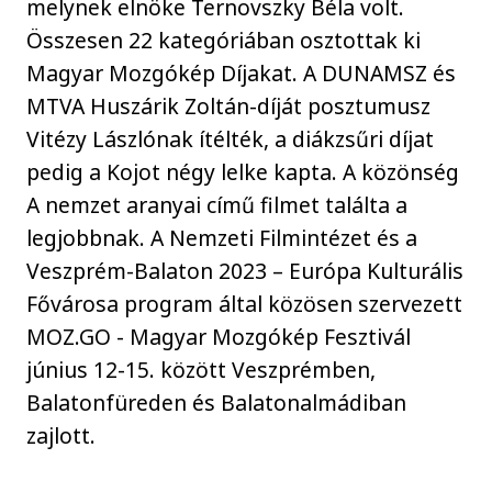
melynek elnöke Ternovszky Béla volt.
Összesen 22 kategóriában osztottak ki
Magyar Mozgókép Díjakat. A DUNAMSZ és
MTVA Huszárik Zoltán-díját posztumusz
Vitézy Lászlónak ítélték, a diákzsűri díjat
pedig a Kojot négy lelke kapta. A közönség
A nemzet aranyai című filmet találta a
legjobbnak. A Nemzeti Filmintézet és a
Veszprém-Balaton 2023 – Európa Kulturális
Fővárosa program által közösen szervezett
MOZ.GO - Magyar Mozgókép Fesztivál
június 12-15. között Veszprémben,
Balatonfüreden és Balatonalmádiban
zajlott.