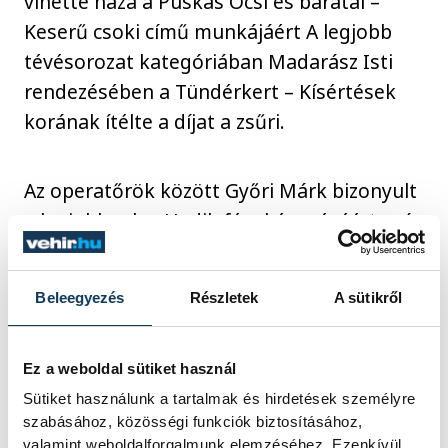
vihette haza a Puskás Öcsi és barátai –
Keserű csoki című munkájáért A legjobb
tévésorozat kategóriában Madarász Isti
rendezésében a Tündérkert – Kísértések
korának ítélte a díjat a zsűri.
Az operatőrök között Győri Márk bizonyult
a legjobbnak a Hadik fényképezéséért, míg
a legjobb forgatókönyvírónak Fonyódi
Tibort és Tóth Barnabást találta a zsűri a
Beleegyezés
Részletek
A sütikről
Mesterjátszmáért. A legjobb hangmérnök
díját Madácsi Imre vehette át a Valami
madarakért, a legjobb zeneszerző díját
Ez a weboldal sütiket használ
pedig Pacsay Attila kapta a Semmelweis
Sütiket használunk a tartalmak és hirdetések személyre
szabásához, közösségi funkciók biztosításához,
zenéjéért. A legjobb vágó díját a Libertate
valamint weboldalforgalmunk elemzéséhez. Ezenkívül