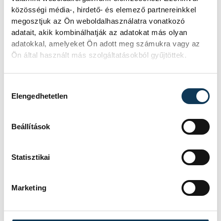
'89 – Nagyszebenért Lemhényi Réka
közösségi média-, hirdető- és elemező partnereinkkel
vihette haza, a legjobb díszlettervezőnek a
megosztjuk az Ön weboldalhasználatra vonatkozó
adatait, akik kombinálhatják az adatokat más olyan
Semmelweis világáért Pater Sparrowt
adatokkal, amelyeket Ön adott meg számukra vagy az
tartotta a zsűri. A legjobb jelmez díját
Ön által használt más szolgáltatásokból gyűjtöttek.
Zelenka Nórának ítélték a Majdnem
menyasszony című filmben nyújtott
Hozzájárulás kiválasztása
teljesítményéért, a legjobb maszk
Elengedhetetlen
elismerést pedig Tóth Anikó kapta a
Tündérkert - Kísértések korának.
Beállítások
Statisztikai
Marketing