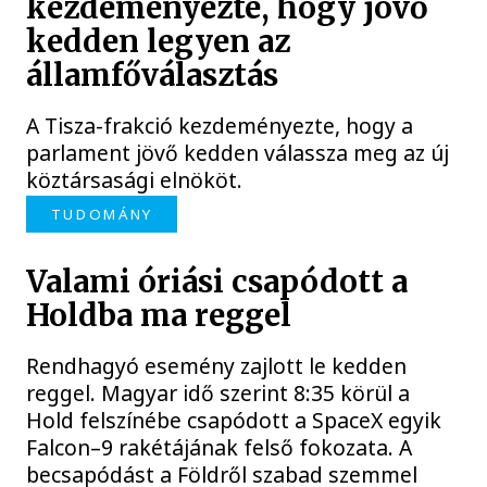
kezdeményezte, hogy jövő
kedden legyen az
államfőválasztás
A Tisza-frakció kezdeményezte, hogy a
parlament jövő kedden válassza meg az új
köztársasági elnököt.
TUDOMÁNY
Valami óriási csapódott a
Holdba ma reggel
Rendhagyó esemény zajlott le kedden
reggel. Magyar idő szerint 8:35 körül a
Hold felszínébe csapódott a SpaceX egyik
Falcon–9 rakétájának felső fokozata. A
becsapódást a Földről szabad szemmel