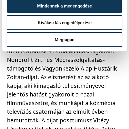
Mindennek a megengedése
Kiválasztás engedélyezése
Megtagad
Idén is átadták a Duna Médiaszolgáltató
Nonprofit Zrt. és Médiaszolgáltatás-
támogató és Vagyonkezelő Alap Huszárik
Zoltán-díjat. Az elismerést az az alkotó
kapja, aki kimagasló teljesítményével
jelentős hatást gyakorolt a hazai
filmművészetre, és munkáját a közmédia
televíziós csatornáján az elmúlt évben
bemutatták. A díjat posztumusz Vitézy
Lászlónak ítélték, melyet fia, Vitézy Péter