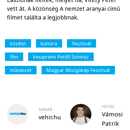
vett át. A közönség A nemzet aranyai című
filmet találta a legjobbnak.
közélet
kultúra
fesztivál
film
Veszprémi Petőfi Színház
művészet
Magyar Mozgókép Fesztivál
FOTÓS
SZERZŐ
Vámosi
vehir.hu
Patrik