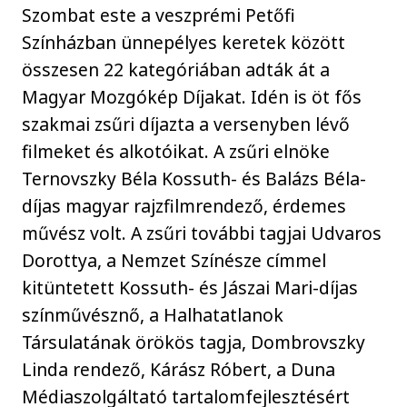
Szombat este a veszprémi Petőfi
Színházban ünnepélyes keretek között
összesen 22 kategóriában adták át a
Magyar Mozgókép Díjakat. Idén is öt fős
szakmai zsűri díjazta a versenyben lévő
filmeket és alkotóikat. A zsűri elnöke
Ternovszky Béla Kossuth- és Balázs Béla-
díjas magyar rajzfilmrendező, érdemes
művész volt. A zsűri további tagjai Udvaros
Dorottya, a Nemzet Színésze címmel
kitüntetett Kossuth- és Jászai Mari-díjas
színművésznő, a Halhatatlanok
Társulatának örökös tagja, Dombrovszky
Linda rendező, Kárász Róbert, a Duna
Médiaszolgáltató tartalomfejlesztésért