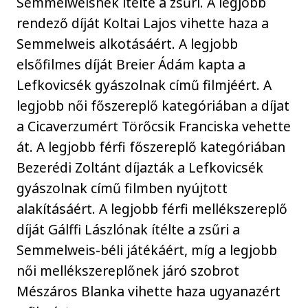
Semmelweisnek ítélte a zsűri. A legjobb
rendező díját Koltai Lajos vihette haza a
Semmelweis alkotásáért. A legjobb
elsőfilmes díját Breier Ádám kapta a
Lefkovicsék gyászolnak című filmjéért. A
legjobb női főszereplő kategóriában a díjat
a Cicaverzumért Törőcsik Franciska vehette
át. A legjobb férfi főszereplő kategóriában
Bezerédi Zoltánt díjazták a Lefkovicsék
gyászolnak című filmben nyújtott
alakításáért. A legjobb férfi mellékszereplő
díját Gálffi Lászlónak ítélte a zsűri a
Semmelweis-béli játékáért, míg a legjobb
női mellékszereplőnek járó szobrot
Mészáros Blanka vihette haza ugyanazért