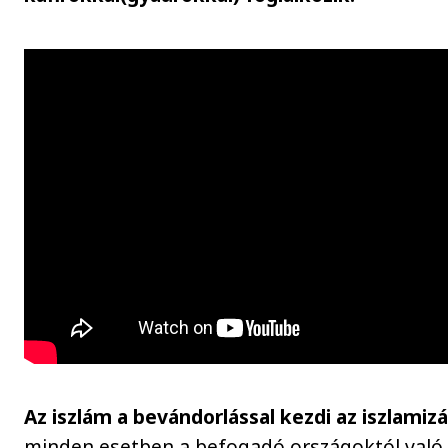
Az iszlám a bevándorlással kezdi az iszlamizá
minden esetben a befogadó országoktól való 