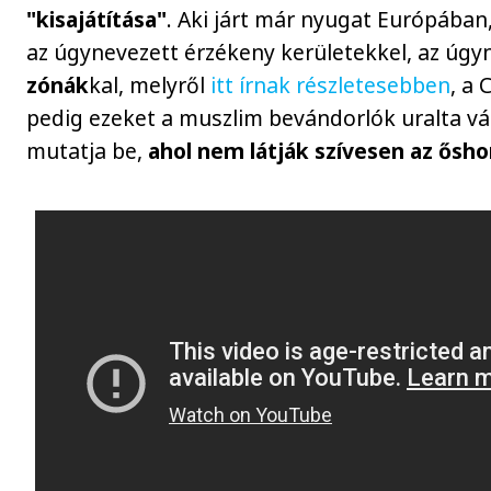
"kisajátítása"
. Aki járt már nyugat Európában,
az úgynevezett érzékeny kerületekkel, az úg
zónák
kal, melyről
itt írnak részletesebben
, a 
pedig ezeket a muszlim bevándorlók uralta vá
mutatja be,
ahol nem látják szívesen az ősho