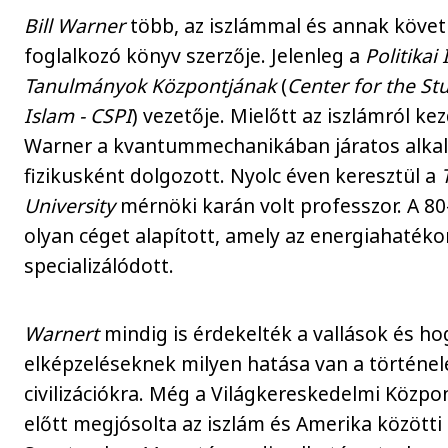
Bill Warner
több, az iszlámmal és annak köve
foglalkozó könyv szerzője. Jelenleg a
Politikai
Tanulmányok Központjának
(
Center for the Stu
Islam - CSPI
) vezetője. Mielőtt az iszlámról kez
Warner a kvantummechanikában járatos alka
fizikusként dolgozott. Nyolc éven keresztül a
University
mérnöki karán volt professzor. A 8
olyan céget alapított, amely az energiahaték
specializálódott.
Warnert
mindig is érdekelték a vallások és hog
elképzeléseknek milyen hatása van a történel
civilizációkra. Még a Világkereskedelmi Közp
előtt megjósolta az iszlám és Amerika közötti