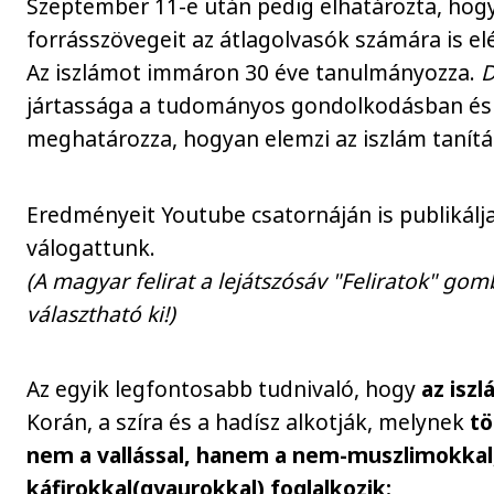
Szeptember 11-e után pedig elhatározta, hogy
forrásszövegeit az átlagolvasók számára is el
Az iszlámot immáron 30 éve tanulmányozza.
D
jártassága a tudományos gondolkodásban é
meghatározza, hogyan elemzi az iszlám tanítá
Eredményeit Youtube csatornáján is publikálja
válogattunk.
(A magyar felirat a lejátszósáv "Feliratok" gom
választható ki!)
Az egyik legfontosabb tudnivaló, hogy
az isz
Korán, a szíra és a hadísz alkotják, melynek
tö
nem a vallással, hanem a nem-muszlimokkal
káfirokkal(gyaurokkal) foglalkozik: