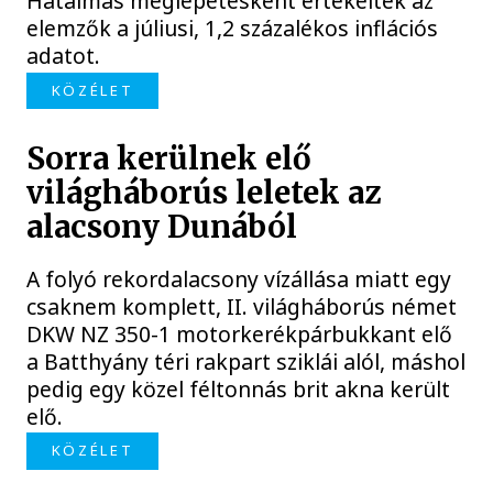
Hatalmas meglepetésként értékelték az
elemzők a júliusi, 1,2 százalékos inflációs
adatot.
KÖZÉLET
Sorra kerülnek elő
világháborús leletek az
alacsony Dunából
A folyó rekordalacsony vízállása miatt egy
csaknem komplett, II. világháborús német
DKW NZ 350-1 motorkerékpárbukkant elő
a Batthyány téri rakpart sziklái alól, máshol
pedig egy közel féltonnás brit akna került
elő.
KÖZÉLET