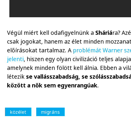
Végül miért kell odafigyelnünk a
Sháriá
ra? Az
csak jogokat, hanem az élet minden mozzana
előírásokat tartalmaz. A
problémát Warner sze
jelenti
, hiszen egy olyan civilizáció teljes alapja
amelynek minden fölött kell álnia. Ebben a v
létezik
se vallásszabadság, se szólásszabads
között a nők sem egyenrangúak
.
közélet
migráns