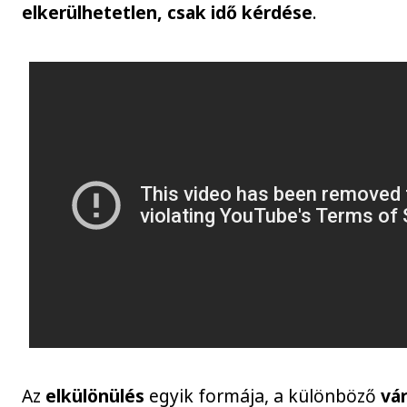
elkerülhetetlen, csak idő kérdése
.
Az
elkülönülés
egyik formája, a különböző
vá