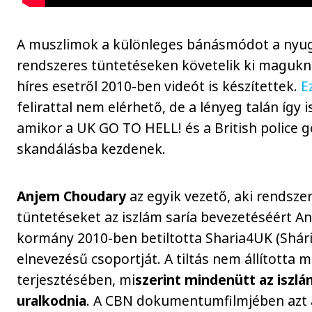
A muszlimok a különleges bánásmódot a nyu
rendszeres tüntetéseken követelik ki magukn
híres esetről 2010-ben videót is készítettek.
E
felirattal nem elérhető, de a lényeg talán így i
amikor a UK GO TO HELL! és a British police go
skandálásba kezdenek.
Anjem Choudary
az egyik vezető, aki rendsze
tüntetéseket az iszlám saría bevezetéséért Ang
kormány 2010-ben betiltotta Sharia4UK (Shári
elnevezésű csoportját. A tiltás nem állította 
terjesztésében, mi
szerint mindenütt az iszlá
uralkodnia
. A CBN dokumentumfilmjében azt á