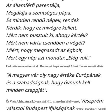
Az államférfi parentálja,
Megáldja a szentséges pápa.
És minden rendű népek, rendek
Kérdik, hogy ez mivégre kellett.
Mért nem pusztult ki, ahogy kérték?
Mért nem várta csendben a végét?
Miért, hogy meghasadt az égbolt,
Mert egy nép azt mondta: „Elég volt.”
Ezek után megemlékezett dr. Brusznyai Árpádról majd Albert Camus szavait idézte:
"A magyar vér oly nagy értéke Európának
és a szabadságnak, hogy óvnunk kell
minden cseppjét".
Veszprém
Őt Vitéz Juhász Antal követte, aki H.L. ismeretlen költő versét,
válaszol Budapest ifjúságának
címmel mondta el. Annak