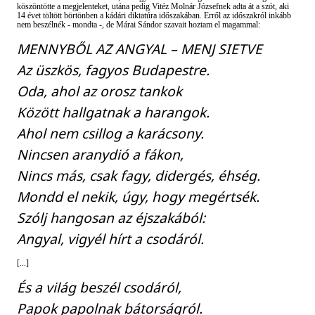
köszöntötte a megjelenteket, utána pedig Vitéz Molnár Józsefnek adta át a szót, aki
14 évet töltött börtönben a kádári diktatúra időszakában. Erről az időszakról inkább
nem beszélnék - mondta -, de Márai Sándor szavait hoztam el magammal:
MENNYBŐL AZ ANGYAL – MENJ SIETVE
Az üszkös, fagyos Budapestre.
Oda, ahol az orosz tankok
Között hallgatnak a harangok.
Ahol nem csillog a karácsony.
Nincsen aranydió a fákon,
Nincs más, csak fagy, didergés, éhség.
Mondd el nekik, úgy, hogy megértsék.
Szólj hangosan az éjszakából:
Angyal, vigyél hírt a csodáról.
[...]
És a világ beszél csodáról,
Papok papolnak bátorságról.