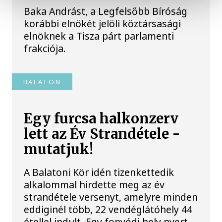
Baka Andrást, a Legfelsőbb Bíróság
korábbi elnökét jelöli köztársasági
elnöknek a Tisza párt parlamenti
frakciója.
BALATON
Egy furcsa halkonzerv
lett az Év Strandétele -
mutatjuk!
A Balatoni Kör idén tizenkettedik
alkalommal hirdette meg az év
strandétele versenyt, amelyre minden
eddiginél több, 22 vendéglátóhely 44
étellel indult. Egy fonyódi hely nyert...