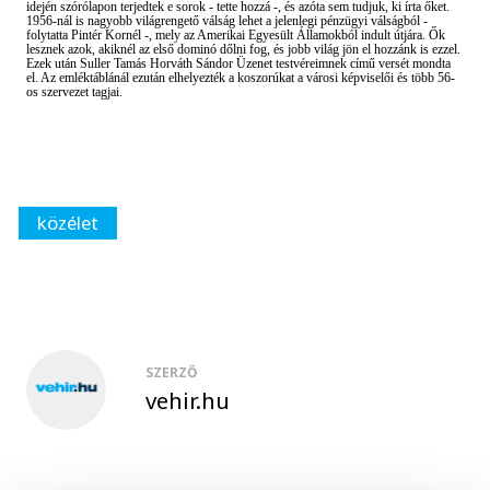
idején szórólapon terjedtek e sorok - tette hozzá -, és azóta sem tudjuk, ki írta őket.
1956-nál is nagyobb világrengető válság lehet a jelenlegi pénzügyi válságból -
folytatta Pintér Kornél -, mely az Amerikai Egyesült Államokból indult útjára. Ők
lesznek azok, akiknél az első dominó dőlni fog, és jobb világ jön el hozzánk is ezzel.
Ezek után Suller Tamás Horváth Sándor Üzenet testvéreimnek című versét mondta
el. Az emléktáblánál ezután elhelyezték a koszorúkat a városi képviselői és több 56-
os szervezet tagjai.
közélet
SZERZŐ
vehir.hu