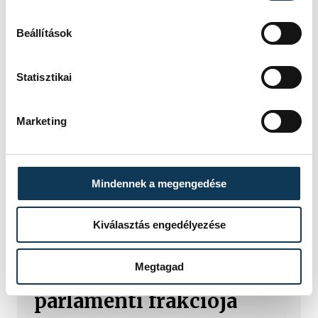
Beállítások
Statisztikai
Marketing
Mindennek a megengedése
TOVÁBBI CIKKEK
KÖZÉLET
Kiválasztás engedélyezése
Baka Andrást jelöli
Megtagad
államfőnek a Tisza
parlamenti frakciója