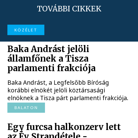
TOVÁBBI CIKKEK
KÖZÉLET
Baka Andrást jelöli
államfőnek a Tisza
parlamenti frakciója
Baka Andrást, a Legfelsőbb Bíróság
korábbi elnökét jelöli köztársasági
elnöknek a Tisza párt parlamenti frakciója.
BALATON
Egy furcsa halkonzerv lett
az Év Strandétele -