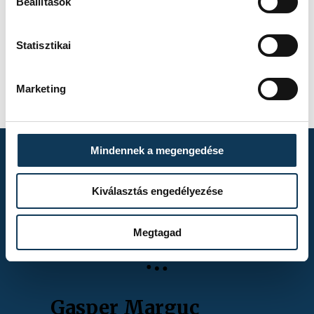
Beállítások
Statisztikai
FOTÓS
Szalai
Csaba
Marketing
Mindennek a megengedése
TOVÁBBI
Kiválasztás engedélyezése
ALBUMOK
Megtagad
Gasper Marguc