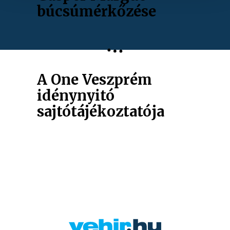
búcsúmérkőzése
A One Veszprém
idénynyitó
sajtótájékoztatója