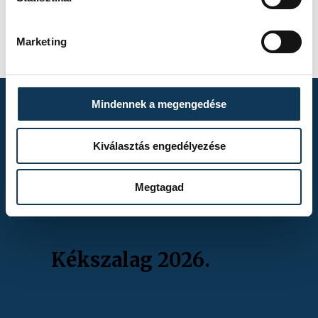
FOTÓS
Szalai
Csaba
Marketing
Mindennek a megengedése
TOVÁBBI
Kiválasztás engedélyezése
ALBUMOK
Megtagad
Kékszalag 2026.