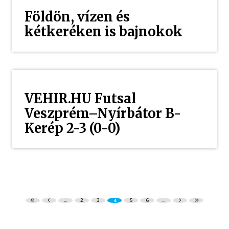
Földön, vízen és
kétkeréken is bajnokok
VEHIR.HU Futsal
Veszprém–Nyírbátor B-
Kerép 2-3 (0-0)
...
2
3
4
5
6
...