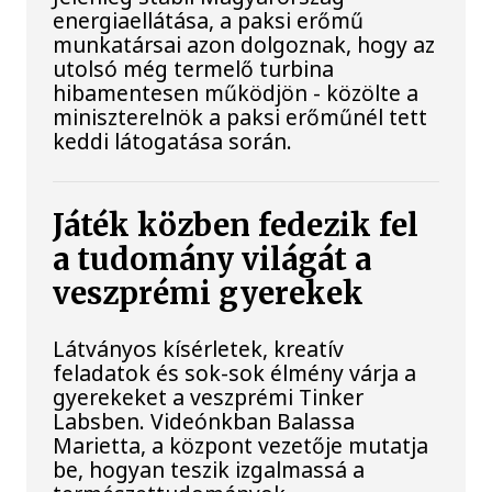
energiaellátása, a paksi erőmű
munkatársai azon dolgoznak, hogy az
utolsó még termelő turbina
hibamentesen működjön - közölte a
miniszterelnök a paksi erőműnél tett
keddi látogatása során.
Játék közben fedezik fel
a tudomány világát a
veszprémi gyerekek
Látványos kísérletek, kreatív
feladatok és sok-sok élmény várja a
gyerekeket a veszprémi Tinker
Labsben. Videónkban Balassa
Marietta, a központ vezetője mutatja
be, hogyan teszik izgalmassá a