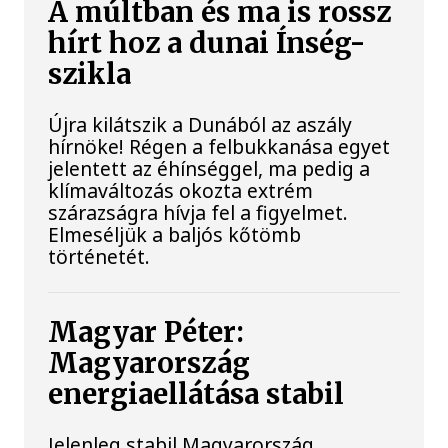
A múltban és ma is rossz
hírt hoz a dunai Ínség-
szikla
Újra kilátszik a Dunából az aszály
hírnöke! Régen a felbukkanása egyet
jelentett az éhínséggel, ma pedig a
klímaváltozás okozta extrém
szárazságra hívja fel a figyelmet.
Elmeséljük a baljós kőtömb
történetét.
Magyar Péter:
Magyarország
energiaellátása stabil
Jelenleg stabil Magyarország