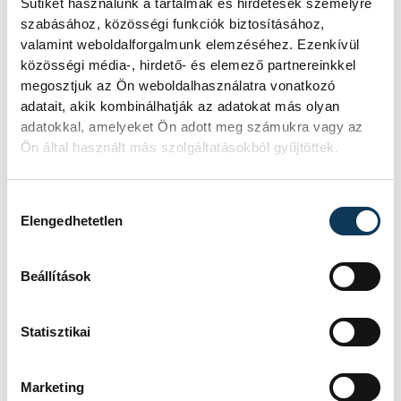
a júliusi inflációs adatok
Sütiket használunk a tartalmak és hirdetések személyre
szabásához, közösségi funkciók biztosításához,
valamint weboldalforgalmunk elemzéséhez. Ezenkívül
Hatalmas meglepetésként értékelték
közösségi média-, hirdető- és elemező partnereinkkel
az elemzők a júliusi, 1,2 százalékos
megosztjuk az Ön weboldalhasználatra vonatkozó
inflációs adatot.
adatait, akik kombinálhatják az adatokat más olyan
adatokkal, amelyeket Ön adott meg számukra vagy az
Ön által használt más szolgáltatásokból gyűjtöttek.
Sorra kerülnek elő
világháborús leletek az
Hozzájárulás kiválasztása
alacsony Dunából
Elengedhetetlen
A folyó rekordalacsony vízállása miatt
Beállítások
egy csaknem komplett, II.
világháborús német DKW NZ 350-1
motorkerékpárbukkant elő a
Statisztikai
Batthyány téri rakpart sziklái alól,
máshol pedig egy közel féltonnás brit
akna került elő.
Marketing