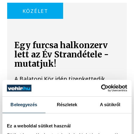
KÖZÉLET
Egy furcsa halkonzerv
lett az Év Strandétele -
mutatjuk!
A Balatoni Kör idén tizenkettedik
alkalommal hirdette meg az év
strandétele versenyt, amelyre minden
eddiginél több, 22 vendéglátóhely 44
étellel indult. Egy fonyódi hely nyert...
Beleegyezés
Részletek
A sütikről
Meglepték az elemzőket
Ez a weboldal sütiket használ