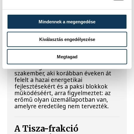
Késéltánc a Dunán: Mi
Mindennek a megengedése
történik, ha leáll Paks?
Mártha Imre, az MVM Zrt. egykori
Kiválasztás engedélyezése
vezérigazgatója ATV-n Rónai Egonnak
adott interjújában vázolta fel a Paksi
Megtagad
Atomerőmű előtt álló példátlan
technológiai kihívásokat. A
szakember, aki korábban éveken át
felelt a hazai energetikai
fejlesztésekért és a paksi blokkok
működéséért, arra figyelmeztet: az
erőmű olyan üzemállapotban van,
amelyre eredetileg nem tervezték.
A Tisza-frakció