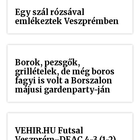
Egy szál rózsával
emlékeztek Veszprémben
Borok, pezsgők,
grillételek, de még boros
fagyi is volt a Borszalon
májusi gardenparty-ján
VEHIR.HU Futsal
Veszprém–DEAC 4-3 (1-2)