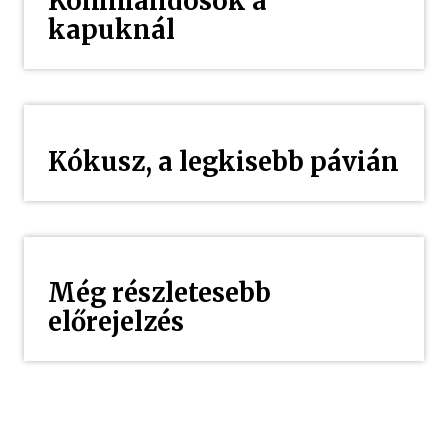
Kommandósok a
kapuknál
Kókusz, a legkisebb pávián
Még részletesebb
előrejelzés