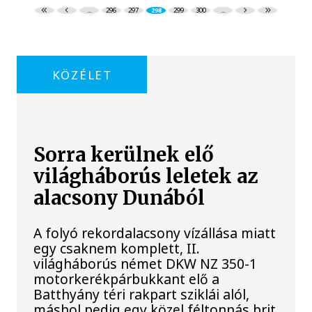
...
296
297
298
299
300
...
KÖZÉLET
Sorra kerülnek elő
világháborús leletek az
alacsony Dunából
A folyó rekordalacsony vízállása miatt
egy csaknem komplett, II.
világháborús német DKW NZ 350-1
motorkerékpárbukkant elő a
Batthyány téri rakpart sziklái alól,
máshol pedig egy közel féltonnás brit