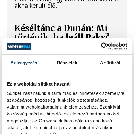
akna került elő.
Késéltánc a Dunán: Mi
történik, ha leáll Paks?
Mártha Imre, az MVM Zrt. egykori
vezérigazgatója ATV-n Rónai Egonnak
Beleegyezés
Részletek
A sütikről
adott interjújában vázolta fel a Paksi
Atomerőmű előtt álló példátlan
technológiai kihívásokat. A
szakember, aki korábban éveken át
Ez a weboldal sütiket használ
felelt a hazai energetikai
Sütiket használunk a tartalmak és hirdetések személyre
fejlesztésekért és a paksi blokkok
szabásához, közösségi funkciók biztosításához,
működéséért, arra figyelmeztet: az
valamint weboldalforgalmunk elemzéséhez. Ezenkívül
erőmű olyan üzemállapotban van,
közösségi média-, hirdető- és elemező partnereinkkel
amelyre eredetileg nem tervezték.
megosztjuk az Ön weboldalhasználatra vonatkozó
adatait, akik kombinálhatják az adatokat más olyan