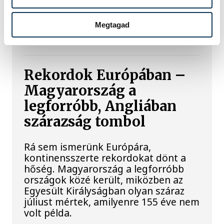
fokozata. A becsapódást a Földről
szabad szemmel nem lehetett látni, a
szakemberek azonban távcsövekkel
Megtagad
figyelték az eseményt.
Rekordok Európában –
Magyarország a
legforróbb, Angliában
szárazság tombol
Rá sem ismerünk Európára,
kontinensszerte rekordokat dönt a
hőség. Magyarország a legforróbb
országok közé került, miközben az
Egyesült Királyságban olyan száraz
júliust mértek, amilyenre 155 éve nem
volt példa.