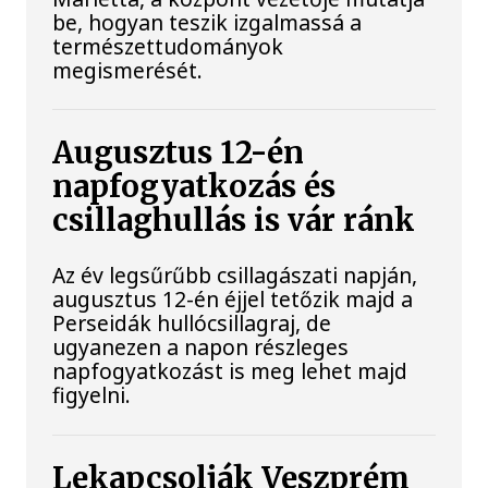
be, hogyan teszik izgalmassá a
természettudományok
megismerését.
Augusztus 12-én
napfogyatkozás és
csillaghullás is vár ránk
Az év legsűrűbb csillagászati napján,
augusztus 12-én éjjel tetőzik majd a
Perseidák hullócsillagraj, de
ugyanezen a napon részleges
napfogyatkozást is meg lehet majd
figyelni.
Lekapcsolják Veszprém