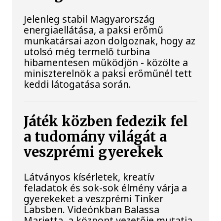
Jelenleg stabil Magyarország
energiaellátása, a paksi erőmű
munkatársai azon dolgoznak, hogy az
utolsó még termelő turbina
hibamentesen működjön - közölte a
miniszterelnök a paksi erőműnél tett
keddi látogatása során.
Játék közben fedezik fel
a tudomány világát a
veszprémi gyerekek
Látványos kísérletek, kreatív
feladatok és sok-sok élmény várja a
gyerekeket a veszprémi Tinker
Labsben. Videónkban Balassa
Marietta, a központ vezetője mutatja