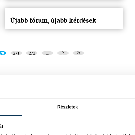
Újabb fórum, újabb kérdések
70
271
272
...
Részletek
ál