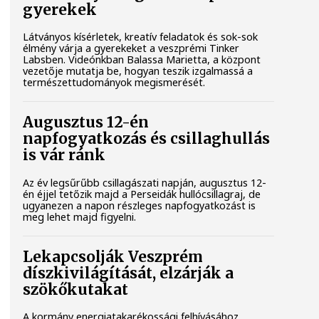
gyerekek
Látványos kísérletek, kreatív feladatok és sok-sok
élmény várja a gyerekeket a veszprémi Tinker
Labsben. Videónkban Balassa Marietta, a központ
vezetője mutatja be, hogyan teszik izgalmassá a
természettudományok megismerését.
Augusztus 12-én
napfogyatkozás és csillaghullás
is vár ránk
Az év legsűrűbb csillagászati napján, augusztus 12-
én éjjel tetőzik majd a Perseidák hullócsillagraj, de
ugyanezen a napon részleges napfogyatkozást is
meg lehet majd figyelni.
Lekapcsolják Veszprém
díszkivilágítását, elzárják a
szökőkutakat
A kormány energiatakarékossági felhívásához