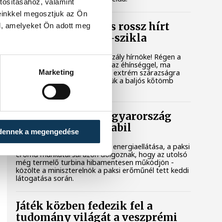
tosításához, valamint
einkkel megosztjuk az Ön
A múltban és ma is rossz hírt
l, amelyeket Ön adott meg
hoz a dunai Ínség-szikla
Újra kilátszik a Dunából az aszály hírnöke! Régen a
felbukkanása egyet jelentett az éhínséggel, ma
Marketing
pedig a klímaváltozás okozta extrém szárazságra
hívja fel a figyelmet. Elmeséljük a baljós kőtömb
történetét.
Magyar Péter: Magyarország
energiaellátása stabil
dennek a megengedése
Jelenleg stabil Magyarország energiaellátása, a paksi
erőmű munkatársai azon dolgoznak, hogy az utolsó
még termelő turbina hibamentesen működjön -
közölte a miniszterelnök a paksi erőműnél tett keddi
látogatása során.
Játék közben fedezik fel a
tudomány világát a veszprémi