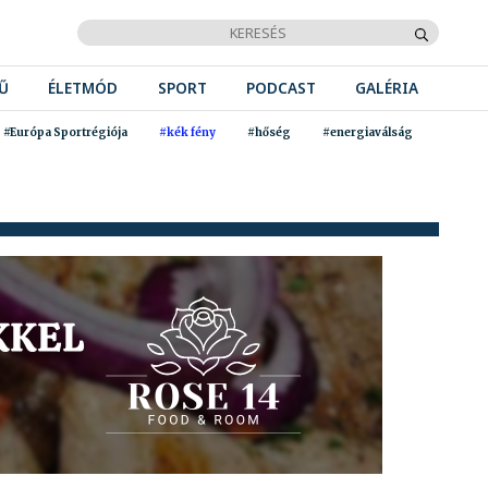
Ű
ÉLETMÓD
SPORT
PODCAST
GALÉRIA
#Európa Sportrégiója
#kék fény
#hőség
#energiaválság