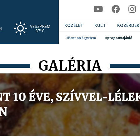
KÖZÉLET
KULT
KÖZÉRDEK
VESZPRÉM
6.
37°C
#Pannon Egyetem
#programajánló
GALÉRIA