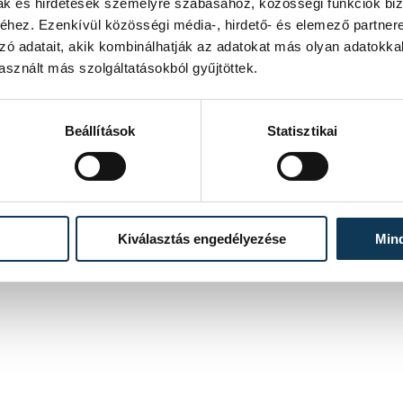
mak és hirdetések személyre szabásához, közösségi funkciók biz
hez. Ezenkívül közösségi média-, hirdető- és elemező partner
zó adatait, akik kombinálhatják az adatokat más olyan adatokka
sznált más szolgáltatásokból gyűjtöttek.
Beállítások
Statisztikai
Kiválasztás engedélyezése
Min