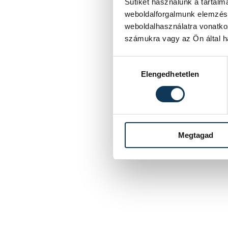
Sütiket használunk a tartal
weboldalforgalmunk elemzésé
weboldalhasználatra vonatko
számukra vagy az Ön által ha
Hozzájárulás kiválasztása
Elengedhetetlen
Megtagad