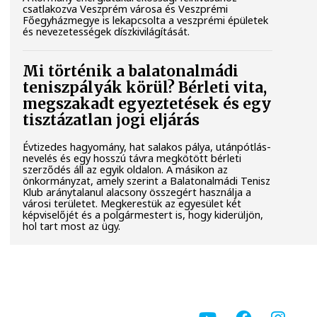
csatlakozva Veszprém városa és Veszprémi
Főegyházmegye is lekapcsolta a veszprémi épületek
és nevezetességek díszkivilágítását.
Mi történik a balatonalmádi
teniszpályák körül? Bérleti vita,
megszakadt egyeztetések és egy
tisztázatlan jogi eljárás
Évtizedes hagyomány, hat salakos pálya, utánpótlás-
nevelés és egy hosszú távra megkötött bérleti
szerződés áll az egyik oldalon. A másikon az
önkormányzat, amely szerint a Balatonalmádi Tenisz
Klub aránytalanul alacsony összegért használja a
városi területet. Megkerestük az egyesület két
képviselőjét és a polgármestert is, hogy kiderüljön,
hol tart most az ügy.