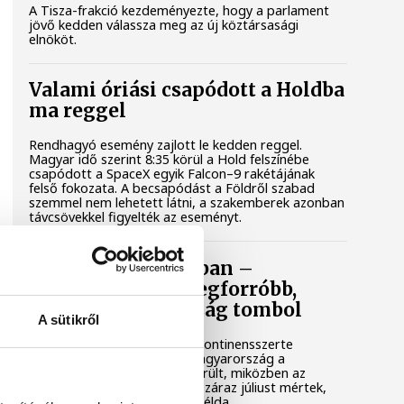
A Tisza-frakció kezdeményezte, hogy a parlament
jövő kedden válassza meg az új köztársasági
elnököt.
Valami óriási csapódott a Holdba
ma reggel
Rendhagyó esemény zajlott le kedden reggel.
Magyar idő szerint 8:35 körül a Hold felszínébe
csapódott a SpaceX egyik Falcon–9 rakétájának
felső fokozata. A becsapódást a Földről szabad
szemmel nem lehetett látni, a szakemberek azonban
távcsövekkel figyelték az eseményt.
Rekordok Európában –
Magyarország a legforróbb,
Angliában szárazság tombol
A sütikről
Rá sem ismerünk Európára, kontinensszerte
rekordokat dönt a hőség. Magyarország a
legforróbb országok közé került, miközben az
Egyesült Királyságban olyan száraz júliust mértek,
amilyenre 155 éve nem volt példa.