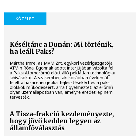
KÖZÉLET
Késéltánc a Dunán: Mi történik,
ha leáll Paks?
Mártha Imre, az MVM Zrt. egykori vezérigazgatója
ATV-n Rónai Egonnak adott interjújában vázolta fel
a Paksi Atomerőmű előtt álló példátlan technológiai
kihívásokat. A szakember, aki korábban éveken át
felelt a hazai energetikai fejlesztésekért és a paksi
blokkok működéséért, arra figyelmeztet: az erőmű
olyan üzemállapotban van, amelyre eredetileg nem
tervezték.
A Tisza-frakció kezdeményezte,
hogy jövő kedden legyen az
államfőválasztás