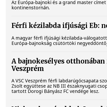
Az Európa-bajnoki és a grand master címet 
kontinenstornán.
Férfi kézilabda ifjúsági Eb:
A magyar férfi ifjúsági kézilabda-válogatot
Európa-bajnokság csütörtöki negyeddöntő
A bajnokesélyes otthonában f
Veszprém
A VSC Veszprém férfi labdarúgócsapata szo
Zsolt együttese az NB III északnyugati cs
tartott Dorogi Bányász FC vendége lesz.