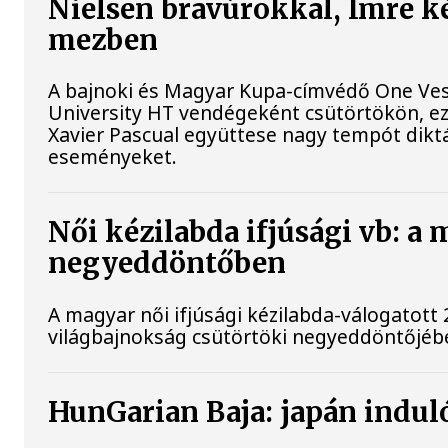
Nielsen bravúrokkal, Imre k
mezben
A bajnoki és Magyar Kupa-címvédő One Ves
University HT vendégeként csütörtökön, ezz
Xavier Pascual együttese nagy tempót diktá
eseményeket.
Női kézilabda ifjúsági vb: a
negyeddöntőben
A magyar női ifjúsági kézilabda-válogatott 
világbajnokság csütörtöki negyeddöntőjébe
HunGarian Baja: japán induló