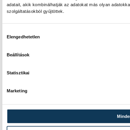
adatait, akik kombinálhatják az adatokat más olyan adatok
szolgáltatásokból gyűjtöttek.
Hozzájárulás kiválasztása
Elengedhetetlen
Beállítások
Statisztikai
Marketing
Minde