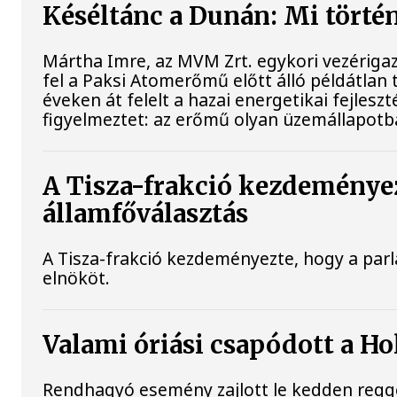
Késéltánc a Dunán: Mi történ
Mártha Imre, az MVM Zrt. egykori vezériga
fel a Paksi Atomerőmű előtt álló példátlan
éveken át felelt a hazai energetikai fejles
figyelmeztet: az erőmű olyan üzemállapotb
A Tisza-frakció kezdeményez
államfőválasztás
A Tisza-frakció kezdeményezte, hogy a par
elnököt.
Valami óriási csapódott a H
Rendhagyó esemény zajlott le kedden reggel