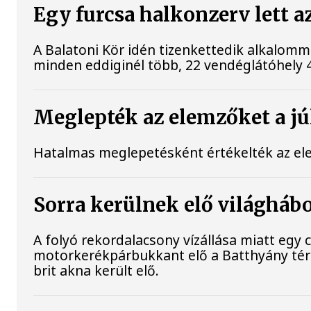
Egy furcsa halkonzerv lett a
A Balatoni Kör idén tizenkettedik alkalomm
minden eddiginél több, 22 vendéglátóhely 44 
Meglepték az elemzőket a júl
Hatalmas meglepetésként értékelték az elemz
Sorra kerülnek elő világhábo
A folyó rekordalacsony vízállása miatt eg
motorkerékpárbukkant elő a Batthyány téri 
brit akna került elő.