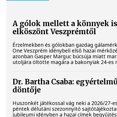
A gólok mellett a könnyek 
elköszönt Veszprémtől
Érzelmekben és gólokban gazdag gálamérkő
One Veszprém idénybeli első hazai mérkőzés
azonban Gasper Marguc búcsúja miatt mar
utoljára öltötte magára a bakonyiak 24-es 
Dr. Bartha Csaba: egyértelm
döntője
Huszonkét játékossal vág neki a 2026/27-es
péntek délutáni szezonnyitó sajtótájékoztat
jubileumi idényben a hazai címek begyűjtés