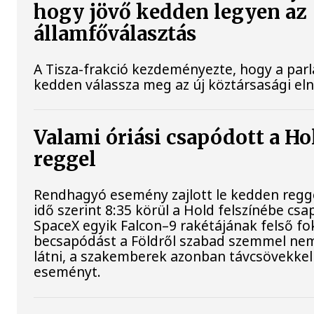
hogy jövő kedden legyen az
államfőválasztás
A Tisza-frakció kezdeményezte, hogy a par
kedden válassza meg az új köztársasági el
Valami óriási csapódott a H
reggel
Rendhagyó esemény zajlott le kedden regg
idő szerint 8:35 körül a Hold felszínébe csa
SpaceX egyik Falcon–9 rakétájának felső fo
becsapódást a Földről szabad szemmel nem
látni, a szakemberek azonban távcsövekkel 
eseményt.