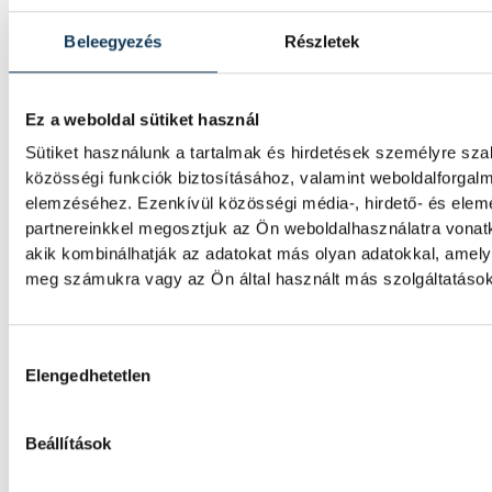
utazik Birminghambe az 51 
magyar csapat
Beleegyezés
Részletek
Nagy létszámmal, egyúttal reális éremesély
Ez a weboldal sütiket használ
a magyar csapat a hétfőn kezdődő birmin
szabadtéri atlétikai Európa-bajnokságra.
Sütiket használunk a tartalmak és hirdetések személyre sz
közösségi funkciók biztosításához, valamint weboldalforgal
elemzéséhez. Ezenkívül közösségi média-, hirdető- és ele
Vizes Eb: Kós Hubert számár
partnereinkkel megosztjuk az Ön weboldalhasználatra vonatk
akik kombinálhatják az adatokat más olyan adatokkal, amely
különleges helyszín
meg számukra vagy az Ön által használt más szolgáltatásokb
Két évvel ezelőtti olimpiai győzelme miatt
számára Párizs különleges helyszín, a hét
Hozzájárulás kiválasztása
medencés úszóversenyeken pedig az egyik c
Elengedhetetlen
fő számában, 200 méter háton megszerezze
első Európa-bajnoki címét.
Beállítások