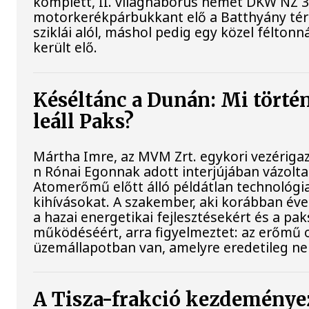
komplett, II. világháborús német DKW NZ 
motorkerékpárbukkant elő a Batthyány tér
sziklái alól, máshol pedig egy közel féltonn
került elő.
Késéltánc a Dunán: Mi történ
leáll Paks?
Mártha Imre, az MVM Zrt. egykori vezériga
n Rónai Egonnak adott interjújában vázolta 
Atomerőmű előtt álló példátlan technológia
kihívásokat. A szakember, aki korábban évek
a hazai energetikai fejlesztésekért és a pa
működéséért, arra figyelmeztet: az erőmű 
üzemállapotban van, amelyre eredetileg ne
A Tisza-frakció kezdeménye