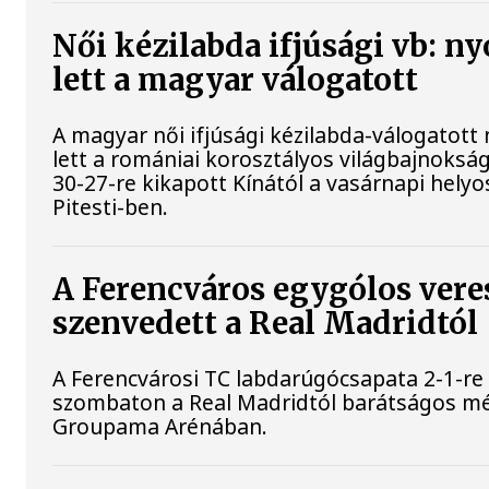
Női kézilabda ifjúsági vb: n
lett a magyar válogatott
A magyar női ifjúsági kézilabda-válogatott 
lett a romániai korosztályos világbajnoksá
30-27-re kikapott Kínától a vasárnapi helyo
Pitesti-ben.
A Ferencváros egygólos vere
szenvedett a Real Madridtól
A Ferencvárosi TC labdarúgócsapata 2-1-re
szombaton a Real Madridtól barátságos m
Groupama Arénában.