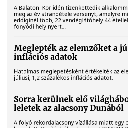
A Balatoni Kör idén tizenkettedik alkalomm
meg az év strandétele versenyt, amelyre m
eddiginél több, 22 vendéglátóhely 44 étellel
fonyódi hely nyert...
Meglepték az elemzőket a jú
inflációs adatok
Hatalmas meglepetésként értékelték az el
júliusi, 1,2 százalékos inflációs adatot.
Sorra kerülnek elő világháb
leletek az alacsony Dunából
A folyó rekordalacsony vízállása miatt egy