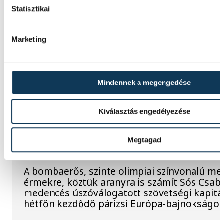
Meghalt egy versenyző egy
Statisztikai
nagyatádi triatlonversenyen
Marketing
Meghalt egy versenyző a nagyatádi eXtre
elnevezésű nyílt nemzetközi triatlonversen
közölték a szervezők vasárnap az esemény
oldalán.
Mindennek a megengedése
Kiválasztás engedélyezése
Vizes Eb: bombaerős mezőny
aranyesélyek a medencés
Megtagad
versenyekben
A bombaerős, szinte olimpiai színvonalú m
érmekre, köztük aranyra is számít Sós Csa
medencés úszóválogatott szövetségi kapit
hétfőn kezdődő párizsi Európa-bajnokságo