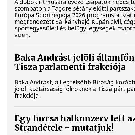
A dobok ritmusára evező csapatok népesít
szombaton a Tagore sétány előtti partszaka
Európa Sportrégiója 2026 programsorozat 
megrendezett Sárkányhajó Kupán civil, cég
sportegyesületi és belügyi egységek csapt
vízen.
Baka Andrást jelöli államfőn
Tisza parlamenti frakciója
Baka Andrást, a Legfelsőbb Bíróság korább
jelöli köztársasági elnöknek a Tisza párt p
frakciója.
Egy furcsa halkonzerv lett a
Strandétele - mutatjuk!