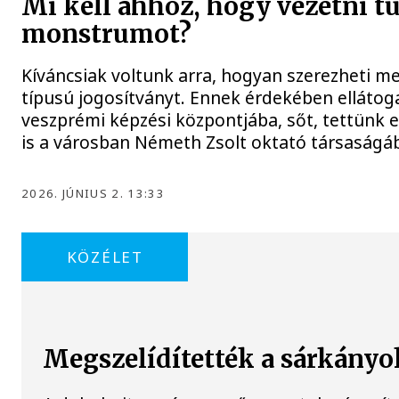
Mi kell ahhoz, hogy vezetni t
monstrumot?
Kíváncsiak voltunk arra, hogyan szerezheti me
típusú jogosítványt. Ennek érdekében ellátog
veszprémi képzési központjába, sőt, tettünk 
is a városban Németh Zsolt oktató társaságá
2026. JÚNIUS 2. 13:33
KÖZÉLET
Megszelídítették a sárkányo