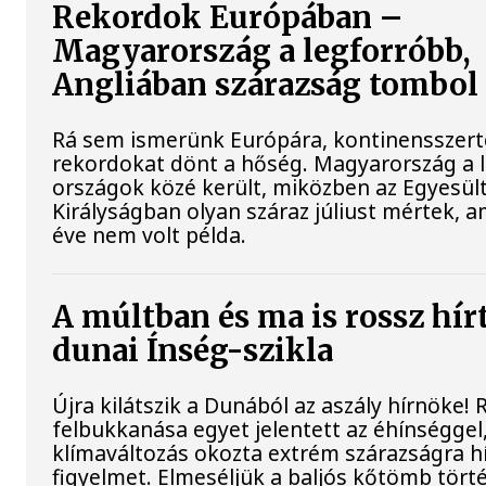
Rekordok Európában –
Magyarország a legforróbb,
Angliában szárazság tombol
Rá sem ismerünk Európára, kontinensszert
rekordokat dönt a hőség. Magyarország a 
országok közé került, miközben az Egyesül
Királyságban olyan száraz júliust mértek, a
éve nem volt példa.
A múltban és ma is rossz hír
dunai Ínség-szikla
Újra kilátszik a Dunából az aszály hírnöke!
felbukkanása egyet jelentett az éhínséggel
klímaváltozás okozta extrém szárazságra hív
figyelmet. Elmeséljük a baljós kőtömb tört