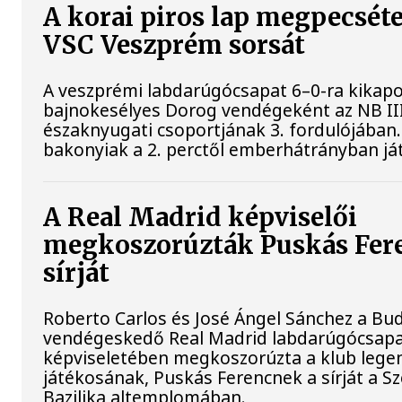
A korai piros lap megpecséte
VSC Veszprém sorsát
A veszprémi labdarúgócsapat 6–0-ra kikapo
bajnokesélyes Dorog vendégeként az NB II
északnyugati csoportjának 3. fordulójában.
bakonyiak a 2. perctől emberhátrányban já
A Real Madrid képviselői
megkoszorúzták Puskás Fer
sírját
Roberto Carlos és José Ángel Sánchez a B
vendégeskedő Real Madrid labdarúgócsap
képviseletében megkoszorúzta a klub leg
játékosának, Puskás Ferencnek a sírját a Sz
Bazilika altemplomában.