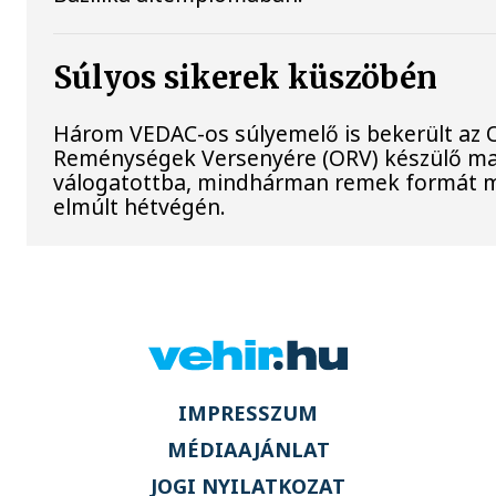
Súlyos sikerek küszöbén
Három VEDAC-os súlyemelő is bekerült az O
Reménységek Versenyére (ORV) készülő m
válogatottba, mindhárman remek formát m
elmúlt hétvégén.
IMPRESSZUM
MÉDIAAJÁNLAT
JOGI NYILATKOZAT