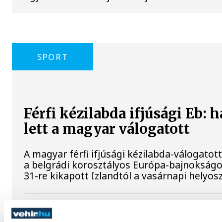
SPORT
Férfi kézilabda ifjúsági Eb: 
lett a magyar válogatott
A magyar férfi ifjúsági kézilabda-válogatott
a belgrádi korosztályos Európa-bajnokságo
31-re kikapott Izlandtól a vasárnapi helyos
Atlétikai Eb: reális éremesé